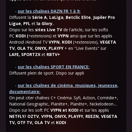
-
sur les chaînes DAZN FR 1 à 9:
Diffusent la
Série A
,
LaLiga
,
Betclic Elite
,
Jupiler Pro
Ligue
,
PFL
et
la Glory.
Dispo sur les
sites Live TV
de l'article, sur les softs
PC
KODI (
+extensions)
et
VYPN
ainsi que
sur les applis
Android /Androi
d
TV
VYPN
,
KODI
(
+extensions
),
VEGETA
TV
,
OLA TV, ONYX, PLAYFY
+ en "Live Events" sur
LAFE,
SPORTZX
et
RBTV+
-
sur les chaînes SPORT EN FRANCE:
Diffusent plein de sport. Dispo sur appli
-
sur les chaînes de cinéma. musiques, jeunesse,
documentaire:
On peut citer chaînes C+ Cinéma. Syfi, Action, Comédie+,
National Geographic, Planète+, Planète+, Nickelodeon....
Dispo sur les soft PC
VYPN et KODI
et sur les applis
NETFLY/ OZTV
,
VYPN
,
ONYX,
PLAYFY
,
REEZN
,
VEGETA
TV
,
OTF TV, OLA TV
et
KODI