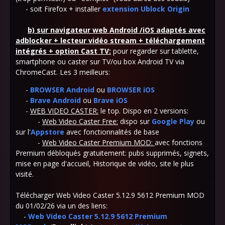
- soit Firefox + installer
extension Ublock Origin
b)
sur navigateur web Android /iOS adaptés avec
adblocker + lecteur vidéo stream + téléchargement
intégrés + option Cast TV
:
pour regarder sur tablette,
smartphone ou caster sur TV/ou box Android TV via
ChromeCast. Les 3 meilleurs:
-
BROWSER Android
ou
BROWSER iOS
-
Brave Android
ou
Brave iOS
-
WEB VIDEO CASTER:
le top. Dispo en 2 versions:
-
Web Video Caster Free:
dispo sur
Google Play
ou
sur l'
Appstore
avec fonctionnalités de base
-
Web Video Caster Premium MOD:
avec fonctions
Premium débloqués gratuitement: pubs supprimés, signets,
mise en page d'accueil, Historique de vidéo, site le plus
visité.
Télécharger Web Video Caster 5.12.9 5612 Premium MOD
du 01/02/26 via un des liens:
-
Web Video Caster 5.12.9 5612 Premium