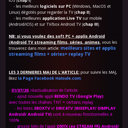
iOS (
chap I
)
- les meilleurs
logiciels sur PC
(Windows, MacOS et
Linux) dégotés pour regarder la TV (
chap
II
)
- les meilleures
application Live TV
sur mobile
(Android/iOS) et sur TV/box Android TV (
chap III
)
NB: si vous voulez des soft PC + applis Android
/Android TV streaming films, séries, animes
,
vous les
meilleurs sites et applis
trouverez dans mon article:
streaming films + séries+ replay TV
LES 3 DERNIERES MAJ DE L'ARTICLE:
pour suivre les MAJ,
likez
la Page Facebook Haloule.com
:
-
01
/07/26
: réactualisation de l'article:
- ajout nouvelle appli
BENDO TV (Google Play)
avec toutes les chaînes TNT + certains replay
- les listes
3BOXTV
et
DRIC4TV
(
WISEPLAY/ DIMPLAY
Android/ Android TV)
sont à nouveau fonctionnelles à
100%
- grosse MAJ de l'appli
ONYX
(ex STREAM FR) Android
/