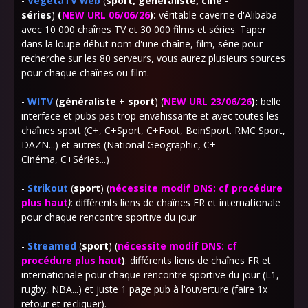
-
VegetaTV web
(
sport, généraliste, ciné -
séries
)
(
NEW URL 06/06/26
)
:
véritable caverne d'Alibaba
avec 10 000 chaînes TV et 30 000 films et séries. Taper
dans la loupe début nom d'une chaîne, film, série
pour
recherche sur les 80 serveurs, vous aurez plusieurs sources
pour chaque chaînes ou film.
-
WITV
(
généraliste + sport
) (
NEW URL 23/06/26
)
:
belle
interface et pubs pas trop envahissante et avec toutes les
chaînes sport (C+, C+Sport, C+Foot, BeinSport. RMC Sport,
DAZN...) et autres (National Geographic, C+
Cinéma, C+Séries...)
-
Strikout
(
sport
) (
nécessite modif DNS: cf procédure
plus haut
)
: différents liens de chaînes FR et internationale
pour chaque rencontre sportive du jour
-
Streamed
(
sport
) (
nécessite modif DNS: cf
procédure plus haut
)
: différents liens de chaînes FR et
internationale pour chaque rencontre sportive du jour (L1,
rugby, NBA...) et juste 1 page pub à l'ouverture (faire 1x
retour et recliquer).