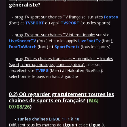
généraliste?
-
prog TV sport sur chaines TV française:
sur sites
Footao
(foot) et
TVSPORT
ou appli
TVSPORT
(tous les sports)
-
prog TV sport sur chaines TV internationale:
sur site
LiveSoccerTV
(foot) et sur les applis
LiveFootTv
(foot)
,
FootToWatch
(foot) e
t
SportEventz
(tous les sports)
-
prog TV
des chaines françaises + mondiales + locales
(sport, cinéma, musique, jeunesse, docu):
aller sur
l'excellent site
TVEPG
(Merci à l'Haloulien RiceRice):
selectionner le pays en haut à gauche
0.2) Où regarder gratuitement toutes les
chaines de sports en français?
(
MAJ
07/08/26
)
-
sur les chaines LIGUE 1+ 1 à 10
Diffusent tous les matchs de
Ligue 1
et de
Ligue 3.