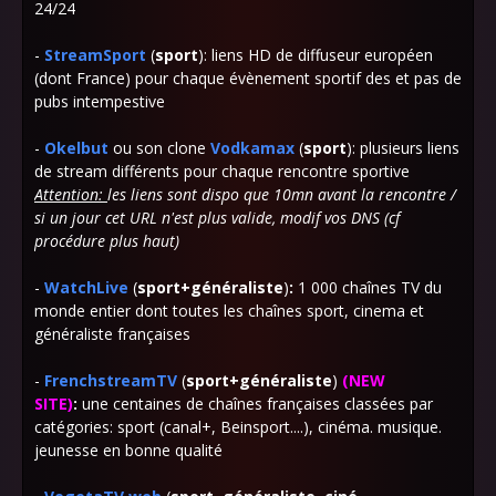
24/24
-
StreamSport
(
sport
)
:
liens HD de diffuseur européen
(dont France) pour chaque évènement sportif des et pas de
pubs intempestive
-
Okelbut
ou son clone
Vodkamax
(
sport
): plusieurs liens
de stream différents pour chaque rencontre sportive
Attention:
les liens sont dispo que 10mn avant la rencontre /
si un jour cet URL n'est plus valide, modif vos DNS (cf
procédure plus haut)
-
WatchLive
(
sport+généraliste
)
:
1 000 chaînes TV du
monde entier dont toutes les chaînes sport, cinema et
généraliste françaises
-
FrenchstreamTV
(
sport+généraliste
)
(
NEW
SITE
)
:
une centaines de chaînes françaises classées par
catégories: sport (canal+, Beinsport....), cinéma. musique.
jeunesse en bonne qualité