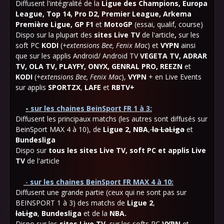
Diffusent l'intégralité de la
Ligue des Champions, Europa
League, Top 14, Pro D2, Premier League, Arkema
Première Ligue, GP F1
et
MotoGP
(essai, qualif, course)
Dispo sur la plupart des
sites Live TV
de l'article
,
sur les
soft PC
KODI
(
+extensions Bee, Fenix Mac
) et
VYPN
ainsi
que sur les applis Android/ Android TV
VEGETA TV,
ADRAR
TV, OLA TV, PLAYFY, ONYX, GENRAL PRO, REEZN
et
KODI
(
+
extensions Bee, Fenix Mac
),
VYPN
+ en Live Events
sur applis
SPORTZX
,
LAFE
et
RBTV+
-
sur les chaines BeinSport FR 1 à 3
:
Diffusent les principaux matchs (les autres sont diffusés sur
BeinSport MAX 4 à 10), de
Ligue 2, NBA
,
la LaLiga
et
Bundesliga
Dispo sur
tous les sites Live TV,
soft PC et applis Live
TV
de l'article
-
sur les chaines
BeinSport FR MAX 4 à 10:
Diffusent une grande partie (ceux qui ne sont pas sur
BEINSPORT 1 à 3) des matchs de
Ligue 2
,
laLiga
,
Bundesliga
et de la
NBA.
Dispo sur les
sites Live TV
, sur les softs PC
VYPN
et