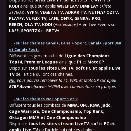
KODI
ainsi que sur applis
WISEPLAY/ DIMPLAY (
+liste
3TVBOX
),
VYPN
,
VEGETA TV,
ADRAR TV
,
NETFLY/ OZTV,
PLAYFY, VUFLIX TV
,
LAFE,
ONYX, GENRAL PRO,
REEZN,
OLA
TV,
KODI (
+extensions)
+ en Live Events sur
LAFE, SPORTZX
et
RBTV+
-
sur les chaines Canal+, Canal+ Sport, Canal+ Sport 360
et Canal+ Foot:
Diffusent les gros matchs de
Ligue des Champions
,
Top14
,
Premier League
ainsi que
F1
et
MotoGP
Dispo sur
tous les sites Live TV, soft PC et applis Live
TV
de l'article qui ont ces chaines.
NB:
Vous pouvez retrouver la F1, WRC et MotoGP sur appli
RTBF Auvio
officielle (+VPN) avec commentaire en français
-
sur les chaines RMC Sport 1 et 2:
Diffusent tous les combats de
MMA, UFC, KSW, judo,
Cage Warriors, One Championship, Top Rank,
Oktagon MMA et One Championship
Dispo sur
tous les sites stream LiveTV. softs PC et
applis Live TV
de l'article qui ont ces chaines