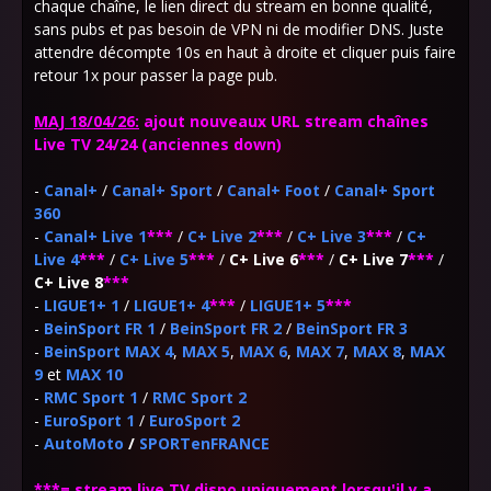
chaque chaîne, le lien direct du stream en bonne qualité,
sans pubs et pas besoin de VPN ni de modifier DNS. Juste
attendre décompte 10s en haut à droite et cliquer puis faire
retour 1x pour passer la page pub.
MAJ 18/04/26:
ajout nouveaux URL stream chaînes
Live TV 24/24 (anciennes down)
-
Canal+
/
Canal+ Sport
/
Canal+ Foot
/
Canal+ Sport
360
-
Canal+ Live 1
***
/
C+ Live 2
***
/
C+ Live 3
***
/
C+
Live 4
***
/
C+ Live 5
***
/
C+ Live 6
***
/
C+ Live 7
***
/
C+ Live 8
***
-
LIGUE1+ 1
/
LIGUE1+ 4
***
/
LIGUE1+ 5
***
-
BeinSport FR 1
/
BeinSport FR 2
/
BeinSport FR 3
-
BeinSport MAX 4
,
MAX 5
,
MAX 6
,
MAX 7
,
MAX 8
,
MAX
9
et
MAX 10
-
RMC Sport 1
/
RMC Sport 2
-
EuroSport 1
/
EuroSport 2
-
AutoMoto
/
SPORTenFRANCE
***=
stream live TV dispo uniquement lorsqu'il y a