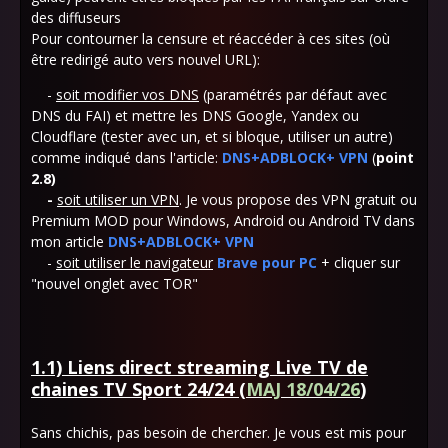
des diffuseurs
Pour contourner la censure et réaccéder à ces sites (où
être redirigé auto vers nouvel URL):
-
soit modifier vos DNS
(paramétrés par défaut avec
DNS du FAI) et mettre les DNS Google, Yandex ou
Cloudflare (tester avec un, et si bloque, utiliser un autre)
comme indiqué dans l'article:
DNS+ADBLOCK+ VPN
(
point
2.8)
-
soit utiliser un VPN
. Je vous propose des VPN gratuit ou
Premium MOD pour Windows, Android ou Android TV dans
mon article
DNS+ADBLOCK+ VPN
-
soit utiliser le navigateur
Brave pour PC
+ cliquer sur
"nouvel onglet avec TOR"
1.1) Liens direct streaming Live TV de
chaines TV Sport 24/24 (
MAJ 18/04/26
)
Sans chichis, pas besoin de chercher. Je vous est mis pour