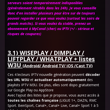
serveurs soient temporairement indisponibles
(généralement rétablis dans les 24h).
Je vous conseille
donc d'en installer plusieurs pour être sur de toujours
pouvoir regarder ce que vous voulez (surtout les soirs de
grands matchs)
. Si vous voulez du stable, prenez un
abonnement à MyCanal (cher) ou IPTV
(+/ -
sérieux et
risques de coupures)
3.1) WISEPLAY / DIMPLAY /
LIFTPLAY / WHATPLAY + listes
W3U
(Android/ Android TV/ iOS /Cast TV)
Ces 4 lecteurs IPTV nouvelle génération peuvent
décoder
les URL W3U
et
actualiser automatiquement
des
playlists IPTV M3U. De plus, elles sont dispo gratuitement
sur Google Play ou AppStore
Avec l'ajout des listes que je propose, vous aurez accès à
toutes les chaînes française
(LIGUE 1+, DAZN, RMC
Sport. BeinSport, Canal+, Canal+ Live, Canal+ Sport 1 à 5