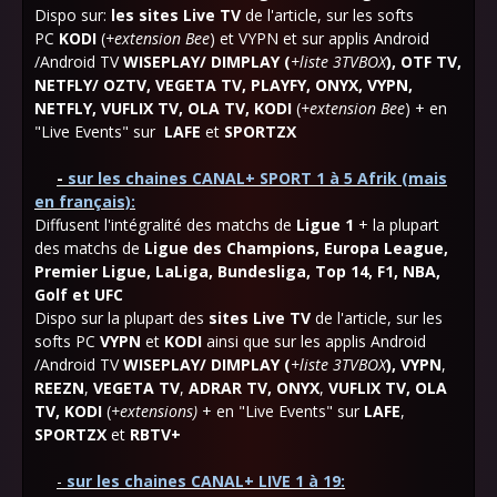
Dispo sur:
les sites Live TV
de l'article, sur les softs
PC
KODI
(
+extension Bee
) et VYPN et sur applis Android
/Android TV
WISEPLAY/ DIMPLAY (
+liste 3TVBOX
), OTF TV,
NETFLY/ OZTV, VEGETA TV, PLAYFY, ONYX, VYPN,
NETFLY, VUFLIX TV, OLA TV, KODI
(
+extension Bee
)
+ en
"Live Events"
sur
LAFE
et
SPORTZX
-
sur les chaines CANAL+ SPORT 1 à 5 Afrik (mais
en français):
Diffusent l'intégralité des matchs de
Ligue 1
+ la plupart
des matchs de
Ligue des Champions, Europa League,
Premier Ligue, LaLiga, Bundesliga, Top 14, F1, NBA,
Golf et UFC
Dispo sur la plupart des
sites Live TV
de l'article, sur les
softs PC
VYPN
et
KODI
ainsi que sur les applis Android
/Android TV
WISEPLAY/ DIMPLAY (
+liste 3TVBOX
),
VYPN
,
REEZN
,
VEGETA TV
,
ADRAR TV
,
ONYX
,
VUFLIX TV
, OLA
TV, K
ODI
(
+extensions)
+ en "
Live Events" sur
LAFE
,
SPORTZX
et
RBTV+
-
sur les chaines CANAL+ LIVE 1 à 19: