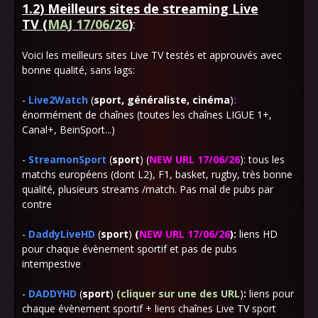
1.2) Meilleurs sites de streaming Live
TV
(
MAJ 17/06/26
)
:
Voici les meilleurs sites Live TV testés et approuvés avec
bonne qualité, sans lags:
-
Live2Watch
(
sport, généraliste, cinéma
)
:
énormément de chaînes (toutes les chaînes LIGUE 1+,
Canal+, BeinSport...)
-
StreamonSport
(
sport
) (
NEW URL 17/06/26
)
: tous les
matchs européens (dont L2), F1, basket, rugby, très bonne
qualité, plusieurs streams /match. Pas mal de pubs par
contre
-
DaddyLiveHD
(
sport
)
(
NEW URL 17/06/26
):
liens HD
pour chaque évènement sportif et pas de pubs
intempestive
-
DADDYHD
(
sport
)
(cliquer sur une des URL
)
:
liens pour
chaque évènement sportif + liens chaînes Live TV sport