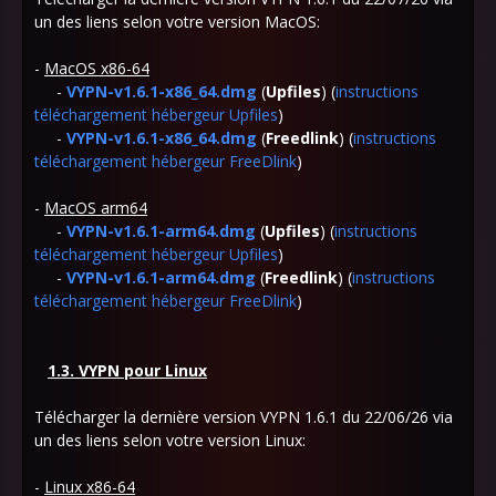
un des liens selon votre version MacOS:
-
MacOS x86-64
-
VYPN-v1.6.1-x86_64.dmg
(
Upfiles
) (
instructions
téléchargement hébergeur Upfiles
)
-
VYPN-v1.6.1-x86_64.dmg
(
Freedlink
) (
instructions
téléchargement hébergeur FreeDlink
)
-
MacOS arm64
-
VYPN-v1.6.1-arm64.dmg
(
Upfiles
) (
instructions
téléchargement hébergeur Upfiles
)
-
VYPN-v1.6.1-arm64.dmg
(
Freedlink
) (
instructions
téléchargement hébergeur FreeDlink
)
1.3. VYPN pour Linux
Télécharger la dernière version VYPN 1.6.1 du 22/06/26 via
un des liens selon votre version Linux:
-
Linux x86-64