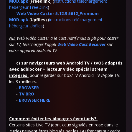
MOD.apk
(
Freedlink
) (
instructions téléchargement
hébergeur FreeDlink
)
-
Web Video Caster 5.12.9 5612_Premium
MOD.apk
(
Upfiles
) (
instructions téléchargement
hébergeur Upfiles
)
NB:
Web Vidéo Caster a le Cast natif mais si pb pour caster
sur TV, télécharger l'appli
Web Video Cast Receiver
sur
votre appareil Android TV
c)
sur navigateurs web Android TV / tvOS adaptés
avec adblocker + lecteur vidéo spécial stream
intégrés:
pour regarder sur box/TV Android TV /Apple TV:
les 3 meilleurs:
-
BROWSER
-
TV BRO
-
BROWSER HERE
Comment éviter les blocages éventuels?:
Certains sites Live TV (dont ceux signalés en rose dans le
guide) peuvent êtres bloqués par les FAI français sur ordre