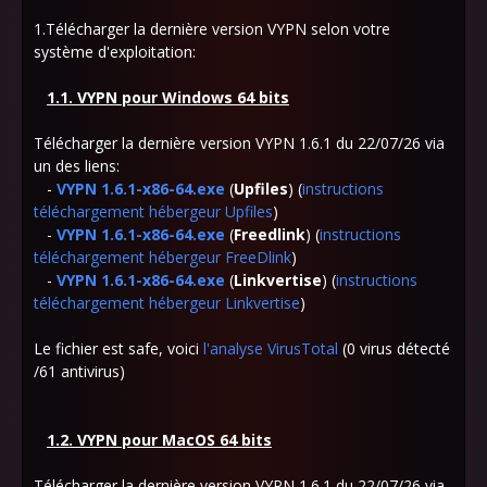
1.Télécharger la dernière version VYPN selon votre
système d'exploitation:
1.1. VYPN pour Windows 64 bits
Télécharger la dernière version VYPN 1.6.1 du 22/07/26 via
un des liens:
-
VYPN 1.6.1-x86-64.exe
(
Upfiles
) (
instructions
téléchargement hébergeur Upfiles
)
-
VYPN 1.6.1-x86-64.exe
(
Freedlink
) (
instructions
téléchargement hébergeur FreeDlink
)
-
VYPN 1.6.1-x86-64.exe
(
Linkvertise
) (
instructions
téléchargement hébergeur Linkvertise
)
Le fichier est safe, voici
l'analyse
VirusTotal
(0 virus détecté
/61 antivirus)
1.2. VYPN pour MacOS 64 bits
Télécharger la dernière version VYPN 1.6.1 du 22/07/26 via