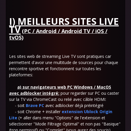
I) MEILLEURS SITES LIVE
TV
(PC / Android / Android TV / iOS /
tvOS)
Les sites web de streaming Live TV sont pratiques car
permettent d'avoir une multitude de sources pour chaque
rencontre sportive et fonctionnent sur toutes les
plateformes:
a)
sur navigateurs web PC Windows / MacOS
avec adblocker intégré:
pour regarder sur PC ou caster
sur la TV via ChromeCast ou relié avec câble HDMI:
- soit
Brave PC
avec adblocker déjà préintégré
- soit Chrome +
installer
extension Ublock Origin
Lite
(+ aller dans menu "Options" de l'extension et
sélectionner "Mode Filtrage Optimal" et non pas "Basique"
(trop permissif) ou "Complet" (vous aurez des soucis)