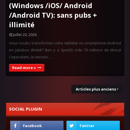
(Windows /iOS/ Android
/Android TV): sans pubs +
illimité
Juillet 20, 2026
Vous voulez transformer votre tablette ou smartphone Android
en jukebox illimité? Ben y a Spotify (+de 70 millions de titres)!
Cependant, la version …
Read more »
Articles plus anciens
SOCIAL PLUGIN