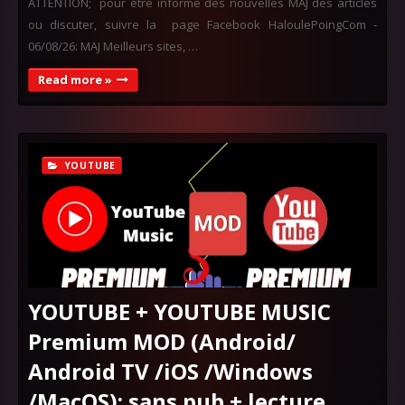
ATTENTION; pour être informé des nouvelles MAJ des articles
ou discuter, suivre la page Facebook HaloulePoingCom -
06/08/26: MAJ Meilleurs sites, …
Read more »
YOUTUBE
YOUTUBE + YOUTUBE MUSIC
Premium MOD (Android/
Android TV /iOS /Windows
/MacOS): sans pub + lecture