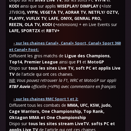
KODI
ainsi que sur applis
WISEPLAY/ DIMPLAY (
+liste
3TVBOX
),
VYPN
,
VEGETA TV,
ADRAR TV
,
NETFLY/ OZTV,
PLAYFY, VUFLIX TV
,
LAFE,
ONYX, GENRAL PRO,
REEZN,
OLA
TV,
KODI (
+extensions)
+ en Live Events sur
LAFE, SPORTZX
et
RBTV+
-
sur les chaines Canal+, Canal+ Sport, Canal+ Sport 360
et Canal+ Foot:
Diffusent les gros matchs de
Ligue des Champions
,
Top14
,
Premier League
ainsi que
F1
et
MotoGP
Dispo sur
tous les sites Live TV, soft PC et applis Live
TV
de l'article qui ont ces chaines.
NB:
Vous pouvez retrouver la F1, WRC et MotoGP sur appli
RTBF Auvio
officielle (+VPN) avec commentaire en français
-
sur les chaines RMC Sport 1 et 2:
Diffusent tous les combats de
MMA, UFC, KSW, judo,
Cage Warriors, One Championship, Top Rank,
Oktagon MMA et One Championship
Dispo sur
tous les sites stream LiveTV. softs PC et
applis Live TV
de l'article qui ont ces chaines