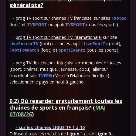
généraliste?
-
prog TV sport sur chaines TV française:
sur sites
Footao
(foot) et
TVSPORT
ou appli
TVSPORT
(tous les sports)
-
prog TV sport sur chaines TV internationale:
sur site
LiveSoccerTV
(foot) et sur les applis
LiveFootTv
(foot)
,
FootToWatch
(foot) e
t
SportEventz
(tous les sports)
-
prog TV
des chaines françaises + mondiales + locales
(sport, cinéma, musique, jeunesse, docu):
aller sur
l'excellent site
TVEPG
(Merci à l'Haloulien RiceRice):
selectionner le pays en haut à gauche
0.2) Où regarder gratuitement toutes les
chaines de sports en français?
(
MAJ
07/08/26
)
-
sur les chaines LIGUE 1+ 1 à 10
Diffusent tous les matchs de
Ligue 1
et de
Ligue 3.