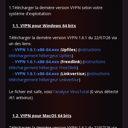
1.Télécharger la dernière version VYPN selon votre
système d'exploitation:
1.1. VYPN pour Windows 64 bits
Télécharger la dernière version VYPN 1.6.1 du 22/07/26 via
un des liens:
-
VYPN 1.6.1-x86-64.exe
(
Upfiles
) (
instructions
téléchargement hébergeur Upfiles
)
-
VYPN 1.6.1-x86-64.exe
(
Freedlink
) (
instructions
téléchargement hébergeur FreeDlink
)
-
VYPN 1.6.1-x86-64.exe
(
Linkvertise
) (
instructions
téléchargement hébergeur Linkvertise
)
Le fichier est safe, voici
l'analyse
VirusTotal
(0 virus détecté
/61 antivirus)
1.2. VYPN pour MacOS 64 bits
Télécharger la dernière version VYPN 1.6.1 du 22/07/26 via