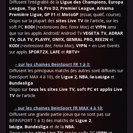
Diffusent l'intégralité de la
Ligue des Champions, Europa
League, Top 14, Pro D2, Premier League, Arkema
Première Ligue, GP F1
et
MotoGP
(essai, qualif, course)
Dispo sur la plupart des
sites Live TV
de l'article
,
sur les
soft PC
KODI
(
+extensions Bee, Fenix Mac
) et
VYPN
ainsi
que sur les applis Android/ Android TV
VEGETA TV,
ADRAR
TV, OLA TV, PLAYFY, ONYX, GENRAL PRO, REEZN
et
KODI
(
+
extensions Bee, Fenix Mac
),
VYPN
+ en Live Events
sur applis
SPORTZX
,
LAFE
et
RBTV+
-
sur les chaines BeinSport FR 1 à 3
:
Diffusent les principaux matchs (les autres sont diffusés sur
BeinSport MAX 4 à 10), de
Ligue 2, NBA
,
la LaLiga
et
Bundesliga
Dispo sur
tous les sites Live TV,
soft PC et applis Live
TV
de l'article
-
sur les chaines
BeinSport FR MAX 4 à 10:
Diffusent une grande partie (ceux qui ne sont pas sur
BEINSPORT 1 à 3) des matchs de
Ligue 2
,
laLiga
,
Bundesliga
et de la
NBA.
Dispo sur les
sites Live TV
, sur les softs PC
VYPN
et