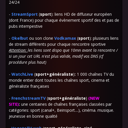
24/24
-
StreamSport
(
sport
)
:
liens HD de diffuseur européen
(dont France) pour chaque évènement sportif des et pas de
pubs intempestive
-
Okelbut
ou son clone
Vodkamax
(
sport
): plusieurs liens
de stream différents pour chaque rencontre sportive
Attention:
les liens sont dispo que 10mn avant la rencontre /
si un jour cet URL n'est plus valide, modif vos DNS (cf
procédure plus haut)
-
WatchLive
(
sport+généraliste
)
:
1 000 chaînes TV du
monde entier dont toutes les chaînes sport, cinema et
généraliste françaises
-
FrenchstreamTV
(
sport+généraliste
)
(
NEW
SITE
)
:
une centaines de chaînes françaises classées par
catégories: sport (canal+, Beinsport....), cinéma. musique.
jeunesse en bonne qualité