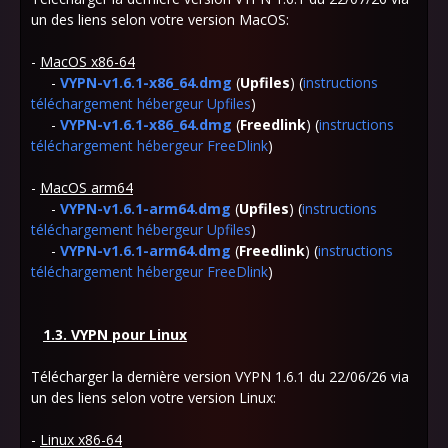
un des liens selon votre version MacOS:
-
MacOS x86-64
-
VYPN-v1.6.1-x86_64.dmg
(
Upfiles
) (
instructions
téléchargement hébergeur Upfiles
)
-
VYPN-v1.6.1-x86_64.dmg
(
Freedlink
) (
instructions
téléchargement hébergeur FreeDlink
)
-
MacOS arm64
-
VYPN-v1.6.1-arm64.dmg
(
Upfiles
) (
instructions
téléchargement hébergeur Upfiles
)
-
VYPN-v1.6.1-arm64.dmg
(
Freedlink
) (
instructions
téléchargement hébergeur FreeDlink
)
1.3. VYPN pour Linux
Télécharger la dernière version VYPN 1.6.1 du 22/06/26 via
un des liens selon votre version Linux:
-
Linux x86-64