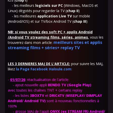
iOS (
chap I
)
- les meilleurs
logiciels sur PC
(Windows, MacOS et
Linux) dégotés pour regarder la TV (
chap
II
)
- les meilleures
application Live TV
sur mobile
(Android/iOS) et sur TV/box Android TV (
chap III
)
NB: si vous voulez des soft PC + applis Android
/Android TV streaming films, séries, animes
,
vous les
meilleurs sites et applis
trouverez dans mon article:
streaming films + séries+ replay TV
LES 3 DERNIERES MAJ DE L'ARTICLE:
pour suivre les MAJ,
likez
la Page Facebook Haloule.com
:
-
01
/07/26
: réactualisation de l'article:
- ajout nouvelle appli
BENDO TV (Google Play)
avec toutes les chaînes TNT + certains replay
- les listes
3BOXTV
et
DRIC4TV
(
WISEPLAY/ DIMPLAY
Android/ Android TV)
sont à nouveau fonctionnelles à
100%
- grosse MAJ de l'appli
ONYX
(ex STREAM FR) Android
/