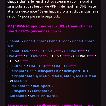
chaque chaîne, le lien direct du stream en bonne qualité,
sans pubs et pas besoin de VPN ni de modifier DNS. Juste
attendre décompte 10s en haut à droite et cliquer puis faire
retour 1x pour passer la page pub.
MAJ 18/04/26:
ajout nouveaux URL stream chaînes
Live TV 24/24 (anciennes down)
-
Canal+
/
Canal+ Sport
/
Canal+ Foot
/
Canal+ Sport
360
-
Canal+ Live 1
***
/
C+ Live 2
***
/
C+ Live 3
***
/
C+
Live 4
***
/
C+ Live 5
***
/
C+ Live 6
***
/
C+ Live 7
***
/
C+ Live 8
***
-
LIGUE1+ 1
/
LIGUE1+ 4
***
/
LIGUE1+ 5
***
-
BeinSport FR 1
/
BeinSport FR 2
/
BeinSport FR 3
-
BeinSport MAX 4
,
MAX 5
,
MAX 6
,
MAX 7
,
MAX 8
,
MAX
9
et
MAX 10
-
RMC Sport 1
/
RMC Sport 2
-
EuroSport 1
/
EuroSport 2
-
AutoMoto
/
SPORTenFRANCE
***=
stream live TV dispo uniquement lorsqu'il y a