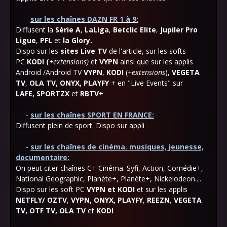
-
sur les chaînes DAZN FR 1 à 9:
Diffusent la
Série A
,
LaLiga
,
Betclic Elite
,
Jupiler Pro
Ligue
,
PFL
et
la Glory.
Dispo sur les
sites Live TV
de l'article, sur les softs
PC
KODI (
+extensions)
et
VYPN
ainsi que
sur les applis
Android /Androi
d
TV
VYPN
,
KODI
(
+extensions
),
VEGETA
TV
,
OLA TV, ONYX, PLAYFY
+ en "Live Events" sur
LAFE,
SPORTZX
et
RBTV+
-
sur les chaînes SPORT EN FRANCE:
Diffusent plein de sport. Dispo sur appli
-
sur les chaînes de cinéma. musiques, jeunesse,
documentaire:
On peut citer chaînes C+ Cinéma. Syfi, Action, Comédie+,
National Geographic, Planète+, Planète+, Nickelodeon....
Dispo sur les soft PC
VYPN et KODI
et sur les applis
NETFLY/ OZTV
,
VYPN
,
ONYX,
PLAYFY
,
REEZN
,
VEGETA
TV
,
OTF TV, OLA TV
et
KODI