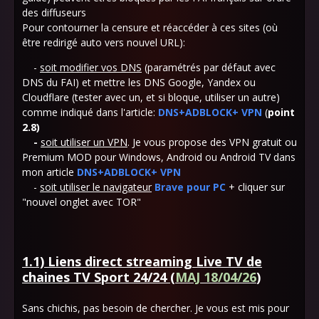
des diffuseurs
Pour contourner la censure et réaccéder à ces sites (où
être redirigé auto vers nouvel URL):
-
soit modifier vos DNS
(paramétrés par défaut avec
DNS du FAI) et mettre les DNS Google, Yandex ou
Cloudflare (tester avec un, et si bloque, utiliser un autre)
comme indiqué dans l'article:
DNS+ADBLOCK+ VPN
(
point
2.8)
-
soit utiliser un VPN
. Je vous propose des VPN gratuit ou
Premium MOD pour Windows, Android ou Android TV dans
mon article
DNS+ADBLOCK+ VPN
-
soit utiliser le navigateur
Brave pour PC
+ cliquer sur
"nouvel onglet avec TOR"
1.1) Liens direct streaming Live TV de
chaines TV Sport 24/24 (
MAJ 18/04/26
)
Sans chichis, pas besoin de chercher. Je vous est mis pour