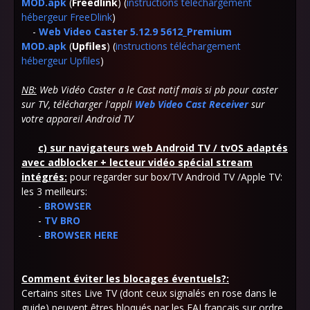
MOD.apk
(
Freedlink
) (
instructions téléchargement
hébergeur FreeDlink
)
-
Web Video Caster 5.12.9 5612_Premium
MOD.apk
(
Upfiles
) (
instructions téléchargement
hébergeur Upfiles
)
NB:
Web Vidéo Caster a le Cast natif mais si pb pour caster
sur TV, télécharger l'appli
Web Video Cast Receiver
sur
votre appareil Android TV
c)
sur navigateurs web Android TV / tvOS adaptés
avec adblocker + lecteur vidéo spécial stream
intégrés:
pour regarder sur box/TV Android TV /Apple TV:
les 3 meilleurs:
-
BROWSER
-
TV BRO
-
BROWSER HERE
Comment éviter les blocages éventuels?:
Certains sites Live TV (dont ceux signalés en rose dans le
guide) peuvent êtres bloqués par les FAI français sur ordre