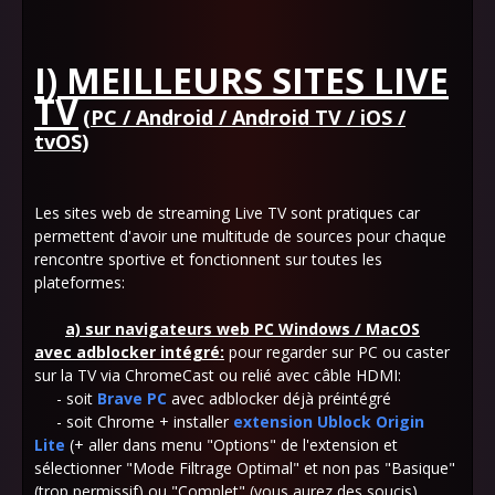
I) MEILLEURS SITES LIVE
TV
(PC / Android / Android TV / iOS /
tvOS)
Les sites web de streaming Live TV sont pratiques car
permettent d'avoir une multitude de sources pour chaque
rencontre sportive et fonctionnent sur toutes les
plateformes:
a)
sur navigateurs web PC Windows / MacOS
avec adblocker intégré:
pour regarder sur PC ou caster
sur la TV via ChromeCast ou relié avec câble HDMI:
- soit
Brave PC
avec adblocker déjà préintégré
- soit Chrome +
installer
extension Ublock Origin
Lite
(+ aller dans menu "Options" de l'extension et
sélectionner "Mode Filtrage Optimal" et non pas "Basique"
(trop permissif) ou "Complet" (vous aurez des soucis)