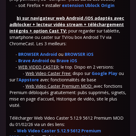
- soit Firefox + installer
extension Ublock Origin
b)
sur navigateur web Android /iOS adaptés avec
adblocker + lecteur vidéo stream + téléchargement
intégrés + option Cast TV
:
pour regarder sur tablette,
smartphone ou caster sur TV/ou box Android TV via
ChromeCast. Les 3 meilleurs:
-
BROWSER Android
ou
BROWSER iOS
-
Brave Android
ou
Brave iOS
-
WEB VIDEO CASTER:
le top. Dispo en 2 versions:
-
Web Video Caster Free:
dispo sur
Google Play
ou
sur l'
Appstore
avec fonctionnalités de base
-
Web Video Caster Premium MOD:
avec fonctions
Premium débloqués gratuitement: pubs supprimés, signets,
mise en page d'accueil, Historique de vidéo, site le plus
visité.
Télécharger Web Video Caster 5.12.9 5612 Premium MOD
du 01/02/26 via un des liens:
-
Web Video Caster 5.12.9 5612 Premium