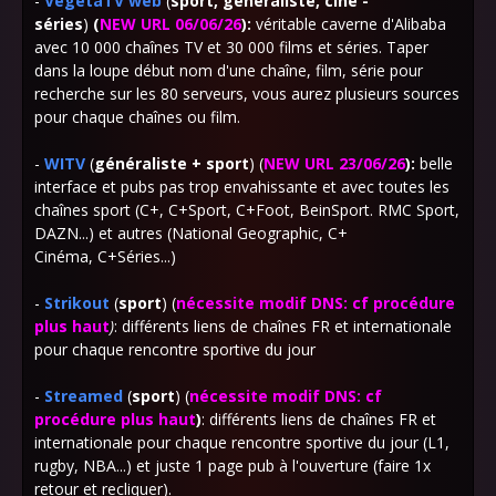
-
VegetaTV web
(
sport, généraliste, ciné -
séries
)
(
NEW URL 06/06/26
)
:
véritable caverne d'Alibaba
avec 10 000 chaînes TV et 30 000 films et séries. Taper
dans la loupe début nom d'une chaîne, film, série
pour
recherche sur les 80 serveurs, vous aurez plusieurs sources
pour chaque chaînes ou film.
-
WITV
(
généraliste + sport
) (
NEW URL 23/06/26
)
:
belle
interface et pubs pas trop envahissante et avec toutes les
chaînes sport (C+, C+Sport, C+Foot, BeinSport. RMC Sport,
DAZN...) et autres (National Geographic, C+
Cinéma, C+Séries...)
-
Strikout
(
sport
) (
nécessite modif DNS: cf procédure
plus haut
)
: différents liens de chaînes FR et internationale
pour chaque rencontre sportive du jour
-
Streamed
(
sport
) (
nécessite modif DNS: cf
procédure plus haut
)
: différents liens de chaînes FR et
internationale pour chaque rencontre sportive du jour (L1,
rugby, NBA...) et juste 1 page pub à l'ouverture (faire 1x
retour et recliquer).