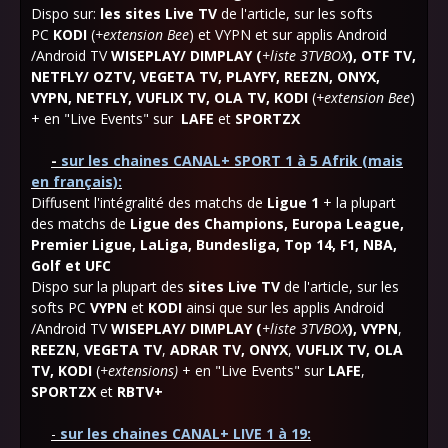
Dispo sur:
les sites Live TV
de l'article, sur les softs
PC
KODI
(
+extension Bee
) et VYPN et sur applis Android
/Android TV
WISEPLAY/ DIMPLAY (
+liste 3TVBOX
), OTF TV,
NETFLY/ OZTV, VEGETA TV, PLAYFY, REEZN, ONYX,
VYPN, NETFLY, VUFLIX TV, OLA TV, KODI
(
+extension Bee
)
+ en "Live Events"
sur
LAFE
et
SPORTZX
-
sur les chaines CANAL+ SPORT 1 à 5 Afrik (mais
en français):
Diffusent l'intégralité des matchs de
Ligue 1
+ la plupart
des matchs de
Ligue des Champions, Europa League,
Premier Ligue, LaLiga, Bundesliga, Top 14, F1, NBA,
Golf et UFC
Dispo sur la plupart des
sites Live TV
de l'article, sur les
softs PC
VYPN
et
KODI
ainsi que sur les applis Android
/Android TV
WISEPLAY/ DIMPLAY (
+liste 3TVBOX
),
VYPN
,
REEZN
,
VEGETA TV
,
ADRAR TV
,
ONYX
,
VUFLIX TV
, OLA
TV, K
ODI
(
+extensions)
+ en "
Live Events" sur
LAFE
,
SPORTZX
et
RBTV+
-
sur les chaines CANAL+ LIVE 1 à 19: