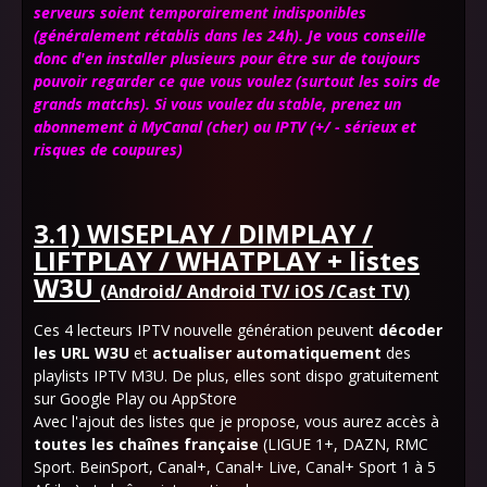
serveurs soient temporairement indisponibles
(généralement rétablis dans les 24h).
Je vous conseille
donc d'en installer plusieurs pour être sur de toujours
pouvoir regarder ce que vous voulez (surtout les soirs de
grands matchs)
. Si vous voulez du stable, prenez un
abonnement à MyCanal (cher) ou IPTV
(+/ -
sérieux et
risques de coupures)
3.1) WISEPLAY / DIMPLAY /
LIFTPLAY / WHATPLAY + listes
W3U
(Android/ Android TV/ iOS /Cast TV)
Ces 4 lecteurs IPTV nouvelle génération peuvent
décoder
les URL W3U
et
actualiser automatiquement
des
playlists IPTV M3U. De plus, elles sont dispo gratuitement
sur Google Play ou AppStore
Avec l'ajout des listes que je propose, vous aurez accès à
toutes les chaînes française
(LIGUE 1+, DAZN, RMC
Sport. BeinSport, Canal+, Canal+ Live, Canal+ Sport 1 à 5