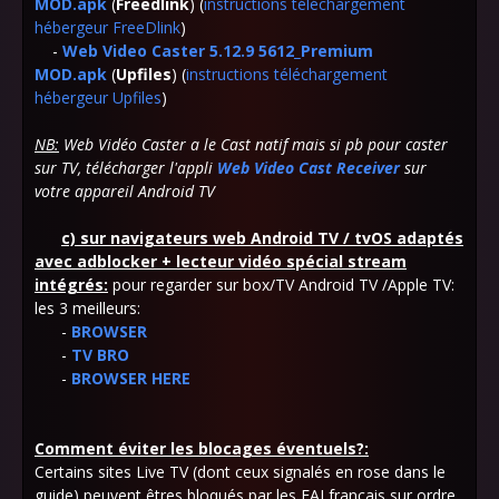
MOD.apk
(
Freedlink
) (
instructions téléchargement
hébergeur FreeDlink
)
-
Web Video Caster 5.12.9 5612_Premium
MOD.apk
(
Upfiles
) (
instructions téléchargement
hébergeur Upfiles
)
NB:
Web Vidéo Caster a le Cast natif mais si pb pour caster
sur TV, télécharger l'appli
Web Video Cast Receiver
sur
votre appareil Android TV
c)
sur navigateurs web Android TV / tvOS adaptés
avec adblocker + lecteur vidéo spécial stream
intégrés:
pour regarder sur box/TV Android TV /Apple TV:
les 3 meilleurs:
-
BROWSER
-
TV BRO
-
BROWSER HERE
Comment éviter les blocages éventuels?:
Certains sites Live TV (dont ceux signalés en rose dans le
guide) peuvent êtres bloqués par les FAI français sur ordre