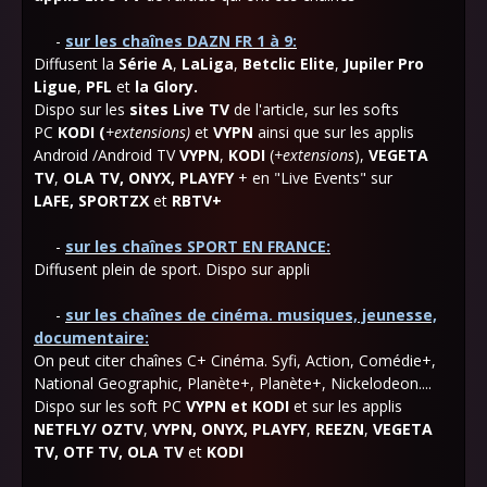
-
sur les chaînes DAZN FR 1 à 9:
Diffusent la
Série A
,
LaLiga
,
Betclic Elite
,
Jupiler Pro
Ligue
,
PFL
et
la Glory.
Dispo sur les
sites Live TV
de l'article, sur les softs
PC
KODI (
+extensions)
et
VYPN
ainsi que
sur les applis
Android /Androi
d
TV
VYPN
,
KODI
(
+extensions
),
VEGETA
TV
,
OLA TV, ONYX, PLAYFY
+ en "Live Events" sur
LAFE,
SPORTZX
et
RBTV+
-
sur les chaînes SPORT EN FRANCE:
Diffusent plein de sport. Dispo sur appli
-
sur les chaînes de cinéma. musiques, jeunesse,
documentaire:
On peut citer chaînes C+ Cinéma. Syfi, Action, Comédie+,
National Geographic, Planète+, Planète+, Nickelodeon....
Dispo sur les soft PC
VYPN et KODI
et sur les applis
NETFLY/ OZTV
,
VYPN
,
ONYX,
PLAYFY
,
REEZN
,
VEGETA
TV
,
OTF TV, OLA TV
et
KODI