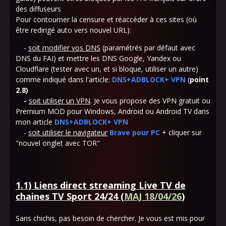
des diffuseurs
Pour contourner la censure et réaccéder à ces sites (où
être redirigé auto vers nouvel URL):
-
soit modifier vos DNS
(paramétrés par défaut avec
DNS du FAI) et mettre les DNS Google, Yandex ou
Cloudflare (tester avec un, et si bloque, utiliser un autre)
comme indiqué dans l'article:
DNS+ADBLOCK+ VPN
(
point
2.8)
-
soit utiliser un VPN
. Je vous propose des VPN gratuit ou
Premium MOD pour Windows, Android ou Android TV dans
mon article
DNS+ADBLOCK+ VPN
-
soit utiliser le navigateur
Brave pour PC
+ cliquer sur
"nouvel onglet avec TOR"
1.1) Liens direct streaming Live TV de
chaines TV Sport 24/24 (
MAJ 18/04/26
)
Sans chichis, pas besoin de chercher. Je vous est mis pour