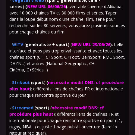
-
VegetaTV web
(
sport, généraliste, ciné -
séries
)
(
NEW URL 06/06/26
)
:
véritable caverne d'Alibaba
avec 10 000 chaînes TV et 30 000 films et séries. Taper
dans la loupe début nom d'une chaîne, film, série
pour
recherche sur les 80 serveurs, vous aurez plusieurs sources
pour chaque chaînes ou film.
-
WITV
(
généraliste + sport
) (
NEW URL 23/06/26
)
:
belle
interface et pubs pas trop envahissante et avec toutes les
chaînes sport (C+, C+Sport, C+Foot, BeinSport. RMC Sport,
DAZN...) et autres (National Geographic, C+
Cinéma, C+Séries...)
-
Strikout
(
sport
) (
nécessite modif DNS: cf procédure
plus haut
)
: différents liens de chaînes FR et internationale
pour chaque rencontre sportive du jour
-
Streamed
(
sport
) (
nécessite modif DNS: cf
procédure plus haut
)
: différents liens de chaînes FR et
internationale pour chaque rencontre sportive du jour (L1,
rugby, NBA...) et juste 1 page pub à l'ouverture (faire 1x
retour et recliquer).