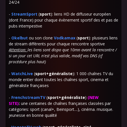
24/24
-
StreamSport
(
sport
)
:
liens HD de diffuseur européen
(dont France) pour chaque évènement sportif des et pas de
pubs intempestive
-
Okelbut
ou son clone
Vodkamax
(
sport
): plusieurs liens
de stream différents pour chaque rencontre sportive
Attention:
les liens sont dispo que 10mn avant la rencontre /
si un jour cet URL n'est plus valide, modif vos DNS (cf
procédure plus haut)
-
WatchLive
(
sport+généraliste
)
:
1 000 chaînes TV du
monde entier dont toutes les chaînes sport, cinema et
généraliste françaises
-
FrenchstreamTV
(
sport+généraliste
)
(
NEW
SITE
)
:
une centaines de chaînes françaises classées par
catégories: sport (canal+, Beinsport....), cinéma. musique.
jeunesse en bonne qualité