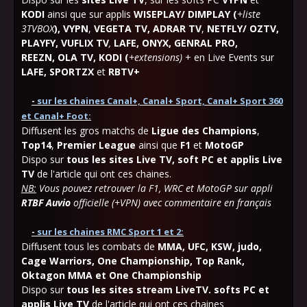
KODI
ainsi que sur applis
WISEPLAY/ DIMPLAY (
+liste
3TVBOX
),
VYPN
,
VEGETA TV,
ADRAR TV
,
NETFLY/ OZTV,
PLAYFY, VUFLIX TV
,
LAFE,
ONYX, GENRAL PRO,
REEZN,
OLA
TV,
KODI (
+extensions)
+ en Live Events sur
LAFE, SPORTZX
et
RBTV+
-
sur les chaines Canal+, Canal+ Sport, Canal+ Sport 360
et Canal+ Foot:
Diffusent les gros matchs de
Ligue des Champions
,
Top14
,
Premier League
ainsi que
F1
et
MotoGP
Dispo sur
tous les sites Live TV, soft PC et applis Live
TV
de l'article qui ont ces chaines.
NB:
Vous pouvez retrouver la F1, WRC et MotoGP sur appli
RTBF Auvio
officielle (+VPN) avec commentaire en français
-
sur les chaines RMC Sport 1 et 2:
Diffusent tous les combats de
MMA, UFC, KSW, judo,
Cage Warriors, One Championship, Top Rank,
Oktagon MMA et One Championship
Dispo sur
tous les sites stream LiveTV. softs PC et
applis Live TV
de l'article qui ont ces chaines