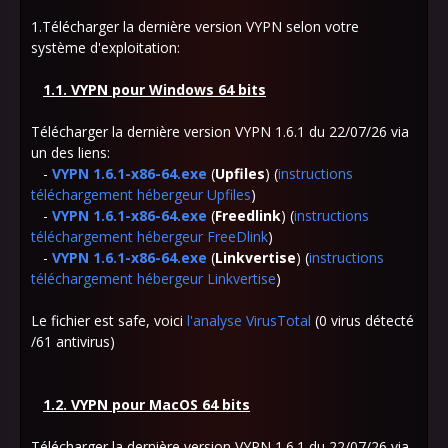
1.Télécharger la dernière version VYPN selon votre
système d'exploitation:
1.1. VYPN pour Windows 64 bits
Télécharger la dernière version VYPN 1.6.1 du 22/07/26 via
un des liens:
-
VYPN 1.6.1-x86-64.exe
(
Upfiles
) (
instructions
téléchargement hébergeur Upfiles
)
-
VYPN 1.6.1-x86-64.exe
(
Freedlink
) (
instructions
téléchargement hébergeur FreeDlink
)
-
VYPN 1.6.1-x86-64.exe
(
Linkvertise
) (
instructions
téléchargement hébergeur Linkvertise
)
Le fichier est safe, voici
l'analyse
VirusTotal
(0 virus détecté
/61 antivirus)
1.2. VYPN pour MacOS 64 bits
Télécharger la dernière version VYPN 1.6.1 du 22/07/26 via