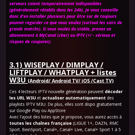
serveurs soient temporairement indisponibles
(généralement rétablis dans les 24h).
Je vous conseille
donc d'en installer plusieurs pour être sur de toujours
pouvoir regarder ce que vous voulez (surtout les soirs de
grands matchs)
. Si vous voulez du stable, prenez un
abonnement à MyCanal (cher) ou IPTV
(+/ -
sérieux et
risques de coupures)
3.1) WISEPLAY / DIMPLAY /
LIFTPLAY / WHATPLAY + listes
W3U
(Android/ Android TV/ iOS /Cast TV)
Ces 4 lecteurs IPTV nouvelle génération peuvent
décoder
les URL W3U
et
actualiser automatiquement
des
playlists IPTV M3U. De plus, elles sont dispo gratuitement
sur Google Play ou AppStore
Avec l'ajout des listes que je propose, vous aurez accès à
toutes les chaînes française
(LIGUE 1+, DAZN, RMC
Sport. BeinSport, Canal+, Canal+ Live, Canal+ Sport 1 à 5