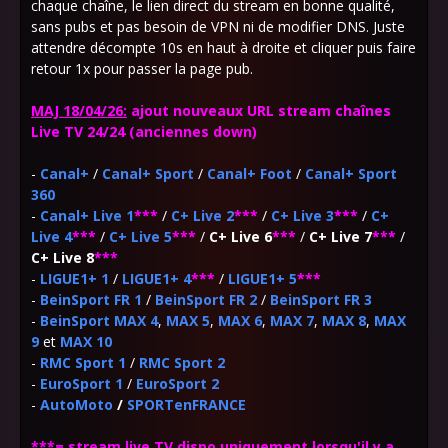
chaque chaîne, le lien direct du stream en bonne qualité,
sans pubs et pas besoin de VPN ni de modifier DNS. Juste
attendre décompte 10s en haut à droite et cliquer puis faire
retour 1x pour passer la page pub.
MAJ 18/04/26:
ajout nouveaux URL stream chaînes
Live TV 24/24 (anciennes down)
-
Canal+
/
Canal+ Sport
/
Canal+ Foot
/
Canal+ Sport
360
-
Canal+ Live 1
***
/
C+ Live 2
***
/
C+ Live 3
***
/
C+
Live 4
***
/
C+ Live 5
***
/
C+ Live 6
***
/
C+ Live 7
***
/
C+ Live 8
***
-
LIGUE1+ 1
/
LIGUE1+ 4
***
/
LIGUE1+ 5
***
-
BeinSport FR 1
/
BeinSport FR 2
/
BeinSport FR 3
-
BeinSport MAX 4
,
MAX 5
,
MAX 6
,
MAX 7
,
MAX 8
,
MAX
9
et
MAX 10
-
RMC Sport 1
/
RMC Sport 2
-
EuroSport 1
/
EuroSport 2
-
AutoMoto
/
SPORTenFRANCE
***=
stream live TV dispo uniquement lorsqu'il y a