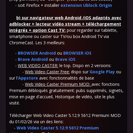
- soit Firefox + installer
extension Ublock Origin
b)
sur navigateur web Android /iOS adaptés avec
adblocker + lecteur vidéo stream + téléchargement
intégrés + option Cast TV
:
pour regarder sur tablette,
smartphone ou caster sur TV/ou box Android TV via
ChromeCast. Les 3 meilleurs:
-
BROWSER Android
ou
BROWSER iOS
-
Brave Android
ou
Brave iOS
-
WEB VIDEO CASTER:
le top. Dispo en 2 versions:
-
Web Video Caster Free:
dispo sur
Google Play
ou
sur l'
Appstore
avec fonctionnalités de base
-
Web Video Caster Premium MOD:
avec fonctions
Premium débloqués gratuitement: pubs supprimés, signets,
mise en page d'accueil, Historique de vidéo, site le plus
visité.
Télécharger Web Video Caster 5.12.9 5612 Premium MOD
du 01/02/26 via un des liens:
-
Web Video Caster 5.12.9 5612 Premium