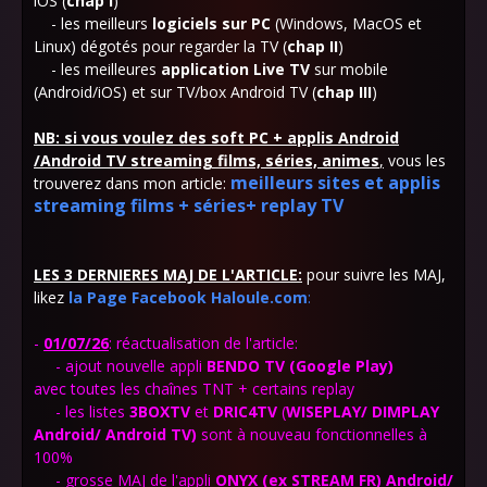
iOS (
chap I
)
- les meilleurs
logiciels sur PC
(Windows, MacOS et
Linux) dégotés pour regarder la TV (
chap
II
)
- les meilleures
application Live TV
sur mobile
(Android/iOS) et sur TV/box Android TV (
chap III
)
NB: si vous voulez des soft PC + applis Android
/Android TV streaming films, séries, animes
,
vous les
meilleurs sites et applis
trouverez dans mon article:
streaming films + séries+ replay TV
LES 3 DERNIERES MAJ DE L'ARTICLE:
pour suivre les MAJ,
likez
la Page Facebook Haloule.com
:
-
01
/07/26
: réactualisation de l'article:
- ajout nouvelle appli
BENDO TV (Google Play)
avec toutes les chaînes TNT + certains replay
- les listes
3BOXTV
et
DRIC4TV
(
WISEPLAY/ DIMPLAY
Android/ Android TV)
sont à nouveau fonctionnelles à
100%
- grosse MAJ de l'appli
ONYX
(ex STREAM FR) Android
/