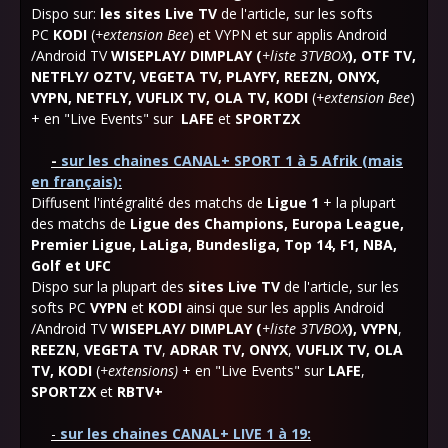
Dispo sur:
les sites Live TV
de l'article, sur les softs
PC
KODI
(
+extension Bee
) et VYPN et sur applis Android
/Android TV
WISEPLAY/ DIMPLAY (
+liste 3TVBOX
), OTF TV,
NETFLY/ OZTV, VEGETA TV, PLAYFY, REEZN, ONYX,
VYPN, NETFLY, VUFLIX TV, OLA TV, KODI
(
+extension Bee
)
+ en "Live Events"
sur
LAFE
et
SPORTZX
-
sur les chaines CANAL+ SPORT 1 à 5 Afrik (mais
en français):
Diffusent l'intégralité des matchs de
Ligue 1
+ la plupart
des matchs de
Ligue des Champions, Europa League,
Premier Ligue, LaLiga, Bundesliga, Top 14, F1, NBA,
Golf et UFC
Dispo sur la plupart des
sites Live TV
de l'article, sur les
softs PC
VYPN
et
KODI
ainsi que sur les applis Android
/Android TV
WISEPLAY/ DIMPLAY (
+liste 3TVBOX
),
VYPN
,
REEZN
,
VEGETA TV
,
ADRAR TV
,
ONYX
,
VUFLIX TV
, OLA
TV, K
ODI
(
+extensions)
+ en "
Live Events" sur
LAFE
,
SPORTZX
et
RBTV+
-
sur les chaines CANAL+ LIVE 1 à 19: