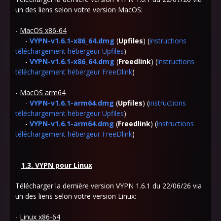
un des liens selon votre version MacOS:
-
MacOS x86-64
-
VYPN-v1.6.1-x86_64.dmg
(
Upfiles
) (
instructions
téléchargement hébergeur Upfiles
)
-
VYPN-v1.6.1-x86_64.dmg
(
Freedlink
) (
instructions
téléchargement hébergeur FreeDlink
)
-
MacOS arm64
-
VYPN-v1.6.1-arm64.dmg
(
Upfiles
) (
instructions
téléchargement hébergeur Upfiles
)
-
VYPN-v1.6.1-arm64.dmg
(
Freedlink
) (
instructions
téléchargement hébergeur FreeDlink
)
1.3. VYPN pour Linux
Télécharger la dernière version VYPN 1.6.1 du 22/06/26 via
un des liens selon votre version Linux:
-
Linux x86-64