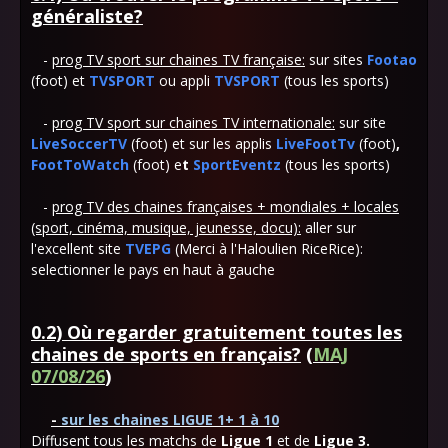
généraliste?
-
prog TV sport sur chaines TV française:
sur sites
Footao
(foot) et
TVSPORT
ou appli
TVSPORT
(tous les sports)
-
prog TV sport sur chaines TV internationale:
sur site
LiveSoccerTV
(foot) et sur les applis
LiveFootTv
(foot)
,
FootToWatch
(foot) e
t
SportEventz
(tous les sports)
-
prog TV
des chaines françaises + mondiales + locales
(sport, cinéma, musique, jeunesse, docu):
aller sur
l'excellent site
TVEPG
(Merci à l'Haloulien RiceRice):
selectionner le pays en haut à gauche
0.2) Où regarder gratuitement toutes les
chaines de sports en français?
(
MAJ
07/08/26
)
-
sur les chaines LIGUE 1+ 1 à 10
Diffusent tous les matchs de
Ligue 1
et de
Ligue 3.