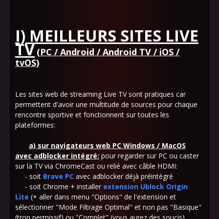
I) MEILLEURS SITES LIVE
TV
(PC / Android / Android TV / iOS /
tvOS)
Les sites web de streaming Live TV sont pratiques car
permettent d'avoir une multitude de sources pour chaque
rencontre sportive et fonctionnent sur toutes les
plateformes:
a)
sur navigateurs web PC Windows / MacOS
avec adblocker intégré:
pour regarder sur PC ou caster
sur la TV via ChromeCast ou relié avec câble HDMI:
- soit
Brave PC
avec adblocker déjà préintégré
- soit Chrome +
installer
extension Ublock Origin
Lite
(+ aller dans menu "Options" de l'extension et
sélectionner "Mode Filtrage Optimal" et non pas "Basique"
(trop permissif) ou "Complet" (vous aurez des soucis)