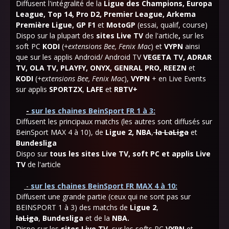
Diffusent l'intégralité de la
Ligue des Champions, Europa
League, Top 14, Pro D2, Premier League, Arkema
Première Ligue, GP F1
et
MotoGP
(essai, qualif, course)
Dispo sur la plupart des
sites Live TV
de l'article
,
sur les
soft PC
KODI
(
+extensions Bee, Fenix Mac
) et
VYPN
ainsi
que sur les applis Android/ Android TV
VEGETA TV,
ADRAR
TV, OLA TV, PLAYFY, ONYX, GENRAL PRO, REEZN
et
KODI
(
+
extensions Bee, Fenix Mac
),
VYPN
+ en Live Events
sur applis
SPORTZX
,
LAFE
et
RBTV+
-
sur les chaines BeinSport FR 1 à 3
:
Diffusent les principaux matchs (les autres sont diffusés sur
BeinSport MAX 4 à 10), de
Ligue 2, NBA
,
la LaLiga
et
Bundesliga
Dispo sur
tous les sites Live TV,
soft PC et applis Live
TV
de l'article
-
sur les chaines
BeinSport FR MAX 4 à 10:
Diffusent une grande partie (ceux qui ne sont pas sur
BEINSPORT 1 à 3) des matchs de
Ligue 2
,
laLiga
,
Bundesliga
et de la
NBA.
Dispo sur les
sites Live TV
, sur les softs PC
VYPN
et