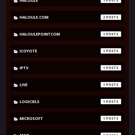
HALOULE
7
HALOULE.COM
2
HALOULEPOINTCOM
1
ICOYOTE
1
IPTV
1
LIVE
1
LOGICIELS
1
MICROSOFT
1