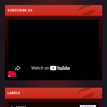
SUBSCRIBE US
LABELS