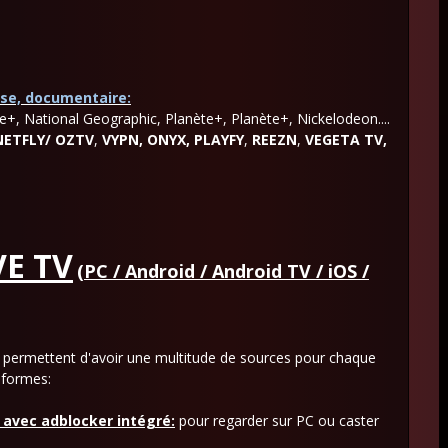
sse, documentaire:
e+, National Geographic, Planète+, Planète+, Nickelodeon....
NETFLY/ OZTV
,
VYPN
,
ONYX,
PLAYFY
,
REEZN
,
VEGETA TV
,
VE TV
(PC / Android / Android TV / iOS /
r permettent d'avoir une multitude de sources pour chaque
eformes:
avec adblocker intégré:
pour regarder sur PC ou caster