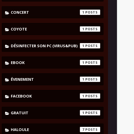
CONCERT
1
COYOTE
1
DÉSINFECTER SON PC (VIRUS&PUB)
1
EBOOK
1
ÉVENEMENT
1
FACEBOOK
1
GRATUIT
1
HALOULE
7