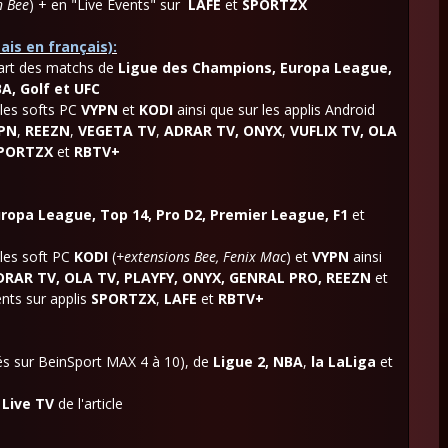
n Bee
)
+ en "Live Events"
sur
LAFE
et
SPORTZX
ais en français):
part des matchs de
Ligue des Champions, Europa League,
A, Golf et UFC
r les softs PC
VYPN
et
KODI
ainsi que sur les applis Android
PN
,
REEZN
,
VEGETA TV
,
ADRAR TV
,
ONYX
,
VUFLIX TV
, OLA
PORTZX
et
RBTV+
ropa League, Top 14, Pro D2, Premier League, F1
et
les soft PC
KODI
(
+extensions Bee, Fenix Mac
) et
VYPN
ainsi
DRAR TV, OLA TV, PLAYFY, ONYX, GENRAL PRO, REEZN
et
nts sur applis
SPORTZX
,
LAFE
et
RBTV+
sés sur BeinSport MAX 4 à 10), de
Ligue 2, NBA
,
la LaLiga
et
 Live TV
de l'article