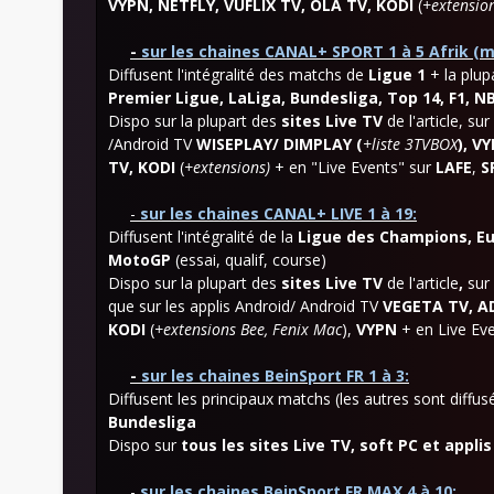
VYPN, NETFLY, VUFLIX TV, OLA TV, KODI
(
+extensio
-
sur les chaines CANAL+ SPORT 1 à 5 Afrik (m
Diffusent l'intégralité des matchs de
Ligue 1
+ la plu
Premier Ligue, LaLiga, Bundesliga, Top 14, F1, NB
Dispo sur la plupart des
sites Live TV
de l'article, su
/Android TV
WISEPLAY/ DIMPLAY (
+liste 3TVBOX
),
VY
TV, K
ODI
(
+extensions)
+ en "
Live Events" sur
LAFE
,
S
-
sur les chaines CANAL+ LIVE 1 à 19:
Diffusent l'intégralité de la
Ligue des Champions, Eu
MotoGP
(essai, qualif, course)
Dispo sur la plupart des
sites Live TV
de l'article
,
sur 
que sur les applis Android/ Android TV
VEGETA TV,
A
KODI
(
+
extensions Bee, Fenix Mac
),
VYPN
+ en Live Eve
-
sur les chaines BeinSport FR 1 à 3
:
Diffusent les principaux matchs (les autres sont diffu
Bundesliga
Dispo sur
tous les sites Live TV,
soft PC et applis
-
sur les chaines
BeinSport FR MAX 4 à 10: