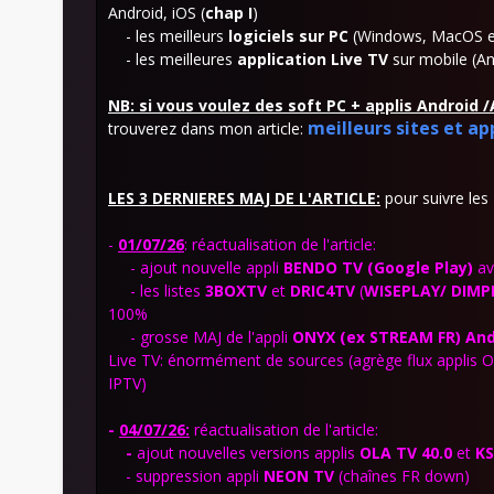
Android, iOS (
chap I
)
- les meilleurs
logiciels sur PC
(Windows, MacOS et 
- les meilleures
application Live TV
sur mobile (An
NB: si vous voulez des soft PC + applis Android 
meilleurs sites et ap
trouverez dans mon article:
LES 3 DERNIERES MAJ DE L'ARTICLE:
pour suivre les
-
01
/07/26
: réactualisation de l'article:
- ajout nouvelle appli
BENDO TV (Google Play)
av
- les listes
3BOXTV
et
DRIC4TV
(
WISEPLAY/ DIMPL
100%
- grosse MAJ de l'appli
ONYX
(ex STREAM FR) And
Live TV: énormément de sources (agrège flux applis 
IPTV)
-
04/07/26:
réactualisation de l'article:
-
ajout nouvelles versions applis
OLA TV 40.0
et
KS
- suppression appli
NEON TV
(chaînes FR down)