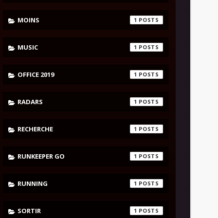
MOINS
1
MUSIC
1
OFFICE 2019
1
RADARS
1
RECHERCHE
1
RUNKEEPER GO
1
RUNNING
1
SORTIR
1