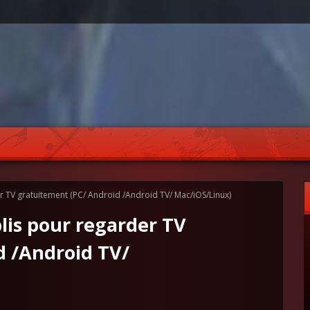
der TV gratuitement (PC/ Android /Android TV/ Mac/iOS/Linux)
plis pour regarder TV
d /Android TV/