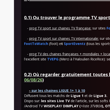
0.1) Ou trouver le programme TV sport
-
prog TV sport sur chaines TV française:
sur sites
F
-
prog TV sport sur chaines TV internationale:
sur sit
FootToWatch
(foot) e
t
SportEventz
(tous les sport
-
prog TV
des chaines françaises + mondiales + loca
l'excellent site
TVEPG
(Merci à l'Haloulien RiceRice): 
0.2) Où regarder gratuitement toutes l
06/08/26
)
-
sur les chaines LIGUE 1+ 1 à 10
Diffusent tous les matchs de
Ligue 1
et de
Ligue 3.
Dispo sur:
les sites Live TV
de l'article, sur les softs
/Android TV
WISEPLAY/ DIMPLAY (
+liste 3TVBOX
), O