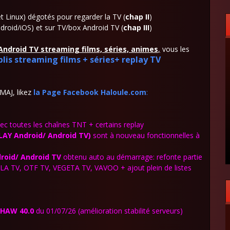
Linux) dégotés pour regarder la TV (
chap
II
)
droid/iOS) et sur TV/box Android TV (
chap III
)
/Android TV streaming films, séries, animes
,
vous les
plis streaming films + séries+ replay TV
 MAJ, likez
la Page Facebook Haloule.com
:
ec toutes les chaînes TNT + certains replay
AY Android/ Android TV)
sont à nouveau fonctionnelles à
roid
/ Android TV
obtenu auto au démarrage: refonte partie
OLA TV, OTF TV, VEGETA TV, VAVOO + ajout plein de listes
HAW 40.0
du 01/07/26 (amélioration stabilité serveurs)