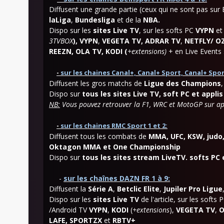
Diffusent une grande partie (ceux qui ne sont pas s
laLiga
,
Bundesliga
et de la
NBA.
Dispo sur les
sites Live TV
, sur les softs PC
VYPN
e
3TVBOX
),
VYPN
,
VEGETA TV,
ADRAR TV
,
NETFLY/ OZ
REEZN,
OLA
TV,
KODI (
+extensions)
+ en Live Events
-
sur les chaines Canal+, Canal+ Sport, Canal+ Spor
Diffusent les gros matchs de
Ligue des Champions
Dispo sur
tous les sites Live TV, soft PC et applis
NB:
Vous pouvez retrouver la F1, WRC et MotoGP sur a
-
sur les chaines RMC Sport 1 et 2:
Diffusent tous les combats de
MMA, UFC, KSW, judo
Oktagon MMA et One Championship
Dispo sur
tous les sites stream LiveTV. softs PC 
-
sur les chaînes DAZN FR 1 à 9:
Diffusent la
Série A
,
Betclic Elite
,
Jupiler Pro Ligue
Dispo sur les
sites Live TV
de l'article, sur les softs 
/Androi
d
TV
VYPN
,
KODI
(
+extensions
),
VEGETA TV
,
O
LAFE,
SPORTZX
et
RBTV+