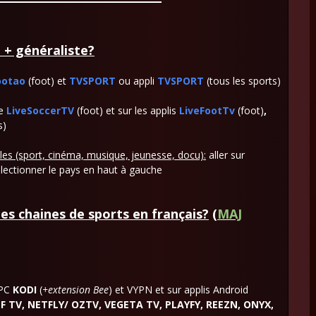
 + généraliste?
ootao
(foot) et
TVSPORT
ou appli
TVSPORT
(tous les sports)
e
LiveSoccerTV
(foot) et sur les applis
LiveFootTv
(foot)
,
s)
les (sport, cinéma, musique, jeunesse, docu):
aller sur
selectionner le pays en haut à gauche
es chaines de sports en français?
(
MAJ
 PC
KODI
(
+extension Bee
) et VYPN et sur applis Android
TF TV, NETFLY/ OZTV, VEGETA TV, PLAYFY, REEZN, ONYX,