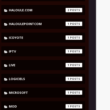
HALOULE.COM
2
HALOULEPOINTCOM
1
ICOYOTE
1
IPTV
1
LIVE
1
LOGICIELS
1
MICROSOFT
1
MOD
1