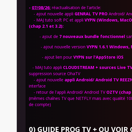
-
07/08/26:
réactualisation de l'article:
- ajout nouvelle appli
GENRAL TV PRO
Android/ And
-
MAJ tuto soft PC et appli
VYPN
(Windows, MacOS/
(chap 2.1 et 3.2)
:
- ajout de
7 nouveaux bundle fonctionnel
san
- ajout nouvelle version
VYPN 1.6.1 Windows, 
- ajout lien pour
VYPN sur l'AppStore
iOS
- MAJ tuto appli
CLOUDSTREAM + sources Live TV 
suppression source OhaTV
- ajout nouvelle
appli Android/ Android TV
REEZ
interface
- retour de l'appli Android/ Android TV
OZTV (chap 
(mêmes chaînes TV que NETFLY mais avec qualité 1080
de compte)
0) GUIDE PROG TV + OU VOIR