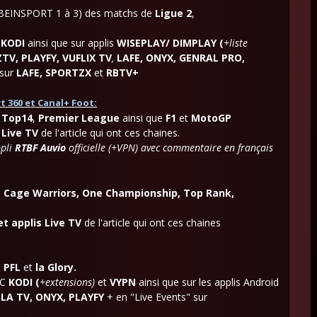
ur BEINSPORT 1 à 3) des matchs de
Ligue 2
,
t
KODI
ainsi que sur applis
WISEPLAY/ DIMPLAY (
+liste
TV, PLAYFY, VUFLIX TV
,
LAFE,
ONYX, GENRAL PRO,
 sur
LAFE, SPORTZX
et
RBTV+
t 360 et Canal+ Foot:
,
Top14
,
Premier League
ainsi que
F1
et
MotoGP
 Live TV
de l'article qui ont ces chaines.
ppli
RTBF Auvio
officielle (+VPN) avec commentaire en français
, Cage Warriors, One Championship, Top Rank,
et applis Live TV
de l'article qui ont ces chaines
,
PFL
et
la Glory.
PC
KODI (
+extensions)
et
VYPN
ainsi que
sur les applis Android
LA TV, ONYX, PLAYFY
+ en "Live Events" sur