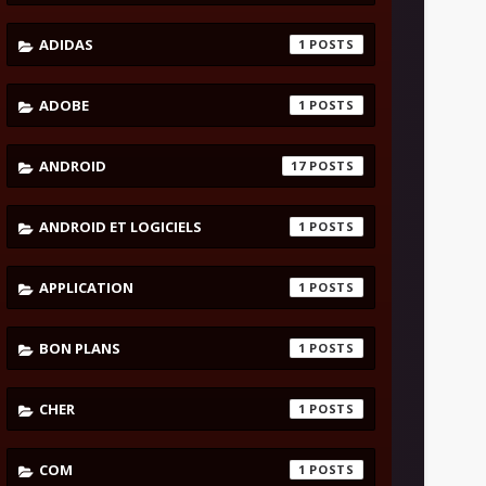
ADIDAS
1
ADOBE
1
ANDROID
17
ANDROID ET LOGICIELS
1
APPLICATION
1
BON PLANS
1
CHER
1
COM
1