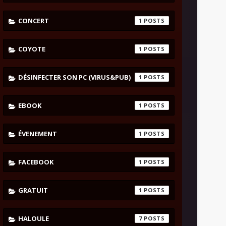
CONCERT
1
COYOTE
1
DÉSINFECTER SON PC (VIRUS&PUB)
1
EBOOK
1
ÉVENEMENT
1
FACEBOOK
1
GRATUIT
1
HALOULE
7