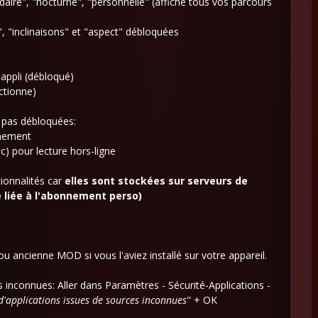
ire", "nocturne", "personnelle" (affiche tous vos parcours
 "inclinaisons" et "aspect" débloquées
'appli (débloqué)
ctionne)
t pas débloquées:
înement
) pour lecture hors-ligne
ionnalités car
elles sont stockées sur serveurs de
é liée à l'abonnement
perso)
y ou ancienne MOD si vous l'aviez installé sur votre appareil.
ces inconnues: Aller dans Paramètres - Sécurité-Applications -
 d'applications issues de sources inconnues
" + OK