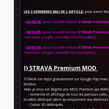
LES 3 DERNIERES MAJ DE L'ARTICLE:
pour suivre MAJ
-
04/08/25:
ajout
nouvelle version
STRAVA Premium
-
26/12/25:
ajout
nouvelle version
STRAVA Premium
connexion compte, nouvelles fonctionnalités)
-
03/07/26:
ajout
nouvelle version
STRAVA Premium
connexion compte, nouvelles fonctionnalités)
I) STRAVA Premium
MOD
STRAVA est dispo gratuitement sur Google Play mais 
limitées.
Mais je vous est dégoté une MOD Premium qui débloqu
- recherche et affichage de tous les parcours (vélo, r
localité) débloqué (alors qu'uniquement aux alentours 
- Cartes 3D débloqués