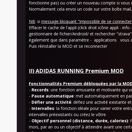
fonctionne pas) ou créer un nouveau compte si vous 
Normalement cela envoi un code sur votre boîte mail, 
NB
: si
message bloquant "impossible de se connecter 
Effacer le cache de l'appli (click droit icône appli - inf
gestionnaire de fichier/Android/ et rechercher "strava" 
également que dans paramètre - applications vous av
Puis réinstaller la MOD et se reconnecter
II) ADIDAS RUNNING Premium MOD
Fonctionnalités Premium débloquées par la MOD
-
Records
: une fonction amusante et motivante qui v
-
Pause automatique
: met automatiquement en pau
-
Défier une activité
: défiez une activité existante e
-
Intervalles
: la fonction idéale pour varier votre en
intervalles préexistants ou créez le vôtre.
-
Objectif personnel (distance, durée, calories)
: 
mois, par an ou un objectif à atteindre avant une cert