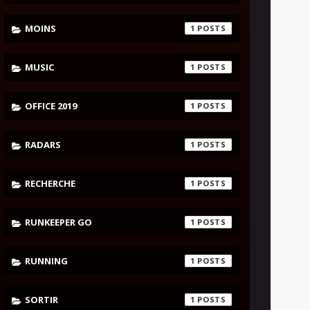
MOINS
1
MUSIC
1
OFFICE 2019
1
RADARS
1
RECHERCHE
1
RUNKEEPER GO
1
RUNNING
1
SORTIR
1