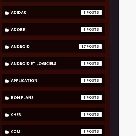
ADIDAS
1
ADOBE
1
ANDROID
17
ANDROID ET LOGICIELS
1
APPLICATION
1
BON PLANS
1
CHER
1
COM
1