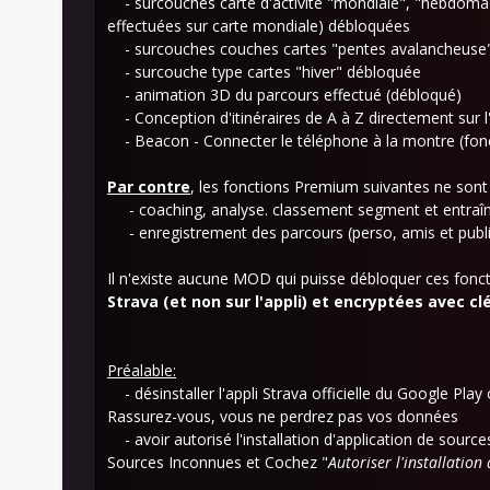
- surcouches carte d'activité "mondiale", "hebdomada
effectuées sur carte mondiale) débloquées
- surcouches couches cartes "pentes avalancheuse",
- surcouche type cartes "hiver" débloquée
- animation 3D du parcours effectué (débloqué)
- Conception d'itinéraires de A à Z directement sur l
- Beacon - Connecter le téléphone à la montre (fon
Par contre
, les fonctions Premium suivantes ne son
- coaching, analyse. classement segment et entra
- enregistrement des parcours (perso, amis et public
Il n'existe aucune MOD qui puisse débloquer ces fonct
Strava (et non sur l'appli) et encryptées avec cl
Préalable:
- désinstaller l'appli Strava officielle du Google Pla
Rassurez-vous, vous ne perdrez pas vos données
- avoir autorisé l'installation d'application de sour
Sources Inconnues et Cochez "
Autoriser l'installation