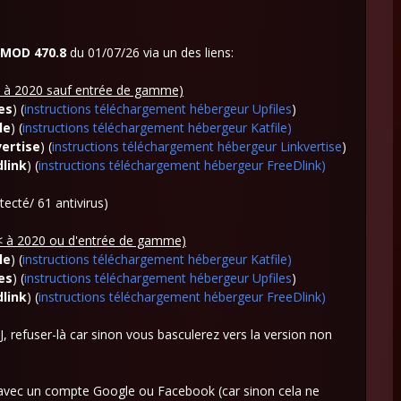
MOD 470.8
du 01/07/26 via un des liens:
 (> à 2020 sauf entrée de gamme)
es
) (
instructions téléchargement hébergeur Upfiles
)
le
) (
instructions téléchargement hébergeur Katfile)
vertise
) (
instructions téléchargement hébergeur Linkvertise
)
dlink
) (
instructions téléchargement hébergeur FreeDlink
)
tecté/ 61 antivirus)
 (< à 2020 ou d'entrée de gamme)
le
) (
instructions téléchargement hébergeur Katfile)
es
) (
instructions téléchargement hébergeur Upfiles
)
dlink
) (
instructions téléchargement hébergeur FreeDlink
)
MAJ, refuser-là car sinon vous basculerez vers la version non
avec un compte Google ou Facebook (car sinon cela ne