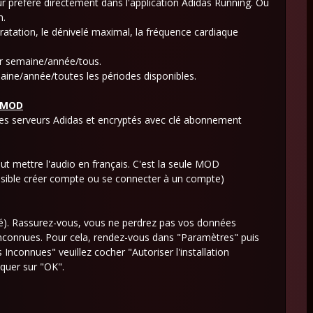
ur préféré directement dans l'application Adidas Running. Ou
n.
dratation, le dénivelé maximal, la fréquence cardiaque
ar semaine/année/tous.
emaine/année/toutes les périodes disponibles.
a MOD
 les serveurs Adidas et encryptés avec clé abonnement
t mettre l'audio en français. C'est la seule MOD
ossible créer compte ou se connecter à un compte)
nstallé). Rassurez-vous, vous ne perdrez pas vos données
es inconnues. Pour cela, rendez-vous dans "Paramètres" puis
 Inconnues" veuillez cocher "Autoriser l'installation
iquer sur "OK".