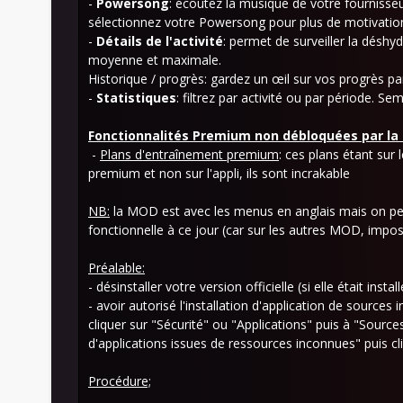
-
Powersong
: écoutez la musique de votre fournisse
sélectionnez votre Powersong pour plus de motivatio
-
Détails de l'activité
: permet de surveiller la déshy
moyenne et maximale.
Historique / progrès: gardez un œil sur vos progrès p
-
Statistiques
: filtrez par activité ou par période. S
Fonctionnalités Premium non débloquées par l
-
Plans d'entraînement premium
: ces plans étant sur
premium et non sur l'appli, ils sont incrakable
NB:
la MOD est avec les menus en anglais mais on peu
fonctionnelle à ce jour (car sur les autres MOD, imp
Préalable:
- désinstaller votre version officielle (si elle était i
- avoir autorisé l'installation d'application de sourc
cliquer sur "Sécurité" ou "Applications" puis à "Sources
d'applications issues de ressources inconnues" puis cl
Procédure;