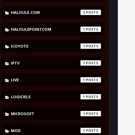
HALOULE.COM
2
HALOULEPOINTCOM
1
ICOYOTE
1
IPTV
1
LIVE
1
LOGICIELS
1
MICROSOFT
1
MOD
1