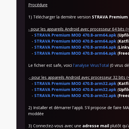
Procédure
1) Télécharger la dernière version
STRAVA Premium 
- pour les appareils Android avec processeur 64 bits
-
STRAVA Premium MOD 470.8-arm64.apk
(
Upfil
-
STRAVA Premium MOD 470.8-arm64.apk
(
Katfi
-
STRAVA Premium MOD 470.8-arm64.apk
(
Link
-
STRAVA Premium MOD 470.8-arm64.apk
(
Free
Le fichier est safe, voici
l'analyse VirusTotal
(0 virus dé
.
- pour les appareils Android avec processeur 32 bits
-
STRAVA Premium MOD 470.8-arm32.apk
(
Katfi
-
STRAVA Premium MOD 470.8-arm32.apk
(
Upfil
-
STRAVA Premium MOD 470.8-arm32.apk
(
Free
2) Installer et démarrer l'appli. S'il propose de faire 
moddée
3) Connectez-vous avec une
adresse mail
plutôt qu'