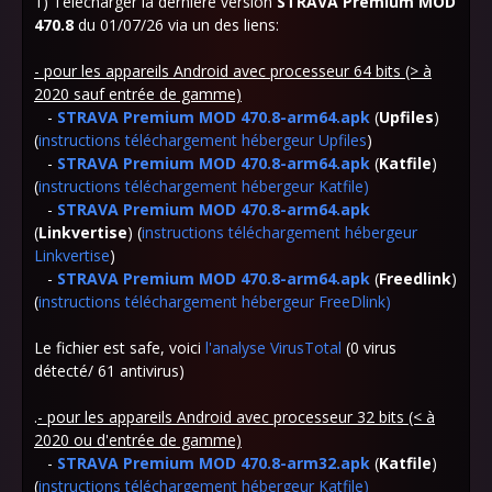
1) Télécharger la dernière version
STRAVA Premium MOD
470.8
du 01/07/26 via un des liens:
- pour les appareils Android avec processeur 64 bits (> à
2020 sauf entrée de gamme)
-
STRAVA Premium MOD 470.8-arm64.apk
(
Upfiles
)
(
instructions téléchargement hébergeur Upfiles
)
-
STRAVA Premium MOD 470.8-arm64.apk
(
Katfile
)
(
instructions téléchargement hébergeur Katfile)
-
STRAVA Premium MOD 470.8-arm64.apk
(
Linkvertise
) (
instructions téléchargement hébergeur
Linkvertise
)
-
STRAVA Premium MOD 470.8-arm64.apk
(
Freedlink
)
(
instructions téléchargement hébergeur FreeDlink
)
Le fichier est safe, voici
l'analyse VirusTotal
(0 virus
détecté/ 61 antivirus)
.
- pour les appareils Android avec processeur 32 bits (< à
2020 ou d'entrée de gamme)
-
STRAVA Premium MOD 470.8-arm32.apk
(
Katfile
)
(
instructions téléchargement hébergeur Katfile)