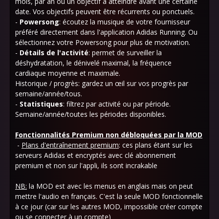
mois, par an ou un objectif à atteindre avant une certaine
date. Vos objectifs peuvent être récurrents ou ponctuels.
-
Powersong
: écoutez la musique de votre fournisseur
préféré directement dans l'application Adidas Running. Ou
sélectionnez votre Powersong pour plus de motivation.
-
Détails de l'activité
: permet de surveiller la
déshydratation, le dénivelé maximal, la fréquence
cardiaque moyenne et maximale.
Historique / progrès: gardez un œil sur vos progrès par
semaine/année/tous.
-
Statistiques
: filtrez par activité ou par période.
Semaine/année/toutes les périodes disponibles.
Fonctionnalités Premium non débloquées par la MOD
-
Plans d'entraînement premium
: ces plans étant sur les
serveurs Adidas et encryptés avec clé abonnement
premium et non sur l'appli, ils sont incrakable
NB:
la MOD est avec les menus en anglais mais on peut
mettre l'audio en français. C'est la seule MOD fonctionnelle
à ce jour (car sur les autres MOD, impossible créer compte
ou se connecter à un compte)