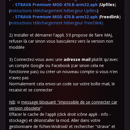
-
STRAVA Premium MOD 470.8-arm32.apk
(
Upfiles
)
(
instructions téléchargement hébergeur Upfiles
)
-
STRAVA Premium MOD 470.8-arm32.apk
(
Freedlink
)
(
instructions téléchargement hébergeur FreeDlink
)
2) Installer et démarrer l'appli. S'il propose de faire MAJ,
refuser-là car sinon vous basculerez vers la version non
moddée
3) Connectez-vous avec une
adresse mail
plutôt qu'avec
un compte Google ou Facebook (car sinon cela ne
fonctionne pas) ou créer un nouveau compte si vous n'en
n'avez pas
Normalement cela envoi un code sur votre boîte mail, le
resaisir.et se connecter
NB
: si
message bloquant "impossible de se connecter car
version obsolete
"
Effacer le cache de l'appli (click droit icône appli - info -
stockage) et désinstaller la mod. Aller dans votre
gestionnaire de fichier/Android/ et rechercher "strava" et