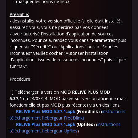
- masquer les noms de lieux
Préalable:
- désinstaller votre version officielle (si elle était installé).
Rassurez-vous, vous ne perdrez pas vos données
- avoir autorisé l'installation d'application de sources
inconnues. Pour cela, rendez-vous dans "Paramètres" puis
cliquer sur "Sécurité" ou "Applications" puis à "Sources
Inconnues" veuillez cocher "Autoriser l'installation
d'applications issues de ressources inconnues" puis cliquer
sur "OK".
Procédure
1) Télécharger la version MOD
RELIVE PLUS MOD
5.37.1
du 24/03/24 (MOD basée sur version ancienne mais
fonctionnelle et pas MOD plus récente) via un des liens;
-
RELIVE Plus MOD 5.37.1.apk
(
Freedlink
) (
instructions
téléchargement hébergeur FreeDlink
)
-
RELIVE Plus MOD 5.37.1.apk
(
Upfiles
) (
instructions
téléchargement hébergeur Upfiles
)