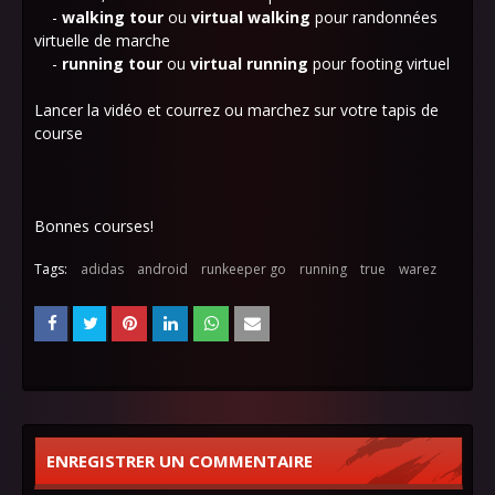
-
walking tour
ou
virtual walking
pour
randonnées
virtuelle de marche
-
running tour
ou
virtual running
pour
footing virtuel
Lancer la vidéo et courrez ou marchez sur votre tapis de
course
Bonnes courses!
Tags:
adidas
android
runkeeper go
running
true
warez
ENREGISTRER UN COMMENTAIRE