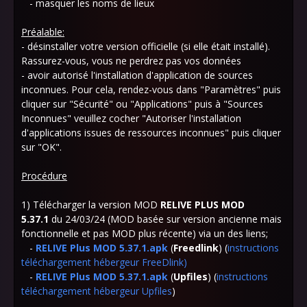
- masquer les noms de lieux
Préalable:
- désinstaller votre version officielle (si elle était installé).
Rassurez-vous, vous ne perdrez pas vos données
- avoir autorisé l'installation d'application de sources
inconnues. Pour cela, rendez-vous dans "Paramètres" puis
cliquer sur "Sécurité" ou "Applications" puis à "Sources
Inconnues" veuillez cocher "Autoriser l'installation
d'applications issues de ressources inconnues" puis cliquer
sur "OK".
Procédure
1) Télécharger la version MOD
RELIVE PLUS MOD
5.37.1
du 24/03/24 (MOD basée sur version ancienne mais
fonctionnelle et pas MOD plus récente) via un des liens;
-
RELIVE Plus MOD 5.37.1.apk
(
Freedlink
) (
instructions
téléchargement hébergeur FreeDlink
)
-
RELIVE Plus MOD 5.37.1.apk
(
Upfiles
) (
instructions
téléchargement hébergeur Upfiles
)