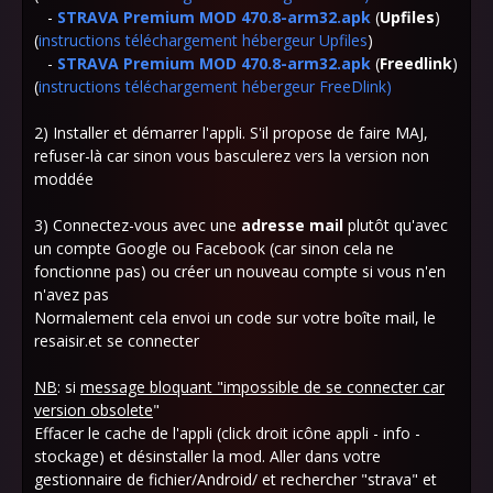
-
STRAVA Premium MOD 470.8-arm32.apk
(
Upfiles
)
(
instructions téléchargement hébergeur Upfiles
)
-
STRAVA Premium MOD 470.8-arm32.apk
(
Freedlink
)
(
instructions téléchargement hébergeur FreeDlink
)
2) Installer et démarrer l'appli. S'il propose de faire MAJ,
refuser-là car sinon vous basculerez vers la version non
moddée
3) Connectez-vous avec une
adresse mail
plutôt qu'avec
un compte Google ou Facebook (car sinon cela ne
fonctionne pas) ou créer un nouveau compte si vous n'en
n'avez pas
Normalement cela envoi un code sur votre boîte mail, le
resaisir.et se connecter
NB
: si
message bloquant "impossible de se connecter car
version obsolete
"
Effacer le cache de l'appli (click droit icône appli - info -
stockage) et désinstaller la mod. Aller dans votre
gestionnaire de fichier/Android/ et rechercher "strava" et