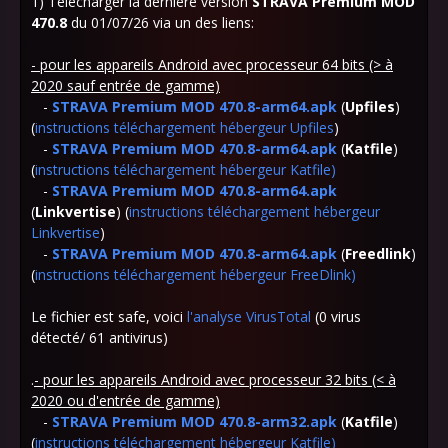
1) Télécharger la dernière version
STRAVA Premium MOD
470.8
du 01/07/26 via un des liens:
- pour les appareils Android avec processeur 64 bits (> à
2020 sauf entrée de gamme)
-
STRAVA Premium MOD 470.8-arm64.apk
(
Upfiles
)
(
instructions téléchargement hébergeur Upfiles
)
-
STRAVA Premium MOD 470.8-arm64.apk
(
Katfile
)
(
instructions téléchargement hébergeur Katfile)
-
STRAVA Premium MOD 470.8-arm64.apk
(
Linkvertise
) (
instructions téléchargement hébergeur
Linkvertise
)
-
STRAVA Premium MOD 470.8-arm64.apk
(
Freedlink
)
(
instructions téléchargement hébergeur FreeDlink
)
Le fichier est safe, voici
l'analyse VirusTotal
(0 virus
détecté/ 61 antivirus)
.
- pour les appareils Android avec processeur 32 bits (< à
2020 ou d'entrée de gamme)
-
STRAVA Premium MOD 470.8-arm32.apk
(
Katfile
)
(
instructions téléchargement hébergeur Katfile)