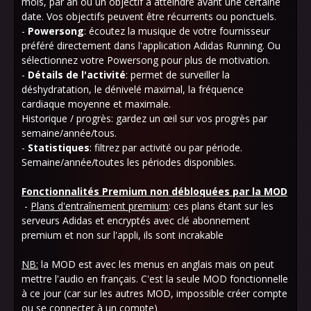
mois, par an ou un objectif à atteindre avant une certaine
date. Vos objectifs peuvent être récurrents ou ponctuels.
-
Powersong
: écoutez la musique de votre fournisseur
préféré directement dans l'application Adidas Running. Ou
sélectionnez votre Powersong pour plus de motivation.
-
Détails de l'activité
: permet de surveiller la
déshydratation, le dénivelé maximal, la fréquence
cardiaque moyenne et maximale.
Historique / progrès: gardez un œil sur vos progrès par
semaine/année/tous.
-
Statistiques
: filtrez par activité ou par période.
Semaine/année/toutes les périodes disponibles.
Fonctionnalités Premium non débloquées par la MOD
-
Plans d'entraînement premium
: ces plans étant sur les
serveurs Adidas et encryptés avec clé abonnement
premium et non sur l'appli, ils sont incrakable
NB:
la MOD est avec les menus en anglais mais on peut
mettre l'audio en français. C'est la seule MOD fonctionnelle
à ce jour (car sur les autres MOD, impossible créer compte
ou se connecter à un compte)