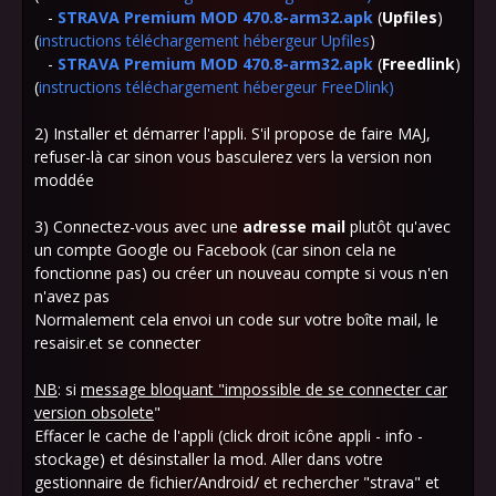
-
STRAVA Premium MOD 470.8-arm32.apk
(
Upfiles
)
(
instructions téléchargement hébergeur Upfiles
)
-
STRAVA Premium MOD 470.8-arm32.apk
(
Freedlink
)
(
instructions téléchargement hébergeur FreeDlink
)
2) Installer et démarrer l'appli. S'il propose de faire MAJ,
refuser-là car sinon vous basculerez vers la version non
moddée
3) Connectez-vous avec une
adresse mail
plutôt qu'avec
un compte Google ou Facebook (car sinon cela ne
fonctionne pas) ou créer un nouveau compte si vous n'en
n'avez pas
Normalement cela envoi un code sur votre boîte mail, le
resaisir.et se connecter
NB
: si
message bloquant "impossible de se connecter car
version obsolete
"
Effacer le cache de l'appli (click droit icône appli - info -
stockage) et désinstaller la mod. Aller dans votre
gestionnaire de fichier/Android/ et rechercher "strava" et