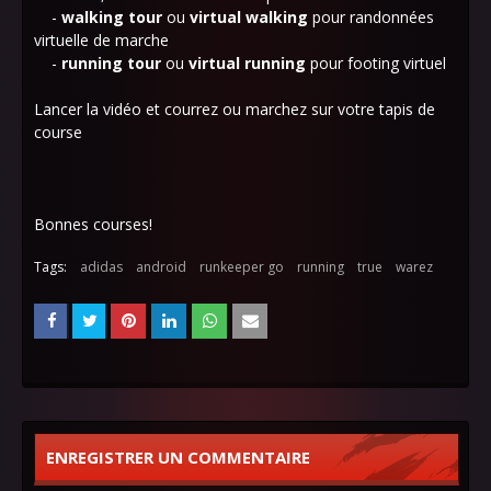
-
walking tour
ou
virtual walking
pour
randonnées
virtuelle de marche
-
running tour
ou
virtual running
pour
footing virtuel
Lancer la vidéo et courrez ou marchez sur votre tapis de
course
Bonnes courses!
Tags:
adidas
android
runkeeper go
running
true
warez
ENREGISTRER UN COMMENTAIRE