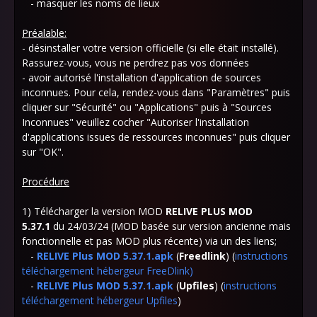
- masquer les noms de lieux
Préalable:
- désinstaller votre version officielle (si elle était installé).
Rassurez-vous, vous ne perdrez pas vos données
- avoir autorisé l'installation d'application de sources
inconnues. Pour cela, rendez-vous dans "Paramètres" puis
cliquer sur "Sécurité" ou "Applications" puis à "Sources
Inconnues" veuillez cocher "Autoriser l'installation
d'applications issues de ressources inconnues" puis cliquer
sur "OK".
Procédure
1) Télécharger la version MOD
RELIVE PLUS MOD
5.37.1
du 24/03/24 (MOD basée sur version ancienne mais
fonctionnelle et pas MOD plus récente) via un des liens;
-
RELIVE Plus MOD 5.37.1.apk
(
Freedlink
) (
instructions
téléchargement hébergeur FreeDlink
)
-
RELIVE Plus MOD 5.37.1.apk
(
Upfiles
) (
instructions
téléchargement hébergeur Upfiles
)