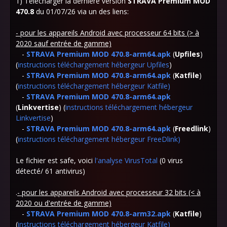
1) Télécharger la dernière version
STRAVA Premium MOD
470.8
du 01/07/26 via un des liens:
- pour les appareils Android avec processeur 64 bits (> à
2020 sauf entrée de gamme)
-
STRAVA Premium MOD 470.8-arm64.apk
(
Upfiles
)
(
instructions téléchargement hébergeur Upfiles
)
-
STRAVA Premium MOD 470.8-arm64.apk
(
Katfile
)
(
instructions téléchargement hébergeur Katfile)
-
STRAVA Premium MOD 470.8-arm64.apk
(
Linkvertise
) (
instructions téléchargement hébergeur
Linkvertise
)
-
STRAVA Premium MOD 470.8-arm64.apk
(
Freedlink
)
(
instructions téléchargement hébergeur FreeDlink
)
Le fichier est safe, voici
l'analyse VirusTotal
(0 virus
détecté/ 61 antivirus)
.
- pour les appareils Android avec processeur 32 bits (< à
2020 ou d'entrée de gamme)
-
STRAVA Premium MOD 470.8-arm32.apk
(
Katfile
)
(
instructions téléchargement hébergeur Katfile)