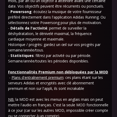
mois, par an ou un objectif à atteindre avant une certaine
date. Vos objectifs peuvent être récurrents ou ponctuels.
-
Powersong
: écoutez la musique de votre fournisseur
préféré directement dans l'application Adidas Running. Ou
sélectionnez votre Powersong pour plus de motivation.
-
Détails de l'activité
: permet de surveiller la
déshydratation, le dénivelé maximal, la fréquence
cardiaque moyenne et maximale.
Historique / progrès: gardez un œil sur vos progrès par
semaine/année/tous.
-
Statistiques
: filtrez par activité ou par période.
Semaine/année/toutes les périodes disponibles.
Fonctionnalités Premium non débloquées par la MOD
-
Plans d'entraînement premium
: ces plans étant sur les
serveurs Adidas et encryptés avec clé abonnement
premium et non sur l'appli, ils sont incrakable
NB:
la MOD est avec les menus en anglais mais on peut
mettre l'audio en français. C'est la seule MOD fonctionnelle
à ce jour (car sur les autres MOD, impossible créer compte
ou se connecter à un compte)