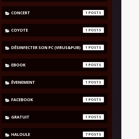
CONCERT
1
COYOTE
1
DÉSINFECTER SON PC (VIRUS&PUB)
1
EBOOK
1
ÉVENEMENT
1
FACEBOOK
1
GRATUIT
1
HALOULE
7