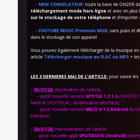
-
NEW CONGELATEUR
:
toute la base de ONZER dans
téléchargement
mode hors-ligne
et avec en plus l
sur
le stockage de votre téléphone
et d'importer 
-
YOUTUBE MUSIC Premium MOD
: sans pubs et il
dans le stockage de son appareil
Vous pouvez également télécharger de la musique en M
article
Télécharger musique en FLAC ou MP3
+ les
LES 3 DERNIERES MAJ DE L'ARTICLE:
pour suivre les 
-
05/07/26:
réactivation de l'article;
-
ajout
nouvelle version
SPOTUI 1.2.1
du 03/07/27 
Meld et SPOTIFLAC, amélioration interface)
- ajout nouvelle version
MELD 0.7.2
Android
du 04
interface)
-
20
/07/26:
réactualisation de l'article:
- ajout nouvelle appli
SPOTIDUCK
(Android)
basée 