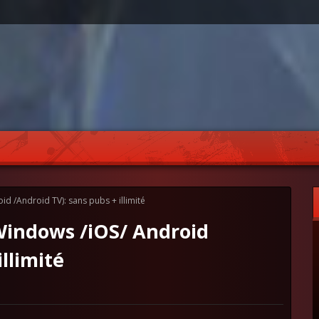
 /Android TV): sans pubs + illimité
indows /iOS/ Android
llimité