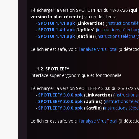
Télécharger la version SPOTUI 1.4.1
du 18/07/26 (
qui
version la plus récente
) via un des liens:
-
SPOTUI
1.4.1.apk
(
Linkvertise
) (
instructions té
-
SPOTUI
1.4.1.apk
(
Upfiles
) (
instructions télécha
-
SPOTUI
1.4.1.apk
(
Katfile
) (
instructions télécha
Le fichier est safe, voici
l'analyse VirusTotal
(0 détectio
1.2. SPOT
LEEFY
Interface super ergonomique et fonctionnelle
Télécharger la version SPOTLEEFY 3.0.0
du 26/07/26 vi
-
SPOTLEEFY 3.0.0.apk
(
Linkvertise
) (
instruction
-
SPOTLEEFY 3.0.0.apk
(
Upfiles
) (
instructions tél
-
SPOTLEEFY 3.0.0.apk
(
Katfile
) (
instructions télé
Le fichier est safe, voici
l'analyse VirusTotal
(0 détectio