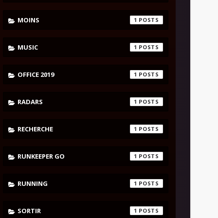
MOINS
1
MUSIC
1
OFFICE 2019
1
RADARS
1
RECHERCHE
1
RUNKEEPER GO
1
RUNNING
1
SORTIR
1