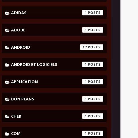
ADIDAS
1
ADOBE
1
ANDROID
17
ANDROID ET LOGICIELS
1
APPLICATION
1
BON PLANS
1
CHER
1
COM
1