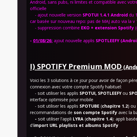
Android, sans pubs, ni limites et compatible avec votre 
officielle
- ajout nouvelle version
SPOTUI 1.4.1
Android
du 1
car basée sur nouveau repo: pas de MAJ auto via la v 1.
- suppression combine
EKO + extension Spotify
(
-
01
/08/26:
ajout nouvelle applis
SPOTLEEFY
(Androi
I) SPOTIFY Premium MOD
(Andr
Voici les 3 solutions à ce jour pour avoir de façon pér
connexion avec votre compte Spotify habituel:
- soit utiliser les applis
SPOTUI, SPOTLEEFY
ou
SP
interface optimisée pour mobile
- soit utiliser les applis
SPOTUBE
(
chapitre
1.2
) ou
recommandations de
son compte
Spotify
avec la 
-
soit utiliser l'appli
LYRA
(
chapitre 1.4
): appli bas
d'
import
URL playlists et albums Spotify