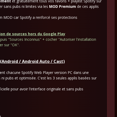
lement
et gratuitement tous vos favoris + playlist Spotify sur
er sans pubs ni limites via les
MOD
Premium
de ces applis
mium MOD car Spotify a renforcé ses protections
ation de sources hors du Google Play
puis "Sources Inconnus" + cocher "Autoriser l'installation
er sur "
OK".
(Android / Android Auto / Cast)
ègrent chacune Spotify Web Player version PC dans une
 ni pubs et optimisée. C'est les 3 seules applis basées sur
ielle pour avoir l'interface originale et sans pubs
e