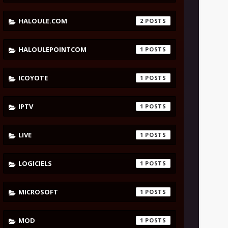
HALOULE.COM
2
HALOULEPOINTCOM
1
ICOYOTE
1
IPTV
1
LIVE
1
LOGICIELS
1
MICROSOFT
1
MOD
1