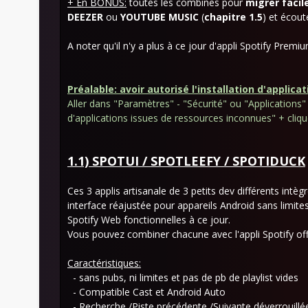
+ En BONUS:
toutes les combines pour
migrer
faci
DEEZER
ou
YOUTUBE MUSIC
(
chapitre 1.5
) et écout
A noter qu'il n'y a plus à ce jour d'appli Spotify Pre
Préalable: avoir autorisé l'installation d'applic
Aller dans "Paramètres" - "Sécurité" ou "Applications" 
d'applications issues de ressources inconnues" + cliqu
1.1) SPOTUI / SPOTLEEFY / SPOTIDUCK
Ces 3 applis artisanale de 3 petits dev différents int
interface réajustée pour appareils Android sans limites
Spotify Web fonctionnelles à ce jour.
Vous pouvez combiner chacune avec l'appli Spotify offic
Caractéristiques:
- sans pubs, ni limites et pas de pb de playlist vides
- Compatible Cast et Android Auto
- Recherche /Piste précédente /Suivante déverrouillé