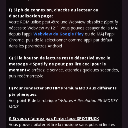
F) Si pb de connexion, d'accès au lecteur ou
d'actualisation page:
Votre ROM utilise peut-être une WebView obsolète (Spotify
nécessite Webview >v.121). Vous pouvez essayer de la MAJ
depuis l'appli
Webview du Google Play
ou de MAJ l'appli
Chrome, puis de la sélectionner comme appli par défaut
dans les paramètres Android
G) Si le bouton de lecture reste désactivé avec le
message « Spotify ne peut pas lire ceci pour le
moment»:
arrêtez le service, attendez quelques secondes,
puis redémarrez-le
H)
Pour connecter SPOTIFY Premium MOD aux différents
périphériques:
Voir point B de la rubrique "
Astuces + Résolution Pb SPOTIFY
MOD
"
I
) Si vous n'aimez pas l'interface SPOTIFUCK
Vous pouvez piloter et lire la musique sans pubs ni limites