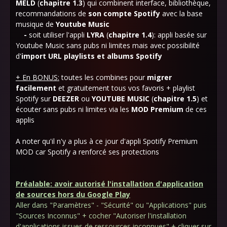
MELD
(
chapitre 1.3
) qui combinent interface, bibliothèque,
recommandations de
son compte
Spotify
avec la base
musique de
Youtube Music
-
soit utiliser l'appli
LYRA
(
chapitre 1.4
): appli basée sur
Youtube Music sans pubs ni limites mais avec possibilité
d'
import
URL playlists et albums Spotify
+ En BONUS:
toutes les combines pour
migrer
facilement
et gratuitement tous vos favoris + playlist
Spotify sur
DEEZER
ou
YOUTUBE MUSIC
(
chapitre 1.5
) et
écouter sans pubs ni limites via les
MOD
Premium
de ces
applis
A noter qu'il n'y a plus à ce jour d'appli Spotify Premium
MOD car Spotify a renforcé ses protections
Préalable: avoir autorisé l'installation d'application
de sources hors du Google Play
Aller dans "Paramètres" - "Sécurité" ou "Applications" puis
"Sources Inconnus" + cocher "Autoriser l'installation
d'applications issues de ressources inconnues" + cliquer sur