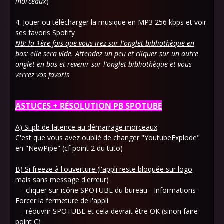
morceaux
)
4. Jouer ou télécharger la musique en MP3 256 kbps et voir
ses favoris Spotify
NB:
la 1ère fois que vous irez sur l'onglet bibliothèque en
bas:
elle sera vide. Attendez un peu et cliquer sur un autre
onglet en bas et revenir sur l'onglet bibliothèque et vous
verrez vos favoris
ASTUCES + RÉSOLUTION
PB SPOTUBE
A) Si pb de latence au démarrage morceaux
C'est que vous avez oublié de changer "YoutubeExplode"
en "NewPipe" (cf point 2 du tuto)
B)
Si freeze à l'ouverture (l'appli reste bloquée sur logo
mais sans message d'erreur)
- cliquer sur icône SPOTUBE du bureau - Informations -
Forcer la fermeture de l'appli
- réouvrir SPOTUBE et cela devrait être OK (sinon faire
point C)