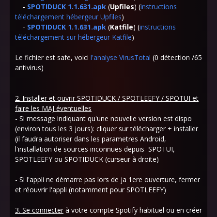
-
SPOTIDUCK 1.1.631.apk
(
Upfiles
) (
instructions
téléchargement hébergeur Upfiles
)
-
SPOTIDUCK 1.1.631.apk
(
Katfile
) (
instructions
téléchargement sur hébergeur Katfile
)
Le fichier est safe, voici
l'analyse VirusTotal
(0 détection /65
antivirus)
2. Installer et ouvrir SPOTIDUCK / SPOTLEEFY / SPOTUI et
faire les MAJ éventuelles
- Si message indiquant qu'une nouvelle version est dispo
(environ tous les 3 jours): cliquer sur télécharger + installer
(il faudra autoriser dans les parametres Android,
l'installation de sources inconnues depuis SPOTUI,
SPOTLEEFY ou SPOTIDUCK (curseur à droite)
- Si l'appli ne démarre pas lors de ja 1ere ouverture, fermer
et réouvrir l'appli (notamment pour SPOTLEEFY)
3. Se connecter
à votre compte Spotify habituel ou en créer