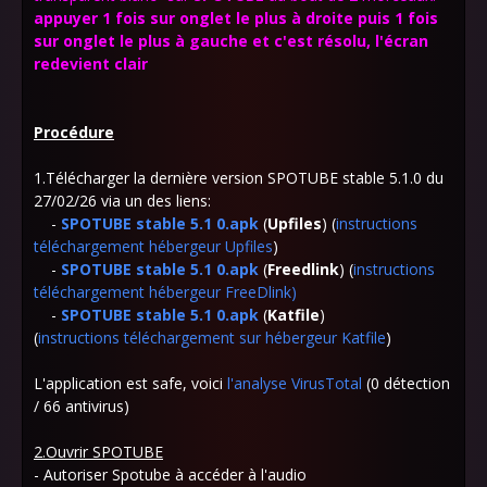
appuyer 1 fois sur onglet le plus à droite puis 1 fois
sur onglet le plus à gauche et c'est résolu, l'écran
redevient clair
Procédure
1.Télécharger la dernière version SPOTUBE stable 5.1.0 du
27/02/26 via un des liens:
-
SPOTUBE stable 5.1 0.apk
(
Upfiles
) (
instructions
téléchargement hébergeur Upfiles
)
-
SPOTUBE stable 5.1 0.apk
(
Freedlink
)
(
instructions
téléchargement hébergeur FreeDlink
)
-
SPOTUBE stable 5.1 0.apk
(
Katfile
)
(
instructions téléchargement sur hébergeur Katfile
)
L'application est safe, voici
l'analyse VirusTotal
(0 détection
/ 66 antivirus)
2.Ouvrir SPOTUBE
- Autoriser Spotube à accéder à l'audio