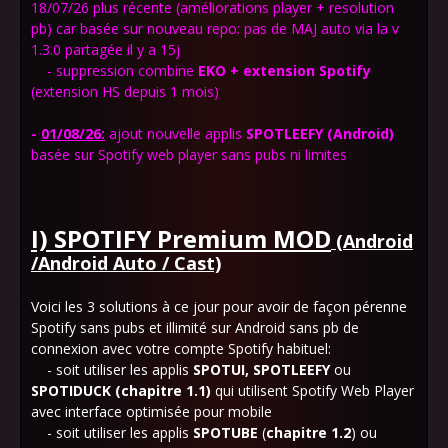
18/07/26 plus récente (améliorations player + resolution
pb) car basée sur nouveau repo: pas de MAJ auto via la v
1.3.0 partagée il y a 15j
- suppression combine
EKO + extension Spotify
(extension HS depuis 1 mois)
-
01
/08/26:
ajout nouvelle applis
SPOTLEEFY
(Android)
basée sur Spotify web player sans pubs ni limites
I) SPOTIFY Premium MOD
(Android
/Android Auto / Cast)
Voici les 3 solutions à ce jour pour avoir de façon pérenne
Spotify sans pubs et illimité sur Android sans pb de
connexion avec votre compte Spotify habituel:
- soit utiliser les applis
SPOTUI, SPOTLEEFY
ou
SPOTIDUCK
(chapitre 1.1)
qui utilisent Spotify Web Player
avec interface optimisée pour mobile
- soit utiliser les applis
SPOTUBE
(
chapitre
1.2
) ou