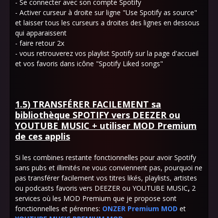
- Se connecter avec son compte Spotify
- Activer curseur à droite sur ligne "Use Spotify as source"
et laisser tous les curseurs a droites des lignes en dessous
qui apparaissent
- faire retour 2x
- vous retrouverez vos playlist Spotify sur la page d'accueil
et vos favoris dans icône "Spotify Liked songs"
1.5) TRANSFÉRER FACILEMENT sa
bibliothèque SPOTIFY vers DEEZER ou
YOUTUBE MUSIC + utiliser MOD Premium
de ces applis
Si les combines restante fonctionnelles pour avoir Spotify
sans pubs et illimités ne vous conviennent pas, pourquoi ne
pas transférer facilement vos titres likés, playlists, artistes
ou podcasts favoris vers DEEZER ou YOUTUBE MUSIC
,
2
services où les MOD Premium que je propose sont
fonctionnelles et pérennes:
ONZER Premium MOD
et