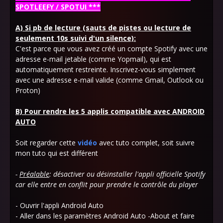
SPOTLEEFY / SPOTUI ***
A) Si pb de lecture (sauts de pistes ou lecture de
seulement 10s suivi d'un silence):
C'est parce que vous avez créé un compte Spotify avec une
adresse e-mail jetable (comme Yopmail), qui est
automatiquement restreinte. Inscrivez-vous simplement
avec une adresse e-mail valide (comme Gmail, Outlook ou
Proton)
B) Pour rendre les 5 applis compatible avec ANDROID
AUTO
Soit regarder cette
vidéo
avec tuto complet, soit suivre
mon tuto qui est différent
-
Préalable
: désactiver ou désinstaller l'appli officielle Spotify
car elle entre en conflit pour prendre le contrôle du player
- Ouvrir l'appli Android Auto
- Aller dans les paramètres Android Auto -About et faire