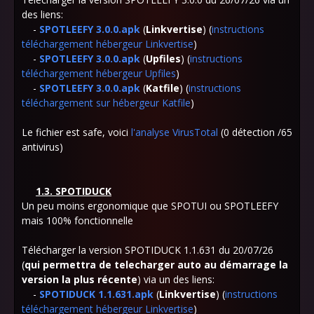
des liens:
-
SPOTLEEFY 3.0.0.apk
(
Linkvertise
) (
instructions
téléchargement hébergeur Linkvertise
)
-
SPOTLEEFY 3.0.0.apk
(
Upfiles
) (
instructions
téléchargement hébergeur Upfiles
)
-
SPOTLEEFY 3.0.0.apk
(
Katfile
) (
instructions
téléchargement sur hébergeur Katfile
)
Le fichier est safe, voici
l'analyse VirusTotal
(0 détection /65
antivirus)
1.3. SPOTIDUCK
Un peu moins ergonomique que SPOTUI ou SPOTLEEFY
mais 100% fonctionnelle
Télécharger la version SPOTIDUCK
1.1.631 du 20/07/26
(
qui permettra de telecharger auto au démarrage la
version la plus récente
) via un des liens:
-
SPOTIDUCK 1.1.631.apk
(
Linkvertise
) (
instructions
téléchargement hébergeur Linkvertise
)