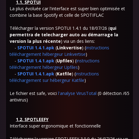
1.1. SPOTUI
La plus évoluée
car l'interface est super bien optimisée et
combine la base Spotify et celle de SPOTIFLAC
Télécharger la version SPOTUI 1.4.1
du 18/07/26 (
qui
permettra de telecharger auto au démarrage la
version la plus récente
) via un des liens:
-
SPOTUI
1.4.1.apk
(
Linkvertise
) (
instructions
téléchargement hébergeur Linkvertise
)
-
SPOTUI
1.4.1.apk
(
Upfiles
) (
instructions
téléchargement hébergeur Upfiles
)
-
SPOTUI
1.4.1.apk
(
Katfile
) (
instructions
téléchargement sur hébergeur Katfile
)
Le fichier est safe, voici
l'analyse VirusTotal
(0 détection /65
antivirus)
1.2. SPOT
LEEFY
Interface super ergonomique et fonctionnelle
Télécharger la version SPOTLEEFY 3.0.0
du 26/07/26 via un