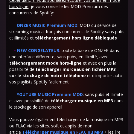
Cependant, si vous souhaitez écouter vos titres en mode
hors-ligne
, je vous conseille les MOD Premium des
concurrents de Spotify:
-
ONZER MUSIC Premium MOD
: MOD du service de
streaming musical français concurrent de Spotify sans pubs
et illimités et
téléchargement
hors ligne débloqués
-
NEW CONGELATEUR
:
toute la base de ONZER dans
une interface différente, sans pubs, en illimité, avec
téléchargement
mode hors-ligne
et avec en plus la
possibilité de
télécharger morceaux en fichier MP3
sur
le stockage de votre téléphone
et d'importer auto
vos playlists Spotify facilement
-
YOUTUBE MUSIC Premium MOD
: sans pubs et illimité
et avec possibilité de
télécharger musique en MP3
dans
le stockage de son appareil
Vous pouvez également télécharger de la musique en MP3
ou FLAC via les sites. soft et applis de mon
article
Télécharger musique en FLAC ou MP3
+ les lire