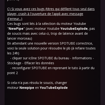
C)
Si vous avez ces bugs (titres qui défilent tous seul dans
player, crash à l'ouverture de l'appli avec message
d'erreur...)
Ces bugs sont liés à la sélection du moteur Youtube
"
NewPipe
" (avec moteur Youtube
YoutubeExplode
, pas
de soucis mais avec celui-ci, trop de latence avant de
lancer morceau)
En attendant une nouvelle version SPOTUBE correctrice,
voici la seule solution pour résoudre le pb (à refaire toutes
les 24h)
- cliquer sur icône SPOTUBE du bureau - Informations -
Stockage - Effacer les données
- reconfigurer SPOTUBE en reprenant le tuto à partir du
point 2
Si cela n'a pas résolu le soucis, changer
moteur
Newpipe
en
YouTubeExplode