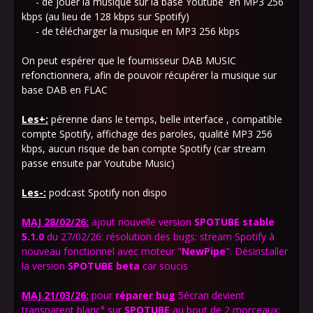
- de jouer la musique sur la base Youtube en MP3 256
kbps (au lieu de 128 kbps sur Spotify)
- de télécharger la musique en MP3 256 kbps
On peut espérer que le fournisseur DAB MUSIC
refonctionnera, afin de pouvoir récupérer la musique sur
base DAB en FLAC
Les+:
pérenne dans le temps, belle interface , compatible
compte Spotify, affichage des paroles, qualité MP3 256
kbps, aucun risque de ban compte Spotify (car stream
passe ensuite par Youtube Music)
Les-:
podcast Spotify non dispo
MAJ 28/02/26:
ajout nouvelle version
SPOTUBE
stable
5.1.0
du 27/02/26: résolution des bugs: stream Spotify à
nouveau fonctionnel avec moteur "
NewPipe
".
Désinstaller
la version
SPOTUBE beta
car soucis
MAJ 21/03/26:
pour
réparer bug
5écran devient
transparent blanc°
sur
SPOTUBE
au bout de 2 morceaux: