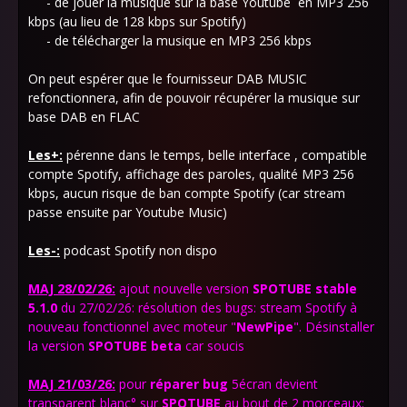
- de jouer la musique sur la base Youtube en MP3 256
kbps (au lieu de 128 kbps sur Spotify)
- de télécharger la musique en MP3 256 kbps
On peut espérer que le fournisseur DAB MUSIC
refonctionnera, afin de pouvoir récupérer la musique sur
base DAB en FLAC
Les+:
pérenne dans le temps, belle interface , compatible
compte Spotify, affichage des paroles, qualité MP3 256
kbps, aucun risque de ban compte Spotify (car stream
passe ensuite par Youtube Music)
Les-:
podcast Spotify non dispo
MAJ 28/02/26:
ajout nouvelle version
SPOTUBE
stable
5.1.0
du 27/02/26: résolution des bugs: stream Spotify à
nouveau fonctionnel avec moteur "
NewPipe
".
Désinstaller
la version
SPOTUBE beta
car soucis
MAJ 21/03/26:
pour
réparer bug
5écran devient
transparent blanc°
sur
SPOTUBE
au bout de 2 morceaux: