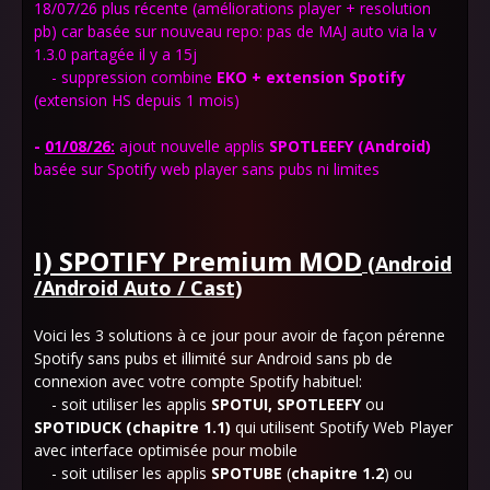
18/07/26 plus récente (améliorations player + resolution
pb) car basée sur nouveau repo: pas de MAJ auto via la v
1.3.0 partagée il y a 15j
- suppression combine
EKO + extension Spotify
(extension HS depuis 1 mois)
-
01
/08/26:
ajout nouvelle applis
SPOTLEEFY
(Android)
basée sur Spotify web player sans pubs ni limites
I) SPOTIFY Premium MOD
(Android
/Android Auto / Cast)
Voici les 3 solutions à ce jour pour avoir de façon pérenne
Spotify sans pubs et illimité sur Android sans pb de
connexion avec votre compte Spotify habituel:
- soit utiliser les applis
SPOTUI, SPOTLEEFY
ou
SPOTIDUCK
(chapitre 1.1)
qui utilisent Spotify Web Player
avec interface optimisée pour mobile
- soit utiliser les applis
SPOTUBE
(
chapitre
1.2
) ou