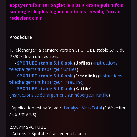
appuyer 1 fois sur onglet le plus à droite puis 1 fois
sur onglet le plus à gauche et c'est résolu, l'écran
redevient clair
Procédure
1.Télécharger la dernière version SPOTUBE stable 5.1.0 du
27/02/26 via un des liens:
-
SPOTUBE stable 5.1 0.apk
(
Upfiles
) (
instructions
téléchargement hébergeur Upfiles
)
-
SPOTUBE stable 5.1 0.apk
(
Freedlink
)
(
instructions
téléchargement hébergeur FreeDlink
)
-
SPOTUBE stable 5.1 0.apk
(
Katfile
)
(
instructions téléchargement sur hébergeur Katfile
)
L'application est safe, voici
l'analyse VirusTotal
(0 détection
/ 66 antivirus)
2.Ouvrir SPOTUBE
- Autoriser Spotube à accéder à l'audio