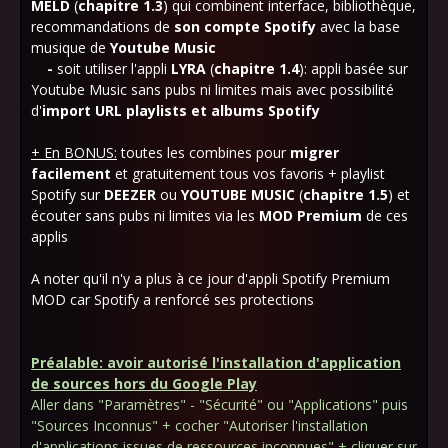
MELD
(
chapitre 1.3
) qui combinent interface, bibliothèque,
recommandations de
son compte
Spotify
avec la base
musique de
Youtube Music
-
soit utiliser l'appli
LYRA
(
chapitre 1.4
): appli basée sur
Youtube Music sans pubs ni limites mais avec possibilité
d'
import
URL playlists et albums Spotify
+ En BONUS:
toutes les combines pour
migrer
facilement
et gratuitement tous vos favoris + playlist
Spotify sur
DEEZER
ou
YOUTUBE MUSIC
(
chapitre 1.5
) et
écouter sans pubs ni limites via les
MOD
Premium
de ces
applis
A noter qu'il n'y a plus à ce jour d'appli Spotify Premium
MOD car Spotify a renforcé ses protections
Préalable: avoir autorisé l'installation d'application
de sources hors du Google Play
Aller dans "Paramètres" - "Sécurité" ou "Applications" puis
"Sources Inconnus" + cocher "Autoriser l'installation
d'applications issues de ressources inconnues" + cliquer sur