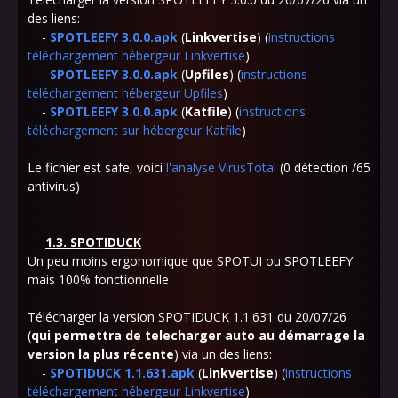
des liens:
-
SPOTLEEFY 3.0.0.apk
(
Linkvertise
) (
instructions
téléchargement hébergeur Linkvertise
)
-
SPOTLEEFY 3.0.0.apk
(
Upfiles
) (
instructions
téléchargement hébergeur Upfiles
)
-
SPOTLEEFY 3.0.0.apk
(
Katfile
) (
instructions
téléchargement sur hébergeur Katfile
)
Le fichier est safe, voici
l'analyse VirusTotal
(0 détection /65
antivirus)
1.3. SPOTIDUCK
Un peu moins ergonomique que SPOTUI ou SPOTLEEFY
mais 100% fonctionnelle
Télécharger la version SPOTIDUCK
1.1.631 du 20/07/26
(
qui permettra de telecharger auto au démarrage la
version la plus récente
) via un des liens:
-
SPOTIDUCK 1.1.631.apk
(
Linkvertise
) (
instructions
téléchargement hébergeur Linkvertise
)