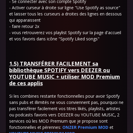
- Se connecter avec son compte Spotify
- Activer curseur à droite sur ligne "Use Spotify as source"
et laisser tous les curseurs a droites des lignes en dessous
qui apparaissent
- faire retour 2x
- vous retrouverez vos playlist Spotify sur la page d'accueil
et vos favoris dans icône "Spotify Liked songs"
1.5) TRANSFÉRER FACILEMENT sa
bibliothèque SPOTIFY vers DEEZER ou
YOUTUBE MUSIC + utiliser MOD Premium
de ces applis
Si les combines restante fonctionnelles pour avoir Spotify
sans pubs et illimités ne vous conviennent pas, pourquoi ne
pas transférer facilement vos titres likés, playlists, artistes
ou podcasts favoris vers DEEZER ou YOUTUBE MUSIC
,
2
services où les MOD Premium que je propose sont
fonctionnelles et pérennes:
ONZER Premium MOD
et