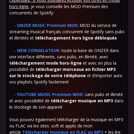
Cependant, si vous souhaitez écouter vos titres en mode
hors-ligne
, je vous conseille les MOD Premium des
concurrents de Spotify:
-
ONZER MUSIC Premium MOD
: MOD du service de
streaming musical français concurrent de Spotify sans pubs
et illimités et
téléchargement
hors ligne débloqués
-
NEW CONGELATEUR
:
toute la base de ONZER dans
une interface différente, sans pubs, en illimité, avec
téléchargement
mode hors-ligne
et avec en plus la
possibilité de
télécharger morceaux en fichier MP3
sur
le stockage de votre téléphone
et d'importer auto
vos playlists Spotify facilement
-
YOUTUBE MUSIC Premium MOD
: sans pubs et illimité
et avec possibilité de
télécharger musique en MP3
dans
le stockage de son appareil
Vous pouvez également télécharger de la musique en MP3
ou FLAC via les sites. soft et applis de mon
article
Télécharger musique en FLAC ou MP3
+ les lire