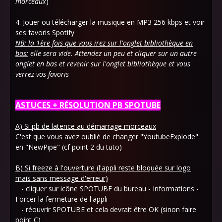
morceaux
)
4. Jouer ou télécharger la musique en MP3 256 kbps et voir
ses favoris Spotify
NB:
la 1ère fois que vous irez sur l'onglet bibliothèque en
bas:
elle sera vide. Attendez un peu et cliquer sur un autre
onglet en bas et revenir sur l'onglet bibliothèque et vous
verrez vos favoris
ASTUCES + RÉSOLUTION
PB SPOTUBE
A) Si pb de latence au démarrage morceaux
C'est que vous avez oublié de changer "YoutubeExplode"
en "NewPipe" (cf point 2 du tuto)
B)
Si freeze à l'ouverture (l'appli reste bloquée sur logo
mais sans message d'erreur)
- cliquer sur icône SPOTUBE du bureau - Informations -
Forcer la fermeture de l'appli
- réouvrir SPOTUBE et cela devrait être OK (sinon faire
point C)