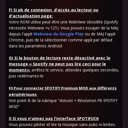
F) Si pb de connexion, d'accès au lecteur ou
d'actualisation page:
Votre ROM utilise peut-être une WebView obsolète (Spotify
nécessite Webview >v.121). Vous pouvez essayer de la MAJ
depuis l'appli
Webview du Google Play
ou de MAJ l'appli
Chrome, puis de la sélectionner comme appli par défaut
dans les paramètres Android
G) Si le bouton de lecture reste désactivé avec le
message « Spotify ne peut pas lire ceci pour le
moment»:
arrêtez le service, attendez quelques secondes,
puis redémarrez-le
H)
Pour connecter SPOTIFY Premium MOD aux différents
périphériques:
Voir point B de la rubrique "
Astuces + Résolution Pb SPOTIFY
MOD
"
I
) Si vous n'aimez pas l'interface SPOTIFUCK
Vous pouvez piloter et lire la musique sans pubs ni limites