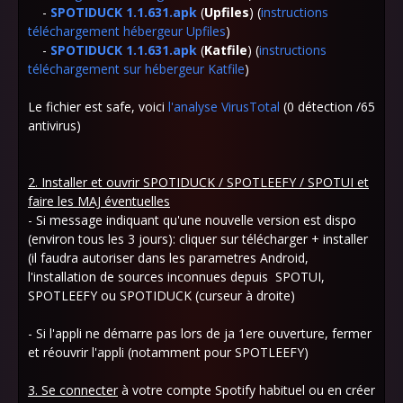
-
SPOTIDUCK 1.1.631.apk
(
Upfiles
) (
instructions
téléchargement hébergeur Upfiles
)
-
SPOTIDUCK 1.1.631.apk
(
Katfile
) (
instructions
téléchargement sur hébergeur Katfile
)
Le fichier est safe, voici
l'analyse VirusTotal
(0 détection /65
antivirus)
2. Installer et ouvrir SPOTIDUCK / SPOTLEEFY / SPOTUI et
faire les MAJ éventuelles
- Si message indiquant qu'une nouvelle version est dispo
(environ tous les 3 jours): cliquer sur télécharger + installer
(il faudra autoriser dans les parametres Android,
l'installation de sources inconnues depuis SPOTUI,
SPOTLEEFY ou SPOTIDUCK (curseur à droite)
- Si l'appli ne démarre pas lors de ja 1ere ouverture, fermer
et réouvrir l'appli (notamment pour SPOTLEEFY)
3. Se connecter
à votre compte Spotify habituel ou en créer