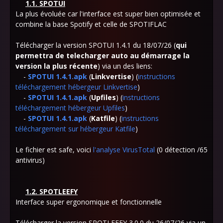
1.1. SPOTUI
La plus évoluée
car l'interface est super bien optimisée et
combine la base Spotify et celle de SPOTIFLAC
Télécharger la version SPOTUI 1.4.1
du 18/07/26 (
qui
permettra de telecharger auto au démarrage la
version la plus récente
) via un des liens:
-
SPOTUI
1.4.1.apk
(
Linkvertise
) (
instructions
téléchargement hébergeur Linkvertise
)
-
SPOTUI
1.4.1.apk
(
Upfiles
) (
instructions
téléchargement hébergeur Upfiles
)
-
SPOTUI
1.4.1.apk
(
Katfile
) (
instructions
téléchargement sur hébergeur Katfile
)
Le fichier est safe, voici
l'analyse VirusTotal
(0 détection /65
antivirus)
1.2. SPOT
LEEFY
Interface super ergonomique et fonctionnelle
Télécharger la version SPOTLEEFY 3.0.0
du 26/07/26 via un