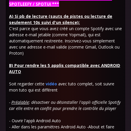
SPOTLEEFY / SPOTUI ***
A) Si pb de lecture (sauts de pistes ou lecture de
seulement 10s suivi d'un silence):
C'est parce que vous avez créé un compte Spotify avec une
adresse e-mail jetable (comme Yopmail), qui est
automatiquement restreinte. Inscrivez-vous simplement
avec une adresse e-mail valide (comme Gmail, Outlook ou
Proton)
B) Pour rendre les 5 applis compatible avec ANDROID
AUTO
Soit regarder cette
vidéo
avec tuto complet, soit suivre
mon tuto qui est différent
-
Préalable
: désactiver ou désinstaller l'appli officielle Spotify
car elle entre en conflit pour prendre le contrôle du player
- Ouvrir l'appli Android Auto
- Aller dans les paramètres Android Auto -About et faire