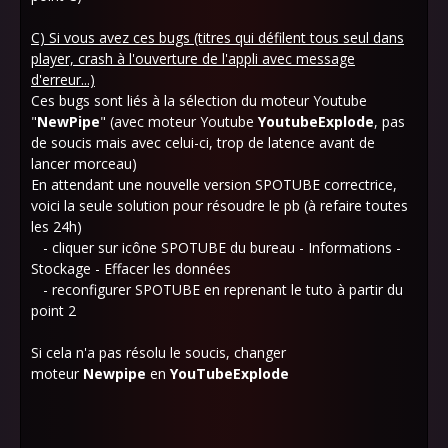
C)
Si vous avez ces bugs (titres qui défilent tous seul dans
player, crash à l'ouverture de l'appli avec message
d'erreur...)
Ces bugs sont liés à la sélection du moteur Youtube
"
NewPipe
" (avec moteur Youtube
YoutubeExplode
, pas
de soucis mais avec celui-ci, trop de latence avant de
lancer morceau)
En attendant une nouvelle version SPOTUBE correctrice,
voici la seule solution pour résoudre le pb (à refaire toutes
les 24h)
- cliquer sur icône SPOTUBE du bureau - Informations -
Stockage - Effacer les données
- reconfigurer SPOTUBE en reprenant le tuto à partir du
point 2
Si cela n'a pas résolu le soucis, changer
moteur
Newpipe
en
YouTubeExplode