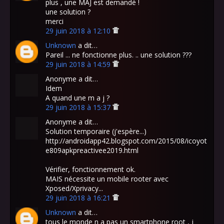
plus , une MAJ est demandé !
une solution ?
merci
29 juin 2018 à 12:10
Unknown
a dit…
Pareil ... ne fonctionne plus. .. une solution ???
29 juin 2018 à 14:59
Anonyme a dit…
Idem
A quand une m a j ?
29 juin 2018 à 15:37
Anonyme a dit…
Solution temporaire (j'espère...)
http://androidapp42.blogspot.com/2015/08/icoyot
e809apkpreactivee2019.html
Vérifier, fonctionnement ok.
MAIS nécessite un mobile rooter avec
Xposed/Xprivacy...
29 juin 2018 à 16:21
Unknown
a dit…
tous le monde n a pas un smartphone root , j