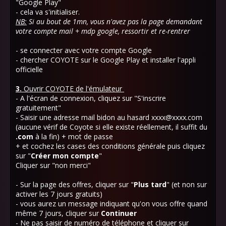
"Google Play"
- cela va s'initialiser.
NB:
Si au bout de 1mn, vous n'avez pas la page demandant
votre compte mail + mdp google, ressortir et re-rentrer
- se connecter avec votre compte Google
- chercher COYOTE sur le Google Play et installer l'appli
officielle
3.
Ouvrir COYOTE de l'émulateur
- A l'écran de connexion, cliquez sur "S'inscrire
gratuitement"
- Saisir une adresse mail bidon au hasard xxxx@xxxx.com
(aucune vérif de Coyote si elle existe réellement, il suffit du
.com
à la fin) + mot de passe
+ et cochez les cases des conditions générale puis cliquez
sur "
Créer mon compte
"
Cliquer sur "non merci"
- Sur la page des offres, cliquer sur "
Plus tard
" (et non sur
activer les 7 jours gratuits)
- vous aurez un message indiquant qu'on vous offre quand
même 7 jours, cliquer sur
Continuer
- Ne pas saisir de numéro de téléphone et cliquer sur