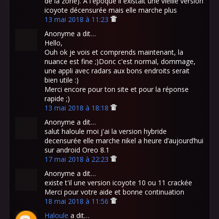
de la zone). A l'époque il existait une vieille version
icoyote décensurée mais elle marche plus
13 mai 2018 à 11:23
Anonyme a dit…
Hello,
Ouh ok je vois et comprends maintenant, la
nuance est fine ;)Donc c'est normal, dommage,
une appli avec radars aux bons endroits serait
bien utile :)
Merci encore pour ton site et pour la réponse
rapide ;)
13 mai 2018 à 18:18
Anonyme a dit…
salut haloule moi j'ai la version hybride
decensurée elle marche nikel a heure d’aujourd’hui
sur android Oreo 8.1
17 mai 2018 à 22:23
Anonyme a dit…
existe t'il une version icoyote 10 ou 11 crackée
Merci pour votre aide et bonne continuation
18 mai 2018 à 11:56
Haloule
a dit…