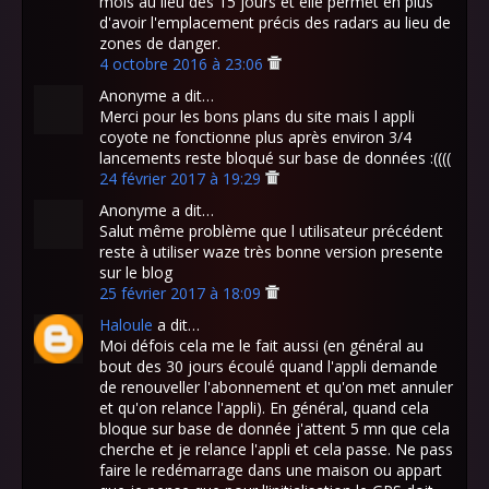
mois au lieu des 15 jours et elle permet en plus
d'avoir l'emplacement précis des radars au lieu de
zones de danger.
4 octobre 2016 à 23:06
Anonyme a dit…
Merci pour les bons plans du site mais l appli
coyote ne fonctionne plus après environ 3/4
lancements reste bloqué sur base de données :((((
24 février 2017 à 19:29
Anonyme a dit…
Salut même problème que l utilisateur précédent
reste à utiliser waze très bonne version presente
sur le blog
25 février 2017 à 18:09
Haloule
a dit…
Moi défois cela me le fait aussi (en général au
bout des 30 jours écoulé quand l'appli demande
de renouveller l'abonnement et qu'on met annuler
et qu'on relance l'appli). En général, quand cela
bloque sur base de donnée j'attent 5 mn que cela
cherche et je relance l'appli et cela passe. Ne pass
faire le redémarrage dans une maison ou appart