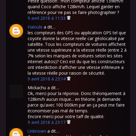
Petite question : mon compteur affiche 139km/h
quand Coco affiche 128km/h. Lequel garder en
référence pour ne pas se faire photographier ?
9 avril 2018 à 11:53
Haloule
a dit…
les compteurs des GPS ou application GPS tel que
coyote donne la vitesse reelle car géolocalisé par
satellite. Tous les compteurs de voitures affichent
une vitesse supérieure a la vitesse réelle (entre 2 à
7% selon les marques de voitures selon les sites
internet autos)? Ceci est du que les constructeurs
ont interdiction d'afficher une vitesse inférieure a
la vitesse réelle pour raison de sécurité.
9 avril 2018 à 23:14
Mickachu a dit…
Ok, merci pour la réponse. Donc théoriquement à
128km/h aucun risque... en théorie. Je demande
parce qu'avec 100 000km par an ça peut me faire
économiser pas mal de temps.
Encore merci pour votre taff de qualité.
9 avril 2018 à 23:17
Unknown
a dit…