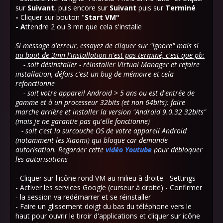
sur
Suivant
, puis encore sur
Suivant
puis sur
Terminé
-
Cliquer sur bouton "
Start VM"
- A
ttendre 2 ou 3 mn que cela s'installe
Si message d'erreur, essayez de cliquer sur "Ignore" mais si
au bout de 3mn l'installation n'est pas terminé, c'est que pb:
- soit désinstaller - réinstaller Virtual Manager et refaire
installation, défois c'est un bug de mémoire et cela
refonctionne
- soit votre appareil Android > 5 ans ou est d'entrée de
gamme et à un processeur 32bits (et non 64bits): faire
marche arrière et installer la version "Android 9.0.32 32bits"
(mais je ne garantie pas qu'elle fonctionne)
- soit c'est la surcouche OS de votre appareil Android
(notamment les Xiaomi) qui bloque car demande
autorisation. Regarder cette
vidéo Youtube
pour débloquer
les autorisations
- Cliquer sur l'icône rond VM au milieu à droite - Settings
- Activer les services Google (curseur à droite) - Confirmer
- la session va redémarrer et se réinstaller
- Faire un glissement doigt du bas du téléphone vers le
haut pour ouvrir le tiroir d'applications et cliquer sur icône