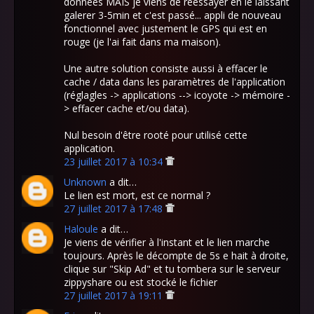
données MAIS je viens de réessayer en le laissant
galerer 3-5min et c'est passé... appli de nouveau
fonctionnel avec justement le GPS qui est en
rouge (je l'ai fait dans ma maison).
Une autre solution consiste aussi à effacer le
cache / data dans les paramètres de l'application
(réglagles -> applications --> icoyote -> mémoire -
> effacer cache et/ou data).
Nul besoin d'être rooté pour utilisé cette
application.
23 juillet 2017 à 10:34
Unknown
a dit…
Le lien est mort, est ce normal ?
27 juillet 2017 à 17:48
Haloule
a dit…
Je viens de vérifier à l'instant et le lien marche
toujours. Après le décompte de 5s e hait à droite,
clique sur "Skip Ad" et tu tombera sur le serveur
zippyshare ou est stocké le fichier
27 juillet 2017 à 19:11