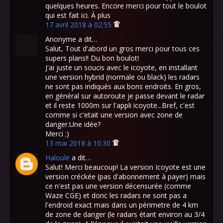
quelques heures. Encore merci pour tout le boulot
qui est fait ici. À plus
17 avril 2018 à 02:55
Anonyme a dit…
Salut, Tout d'abord un gros merci pour tous ces
supers plans!! Du bon boulot!
J'ai juste un soucis avec le icoyote, en installant
une version hybrid (normale ou black) les radars
ne sont pas indiqués aux bons endroits. En gros,
en général sur autoroute je passe devant le radar
et il reste 1000m sur l'appli icoyote...Bref, c'est
comme si c'etait une version avec zone de
danger.Une idée?
Merci ;)
13 mai 2018 à 10:30
Haloule
a dit…
Salut! Merci beaucoup! La version Icoyote est une
version créckée (pas d'abonnement à payer) mais
ce n'est pas une version décensurée (comme
Waze CGE) et donc les radars ne sont pas a
l'endroid exact mais dans un périmetre de 4 km
de zone de danger (le radars étant environ au 3/4