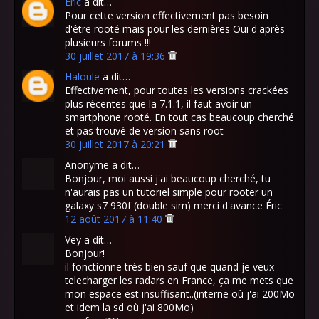
Eric
a dit…
Pour cette version effectivement pas besoin
d'être rooté mais pour les dernières Oui d'après
plusieurs forums !!!
30 juillet 2017 à 19:36
Haloule
a dit…
Effectivement, pour toutes les versions crackées
plus récentes que la 7.1.1, il faut avoir un
smartphone rooté. En tout cas beaucoup cherché
et pas trouvé de version sans root
30 juillet 2017 à 20:21
Anonyme a dit…
Bonjour, moi aussi j'ai beaucoup cherché, tu
n'aurais pas un tutoriel simple pour rooter un
galaxy s7 930f (double sim) merci d'avance Éric
12 août 2017 à 11:40
Vey a dit…
Bonjour!
il fonctionne très bien sauf que quand je veux
telecharger les radars en France, ça me mets que
mon espace est insuffisant..(interne où j'ai 200Mo
et idem la sd où j'ai 800Mo)