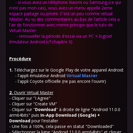
- si vous avez un téléphone Xiaomi ou Samsung (ce qui
n'est pas mon cas), vous avez un menu appelle 2eme
espace partage ou privée. C'est un peu comme virtual
Master. Au vu des commentaires au bas de l'article cela a
l'air de fonctionner avec meme principe que le tuto de
Virtuel Master
- renouveller la période d'essai via un PC + logiciel
émulateur Android (cf chapitre II)
Procédure
1.
Téléchargez sur le Google Play de votre appareil Android:
- l'appli émulateur Android
Virtual Master
- l'appli Coyote officielle (ne pas encore l'ouvrir)
2.
Ouvrir Virtual Master
- Cliquer sur "I Agree"
- Cliquer sur "Create VM"
- Cliquer sur "
Download
" à droite de ligne "Android 11.0.0
arm64bits" puis
In-App
Download (Google) +
Download
pour l'installer
- Une fois à 100%, cela passe en statut "Downloaded"
- Sélectionner la ligne "Android 11.0.0 arm64bits" et cliquer