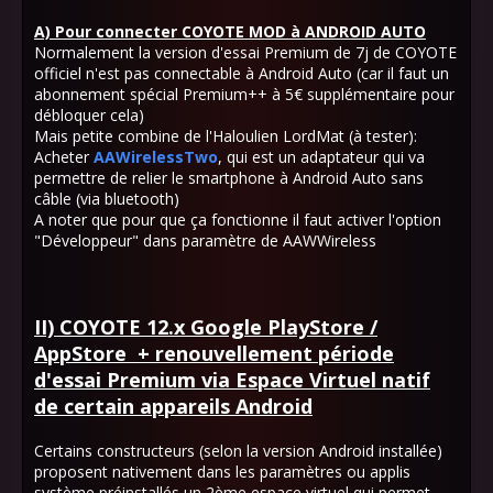
A) Pour connecter COYOTE MOD à ANDROID AUTO
Normalement la version d'essai Premium de 7j de COYOTE
officiel n'est pas connectable à Android Auto (car il faut un
abonnement spécial Premium++ à 5€ supplémentaire pour
débloquer cela)
Mais petite combine de l'Haloulien LordMat (à tester):
Acheter
AAWirelessTwo
, qui est un adaptateur qui va
permettre de relier le smartphone à Android Auto sans
câble (via bluetooth)
A noter que pour que ça fonctionne il faut activer l'option
"Développeur" dans paramètre de AAWWireless
II) COYOTE 12.x Google PlayStore /
AppStore + renouvellement période
d'essai Premium via Espace Virtuel natif
de certain appareils Android
Certains constructeurs (selon la version Android installée)
proposent nativement dans les paramètres ou applis
système préinstallés un 2ème espace virtuel qui permet