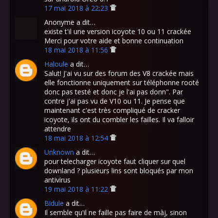
17 mai 2018 à 22:23
Anonyme a dit…
existe t'il une version icoyote 10 ou 11 crackée
Merci pour votre aide et bonne continuation
18 mai 2018 à 11:56
Haloule
a dit…
Salut! J'ai vu sur des forum des V8 crackée mais
elle fonctionne uniquement sur téléphonne rooté
donc pas testé et donc je l'ai pas donn". Par
contre j'ai pas vu de V10 ou 11. Je pense que
maintenant c'est très compliqué de cracker
icoyote, ils ont du combler les failles. Il va falloir
attendre
18 mai 2018 à 12:54
Unknown
a dit…
pour telecharger icoyote faut cliquer sur quel
downland ? plusieurs lins sont bloqués par mon
antivirus
19 mai 2018 à 11:22
Bidule
a dit…
Il semble qu'il ne faille pas faire de màj, sinon