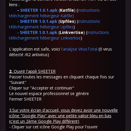
liens :
-
SHEETER 1.0.1.apk
(
Katfile
) (
instructions
téléchargement hébergeur Katfile)
-
SHEETER 1.0.1.apk
(
Upfiles
) (
instructions
téléchargement hébergeur Upfiles
)
-
SHEETER 1.0.1.apk
(
Linkvertise
) (
instructions
téléchargement hébergeur Linkvertise
)
L'application est safe, voici
l'analyse VirusTotal
(0 virus
détecté /62 antivirus)
2.
Ouvrir l'appli SHEETER
Passer toutes les messages en cliquant chaque fois sur
"Suivant"
Cliquer sur "Accepter et continuer"
Le nouvel espace professionnel se génère
Fermer SHEETER
3.Sur votre écran d'accueil, vous devez avoir une nouvelle
icône "Google Play" avec une petite valise bleu en bas
(c'est un 2ème Google Play différent)
- Cliquer sur cet icône Google Play pour l'ouvrir