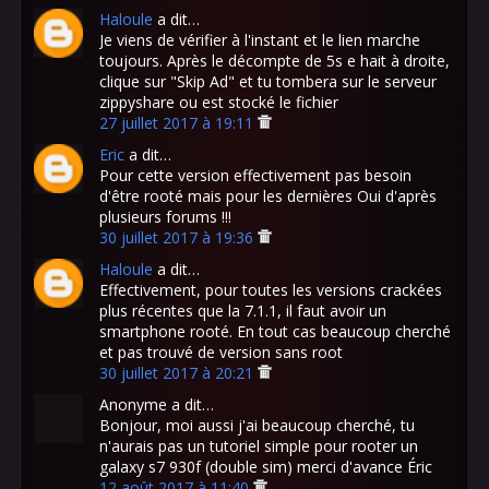
Haloule
a dit…
Je viens de vérifier à l'instant et le lien marche
toujours. Après le décompte de 5s e hait à droite,
clique sur "Skip Ad" et tu tombera sur le serveur
zippyshare ou est stocké le fichier
27 juillet 2017 à 19:11
Eric
a dit…
Pour cette version effectivement pas besoin
d'être rooté mais pour les dernières Oui d'après
plusieurs forums !!!
30 juillet 2017 à 19:36
Haloule
a dit…
Effectivement, pour toutes les versions crackées
plus récentes que la 7.1.1, il faut avoir un
smartphone rooté. En tout cas beaucoup cherché
et pas trouvé de version sans root
30 juillet 2017 à 20:21
Anonyme a dit…
Bonjour, moi aussi j'ai beaucoup cherché, tu
n'aurais pas un tutoriel simple pour rooter un
galaxy s7 930f (double sim) merci d'avance Éric
12 août 2017 à 11:40