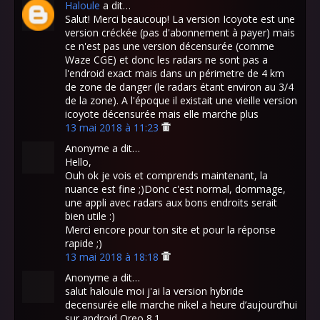
Haloule
a dit…
Salut! Merci beaucoup! La version Icoyote est une
version créckée (pas d'abonnement à payer) mais
ce n'est pas une version décensurée (comme
Waze CGE) et donc les radars ne sont pas a
l'endroid exact mais dans un périmetre de 4 km
de zone de danger (le radars étant environ au 3/4
de la zone). A l'époque il existait une vieille version
icoyote décensurée mais elle marche plus
13 mai 2018 à 11:23
Anonyme a dit…
Hello,
Ouh ok je vois et comprends maintenant, la
nuance est fine ;)Donc c'est normal, dommage,
une appli avec radars aux bons endroits serait
bien utile :)
Merci encore pour ton site et pour la réponse
rapide ;)
13 mai 2018 à 18:18
Anonyme a dit…
salut haloule moi j'ai la version hybride
decensurée elle marche nikel a heure d’aujourd’hui
sur android Oreo 8.1