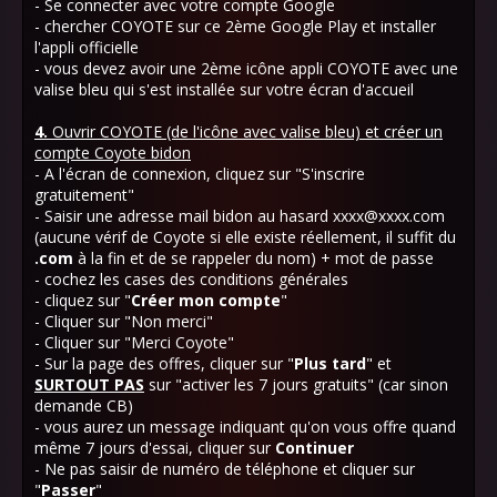
- Se connecter avec votre compte Google
- chercher COYOTE sur ce 2ème Google Play et installer
l'appli officielle
- vous devez avoir une 2ème icône appli COYOTE avec une
valise bleu qui s'est installée sur votre écran d'accueil
4.
Ouvrir COYOTE (de l'icône avec valise bleu) et créer un
compte Coyote bidon
- A l'écran de connexion, cliquez sur "S'inscrire
gratuitement"
- Saisir une adresse mail bidon au hasard xxxx@xxxx.com
(aucune vérif de Coyote si elle existe réellement, il suffit du
.com
à la fin et de se rappeler du nom) + mot de passe
- cochez les cases des conditions générales
- cliquez sur "
Créer mon compte
"
- Cliquer sur "Non merci"
- Cliquer sur "Merci Coyote"
- Sur la page des offres, cliquer sur "
Plus tard
" et
SURTOUT
PAS
sur "activer les 7 jours gratuits" (car sinon
demande CB)
- vous aurez un message indiquant qu'on vous offre quand
même 7 jours d'essai, cliquer sur
Continuer
- Ne pas saisir de numéro de téléphone et cliquer sur
"
Passer
"