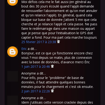
Moi défois cela me le fait aussi (en général au
bout des 30 jours écoulé quand l'appli demande
de renouveller l'abonnement et qu'on met annuler
et qu'on relance l'appli). En général, quand cela
bloque sur base de donnée j'attent 5 mn que cela
cherche et je relance l'appli et cela passe. Ne pass
faire le redémarrage dans une maison ou appart
que je pense que pour l'initialisation le GPS doit
capter a fond. Pour ma part cela marche toujours
25 février 2017 à 23:38
Eric
a dit…
Bonjour, est ce que ça fonctionne encore chez
vous ? moi depuis se matin, plus de connexion
avec la base de données, d'avance merci Éric
1 juin 2017 à 20:46
Anonyme a dit…
Pour info, pour le "problème" de base de
données, il faut attendre quelques bonnes
minutes pour le chargement et c'est ok ensuite.
2 juin 2017 à 22:26
Anonyme a dit…
Idem j'utilisais cette version crackée depuis des