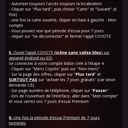
- Autoriser toujours l'accès toujours la localisation
- Cliquer sur "Plus tard", puis choisir "Carte" et "Suivant" (6
fois)
- une fois la carte ouverte, cliquer en haut à gauche - Mon
compte
- Vous pouvez voir que période d'essai pour 7 jours
- cliquer sur "Se déconnecter" et fermer l'appli COYOTE
5.
Ouvrir l'appli COYOTE
(icône sans valise bleu
) sur
appareil Android ou iOS
Se connecter à votre compte bidon créé à l'étape 4
- Cliquer sur "Merci Coyote" puis sur "Non merci"
- Sur la page des offres, cliquer sur "
Plus
tard
" et
SURTOUT
PAS
sur "activer les 7 jours gratuits" (car sinon
demande CB)
- Sur page numéro de téléphone, cliquer sur "
Passer
"
- lors de l'ouverture de l'interface, aller dans "Mon compte"
et vous verrez vos 7 jours d'essai Premium
6.
Une fois la période d'essai Premium de 7 jours
terminée: