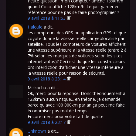
Petite question : mon compteur affiche 139km/h
quand Coco affiche 128km/h. Lequel garder en
référence pour ne pas se faire photographier ?
9 avril 2018 à 11:53
Haloule
a dit…
les compteurs des GPS ou application GPS tel que
coyote donne la vitesse reelle car géolocalisé par
satellite. Tous les compteurs de voitures affichent
une vitesse supérieure a la vitesse réelle (entre 2 à
7% selon les marques de voitures selon les sites
internet autos)? Ceci est du que les constructeurs
ont interdiction d'afficher une vitesse inférieure a
la vitesse réelle pour raison de sécurité.
9 avril 2018 à 23:14
Mickachu a dit…
Ok, merci pour la réponse. Donc théoriquement à
128km/h aucun risque... en théorie. Je demande
parce qu'avec 100 000km par an ça peut me faire
économiser pas mal de temps.
Encore merci pour votre taff de qualité.
9 avril 2018 à 23:17
Unknown
a dit…