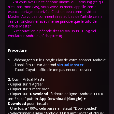
- si vous avez un téléphone Xiaomi ou Samsung (ce qui
n'est pas mon cas), vous avez un menu appelle 2eme
espace partage ou privée. C'est un peu comme virtual
Master. Au vu des commentaires au bas de l'article cela a
l'air de fonctionner avec meme principe que le tuto de
Virtuel Master
- renouveller la période d'essai via un PC + logiciel
émulateur Android (cf chapitre II)
Procédure
1.
Téléchargez sur le Google Play de votre appareil Android:
- l'appli émulateur Android
Virtual Master
- l'appli Coyote officielle (ne pas encore l'ouvrir)
2.
Ouvrir Virtual Master
- Cliquer sur "I Agree"
- Cliquer sur "Create VM"
- Cliquer sur "
Download
" à droite de ligne "Android 11.0.0
arm64bits" puis
In-App
Download (Google) +
Download
pour l'installer
- Une fois à 100%, cela passe en statut "Downloaded"
- Sélectionner la ligne "Android 11.0.0 arm64bits" et cliquer