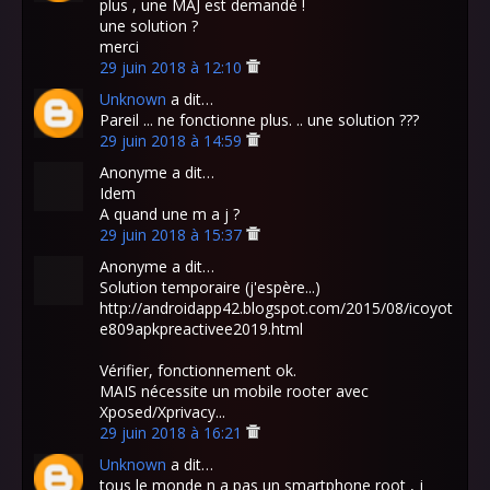
plus , une MAJ est demandé !
une solution ?
merci
29 juin 2018 à 12:10
Unknown
a dit…
Pareil ... ne fonctionne plus. .. une solution ???
29 juin 2018 à 14:59
Anonyme a dit…
Idem
A quand une m a j ?
29 juin 2018 à 15:37
Anonyme a dit…
Solution temporaire (j'espère...)
http://androidapp42.blogspot.com/2015/08/icoyot
e809apkpreactivee2019.html
Vérifier, fonctionnement ok.
MAIS nécessite un mobile rooter avec
Xposed/Xprivacy...
29 juin 2018 à 16:21
Unknown
a dit…
tous le monde n a pas un smartphone root , j