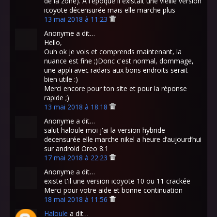
de la zone). A l'époque il existait une vieille version
icoyote décensurée mais elle marche plus
13 mai 2018 à 11:23
Anonyme a dit…
Hello,
Ouh ok je vois et comprends maintenant, la
nuance est fine ;)Donc c'est normal, dommage,
une appli avec radars aux bons endroits serait
bien utile :)
Merci encore pour ton site et pour la réponse
rapide ;)
13 mai 2018 à 18:18
Anonyme a dit…
salut haloule moi j'ai la version hybride
decensurée elle marche nikel a heure d’aujourd’hui
sur android Oreo 8.1
17 mai 2018 à 22:23
Anonyme a dit…
existe t'il une version icoyote 10 ou 11 crackée
Merci pour votre aide et bonne continuation
18 mai 2018 à 11:56
Haloule
a dit…