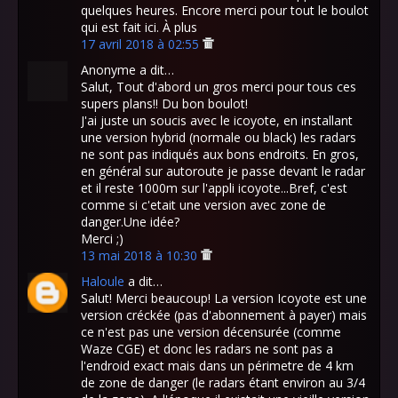
quelques heures. Encore merci pour tout le boulot
qui est fait ici. À plus
17 avril 2018 à 02:55
Anonyme a dit…
Salut, Tout d'abord un gros merci pour tous ces
supers plans!! Du bon boulot!
J'ai juste un soucis avec le icoyote, en installant
une version hybrid (normale ou black) les radars
ne sont pas indiqués aux bons endroits. En gros,
en général sur autoroute je passe devant le radar
et il reste 1000m sur l'appli icoyote...Bref, c'est
comme si c'etait une version avec zone de
danger.Une idée?
Merci ;)
13 mai 2018 à 10:30
Haloule
a dit…
Salut! Merci beaucoup! La version Icoyote est une
version créckée (pas d'abonnement à payer) mais
ce n'est pas une version décensurée (comme
Waze CGE) et donc les radars ne sont pas a
l'endroid exact mais dans un périmetre de 4 km
de zone de danger (le radars étant environ au 3/4