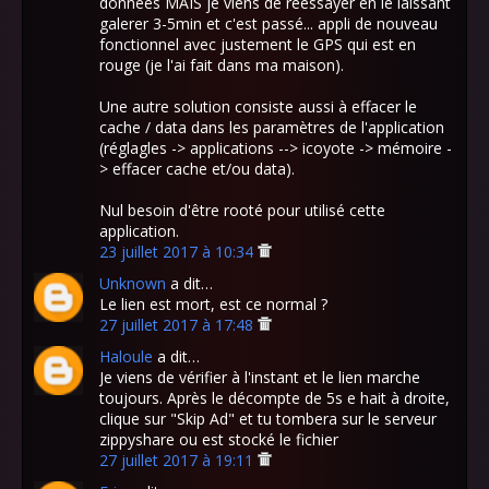
données MAIS je viens de réessayer en le laissant
galerer 3-5min et c'est passé... appli de nouveau
fonctionnel avec justement le GPS qui est en
rouge (je l'ai fait dans ma maison).
Une autre solution consiste aussi à effacer le
cache / data dans les paramètres de l'application
(réglagles -> applications --> icoyote -> mémoire -
> effacer cache et/ou data).
Nul besoin d'être rooté pour utilisé cette
application.
23 juillet 2017 à 10:34
Unknown
a dit…
Le lien est mort, est ce normal ?
27 juillet 2017 à 17:48
Haloule
a dit…
Je viens de vérifier à l'instant et le lien marche
toujours. Après le décompte de 5s e hait à droite,
clique sur "Skip Ad" et tu tombera sur le serveur
zippyshare ou est stocké le fichier
27 juillet 2017 à 19:11