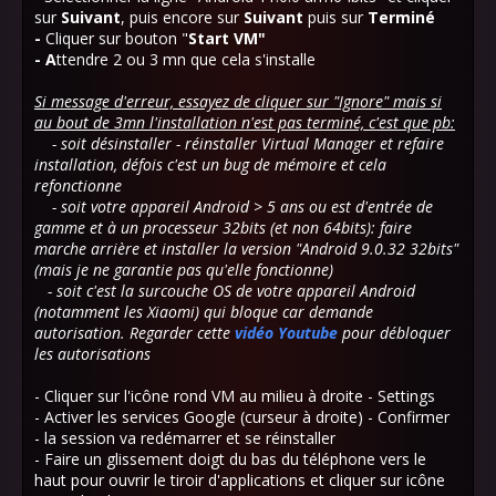
sur
Suivant
, puis encore sur
Suivant
puis sur
Terminé
-
Cliquer sur bouton "
Start VM"
- A
ttendre 2 ou 3 mn que cela s'installe
Si message d'erreur, essayez de cliquer sur "Ignore" mais si
au bout de 3mn l'installation n'est pas terminé, c'est que pb:
- soit désinstaller - réinstaller Virtual Manager et refaire
installation, défois c'est un bug de mémoire et cela
refonctionne
- soit votre appareil Android > 5 ans ou est d'entrée de
gamme et à un processeur 32bits (et non 64bits): faire
marche arrière et installer la version "Android 9.0.32 32bits"
(mais je ne garantie pas qu'elle fonctionne)
- soit c'est la surcouche OS de votre appareil Android
(notamment les Xiaomi) qui bloque car demande
autorisation. Regarder cette
vidéo Youtube
pour débloquer
les autorisations
- Cliquer sur l'icône rond VM au milieu à droite - Settings
- Activer les services Google (curseur à droite) - Confirmer
- la session va redémarrer et se réinstaller
- Faire un glissement doigt du bas du téléphone vers le
haut pour ouvrir le tiroir d'applications et cliquer sur icône