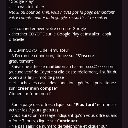
"Google Play"
- cela va s'initialiser.
NB:
Si au bout de 1mn, vous n'avez pas la page demandant
votre compte mail + mdp google, ressortir et re-rentrer
- se connecter avec votre compte Google
- chercher COYOTE sur le Google Play et installer l'appli
officielle
3.
Ouvrir COYOTE de l'émulateur
- A l'écran de connexion, cliquez sur "S'inscrire
gratuitement"
- Saisir une adresse mail bidon au hasard xxxx@xxxx.com
(aucune vérif de Coyote si elle existe réellement, il suffit du
.com
à la fin) + mot de passe
+ et cochez les cases des conditions générale puis cliquez
sur "
Créer mon compte
"
Cliquer sur "non merci"
- Sur la page des offres, cliquer sur "
Plus tard
" (et non sur
activer les 7 jours gratuits)
- vous aurez un message indiquant qu'on vous offre quand
même 7 jours, cliquer sur
Continuer
- Ne pas saisir de numéro de téléphone et cliquer sur