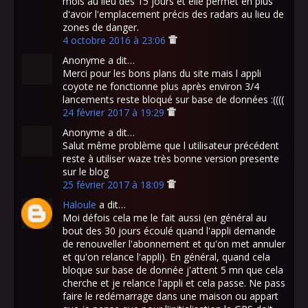
mois au lieu des 15 jours et elle permet en plus
d'avoir l'emplacement précis des radars au lieu de
zones de danger.
4 octobre 2016 à 23:06
Anonyme a dit…
Merci pour les bons plans du site mais l appli
coyote ne fonctionne plus après environ 3/4
lancements reste bloqué sur base de données :((((
24 février 2017 à 19:29
Anonyme a dit…
Salut même problème que l utilisateur précédent
reste à utiliser waze très bonne version presente
sur le blog
25 février 2017 à 18:09
Haloule
a dit…
Moi défois cela me le fait aussi (en général au
bout des 30 jours écoulé quand l'appli demande
de renouveller l'abonnement et qu'on met annuler
et qu'on relance l'appli). En général, quand cela
bloque sur base de donnée j'attent 5 mn que cela
cherche et je relance l'appli et cela passe. Ne pass
faire le redémarrage dans une maison ou appart