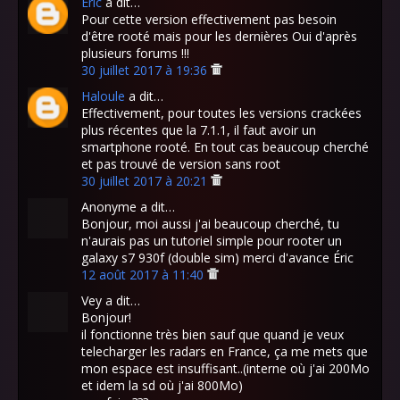
Eric
a dit…
Pour cette version effectivement pas besoin
d'être rooté mais pour les dernières Oui d'après
plusieurs forums !!!
30 juillet 2017 à 19:36
Haloule
a dit…
Effectivement, pour toutes les versions crackées
plus récentes que la 7.1.1, il faut avoir un
smartphone rooté. En tout cas beaucoup cherché
et pas trouvé de version sans root
30 juillet 2017 à 20:21
Anonyme a dit…
Bonjour, moi aussi j'ai beaucoup cherché, tu
n'aurais pas un tutoriel simple pour rooter un
galaxy s7 930f (double sim) merci d'avance Éric
12 août 2017 à 11:40
Vey a dit…
Bonjour!
il fonctionne très bien sauf que quand je veux
telecharger les radars en France, ça me mets que
mon espace est insuffisant..(interne où j'ai 200Mo
et idem la sd où j'ai 800Mo)