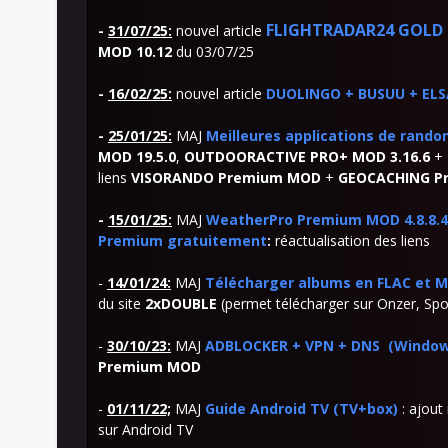
FLIGHTRADAR24
GOLD 
-
31/07/25
:
nouvel article
MOD 10.12
du 03/07/25
-
16/02/25:
nouvel article
DUOLINGO + BUSUU + ELS
-
25/01/25:
MAJ
Meilleures applications de ran
MOD 19.5.0
,
OUTDOORACTIVE PRO+ MOD 3.16.6
+
liens
VISORANDO Premium MOD
+
GEOCACHING P
-
15/01/25:
MAJ
WeatherPro Premium MOD 4.8.8.4: 
Premium gratuitement
:
réactualisation des liens
-
14/01/24:
MAJ
Télécharger albums en FLAC et M
du site
2xDOUBLE
(permet télécharger sur Onzer, Spot
-
30/10/23:
MAJ
ADBLOCKER + VPN + DNS (Windows
Premium MOD
-
01/11/22;
MAJ
Guide Android TV (TV+box)
: ajout
sur Android TV