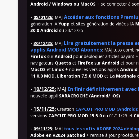
Android / Windows ou MacOS
+ se connecter à son
-
Accéder aux fonctions Premiu
05/01/26
:
MAJ
génération IA
Yupp
et sites génération de vidéos IA
M
30.0 Android
du 23/12/25
-
Lire gratuitement la presse e
30/12/25
:
MAJ
applis Android MOD Abonnés
: MAJ tuto combi
Firefox
sur
Android
pour débloquer articles payant +
navigateurs
Quetta
et
Firefox
sur
Android
et pour n
MacOS
et
Linux
+ nouvelles versions applis
Android
11.0.0 MOD, Liberation 7.5.0 MOD
et
La Matinale 
-
10/12/25:
MAJ
En finir définitivement avec
nouvelle appli
SARACROCHE
(Android/ iOS)
-
15
/11/25:
Création
CAPCUT PRO MOD (Android): 
versions
CAPCUT PRO MOD 15.5.0
du 01/11/25 et
CA
-
09/11/25:
MAJ
tous les softs ADOBE 2024 déblo
Adobe en v2024 patched
+ remise à jour procédure