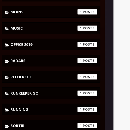
MOINS
1
MUSIC
1
OFFICE 2019
1
RADARS
1
RECHERCHE
1
RUNKEEPER GO
1
RUNNING
1
SORTIR
1