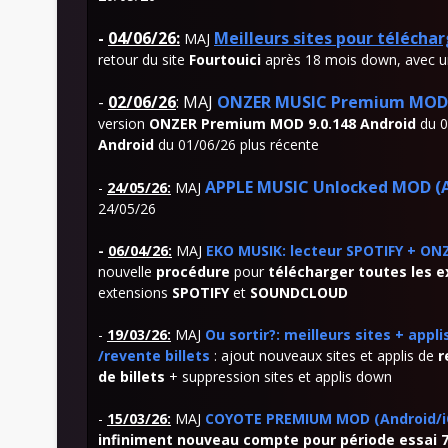
-
04/06/26:
Meilleurs sites pour télécha
MAJ
retour du site
Fourtouici
après 18 mois down, avec 
-
02/06/26
: MAJ
ONZER MUSIC Premium MOD (
version
ONZER Premium MOD 9.0.148 Android
du 0
Android
du 01/06/26 plus récente
APPLE MUSIC Unlocked MOD (A
-
24/05
/26:
MAJ
24/05/26
-
06
/04/26:
MAJ
EKO MUSIK: lecteur SPOTIFY + ON
nouvelle
procédure
pour
télécharger toutes les 
extensions
SPOTIFY
et
SOUNDCLOUD
-
19/03/26:
MAJ
Ou sortir?: meilleurs sites + app
/revente billets
: ajout nouveaux sites et applis de
r
de billets
+ suppression sites et applis down
-
15
/03/26:
MAJ
COYOTE PREMIUM MOD (Android/iO
infiniment nouveau compte pour période essai 7 