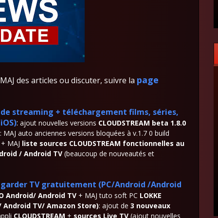
page
AJ des articles ou discuter, suivre la
is de streaming + téléchargement
films, séries,
/iOS)
:
ajout nouvelles versions
CLOUDSTREAM beta 1.8.0
 MAJ auto anciennes versions bloquées à v.1.7 0 build
 + MAJ
liste sources CLOUDSTREAM fonctionnelles au
roid / Android TV
(beaucoup de nouveautés et
 regarder TV gratuitement
(PC/Android /Android
O Android/ Android TV
+ MAJ tuto soft PC
LOKKE
/ Android TV/ Amazon Store)
: ajout de
3 nouveaux
appli
CLOUDSTREAM
+
sources Live TV
(ajout nouvelles