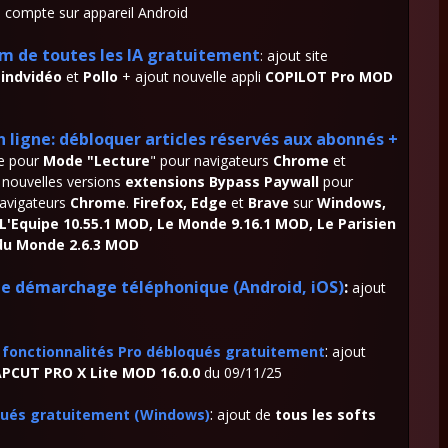
 compte sur appareil Android
m de toutes les IA gratuitement
: ajout site
indvidéo
et
Pollo
+ ajout nouvelle appli
COPILOT Pro MOD
n ligne: débloquer articles réservés aux abonnés +
ne pour
Mode "Lecture
" pour navigateurs
Chrome
et
 nouvelles versions
extensions Bypass Paywall
pour
avigateurs
Chrome
.
Firefox, Edge
et
Brave
sur
Windows,
L'Equipe 10.55.1 MOD, Le Monde 9.16.1 MOD, Le Parisien
du Monde 2.6.3 MOD
 le démarchage téléphonique (Android, iOS)
:
ajout
:
fonctionnalités Pro débloqués gratuitement
ajout
PCUT PRO X Lite MOD 16.0.0
du 09/11/25
:
qués gratuitement (Windows)
ajout de
tous les softs