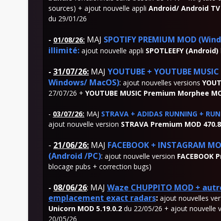
sources) + ajout nouvelle appli
Android/ Android T
du 29/01/26
MAJ
SPOTIFY PREMIUM MOD
(Wind
-
01/08/26
:
illimité:
ajout nouvelle appli
SPOTLEEFY
(Android)
-
31/07/26
:
MAJ
YOUTUBE + YOUTUBE MUSIC P
Windows/ MacOS)
:
ajout nouvelles versions
YOUT
27/07/26 +
YOUTUBE MUSIC Premium Morphee MOD
-
03/07/26:
MAJ
STRAVA + ADIDAS RUNNING + RUNK
ajout nouvelle version
STRAVA Premium MOD 470.8
-
21
/06/26:
MAJ
FACEBOOK + INSTAGRAM MOD 
(Android /PC)
:
ajout nouvelle version
FACEBOOK Pr
blocage pubs + correction bugs)
08/06/26
:
MAJ
Waze CHUPPITO MOD + autre
-
emplacement exact radars
:
ajout nouvelles ve
Unicorn MOD 5.19.0.2
du 22/05/26 + ajout nouvelle 
20/05/26