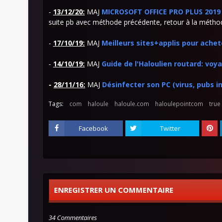
-
13/12/20:
MAJ
MICROSOFT OFFICE PRO PLUS 2019 (
suite pb avec méthode précédente, retour à la méthod
-
17/10/19:
MAJ
Meilleurs sites+applis pour ache
-
14/10/19:
MAJ
Guide de l'Haloulien routard: voy
-
28/11/16:
MAJ
Désinfecter son PC (virus, pubs 
Tags:
com
haloule
haloule.com
haloulepointcom
true
Facebook
Twitter
ENREGISTRER UN COMMENTAIRE
34 Commentaires