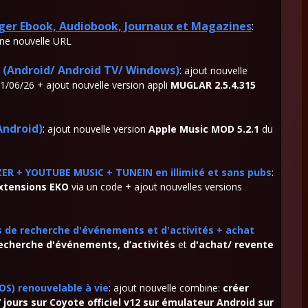
rger Ebook, Audiobook, Journaux et Magazines
:
une nouvelle URL
Android/ Android TV/ Windows)
:
ajout nouvelle
1/06/26 + ajout nouvelle version appli
MUGLAR 2.5.4.315
ndroid)
:
ajout nouvelle version
Apple Music MOD 5.2.1
du
ZER + YOUTUBE MUSIC + TUNEIN en illimité et sans pubs
:
extensions EKO
via un code + ajout nouvelles versions
lis de recherche d'événements et d'activités + achat
echerche d'événements, d’activités
et
d'achat/ revente
S) renouvelable à vie
: ajout nouvelle combine:
créer
jours sur Coyote officiel v12 sur émulateur Android sur