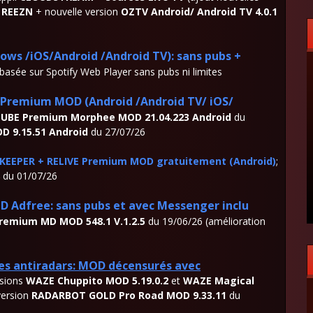
V REEZN
+ nouvelle version
OZTV Android/ Android TV
4.0.1
ows /iOS/Android /Android TV): sans pubs +
basée sur Spotify Web Player sans pubs ni limites
remium MOD (Android /Android TV/ iOS/
UBE Premium Morphee MOD 21.04.223 Android
du
 9.15.51 Android
du 27/07/26
EEPER + RELIVE Premium MOD gratuitement (Android)
;
du 01/07/26
Adfree: sans pubs et avec Messenger inclu
emium MD MOD 548.1 V.1.2.5
du 19/06/26 (amélioration
s antiradars: MOD décensurés avec
rsions
WAZE Chuppito MOD 5.19.0.2
et
WAZE Magical
version
RADARBOT GOLD Pro Road MOD 9.33.11
du