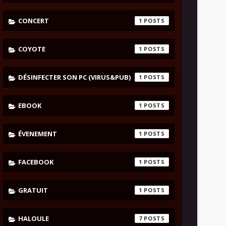
CONCERT
1
COYOTE
1
DÉSINFECTER SON PC (VIRUS&PUB)
1
EBOOK
1
ÉVENEMENT
1
FACEBOOK
1
GRATUIT
1
HALOULE
7