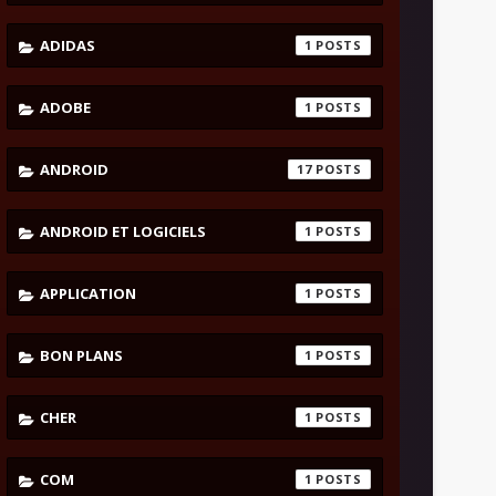
ADIDAS
1
ADOBE
1
ANDROID
17
ANDROID ET LOGICIELS
1
APPLICATION
1
BON PLANS
1
CHER
1
COM
1