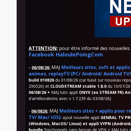
ATTENTION;
pour être informé des nouvelles M
Facebook HaloulePoingCom
MAJ
Meilleurs sites, soft et appl
-
06/08/26:
animes, replayTV (PC/ Android/ Android TV
build 010826
du 01/08/26 (car basé sur nouveau repo:
290526) et
CLOUDSTREAM stable 1.8.0
du 10/07/26
06/08/26 +
MAJ tuto appli
ONYX (ex STREAM FR) And
d'améliorations avec v 1.7.239 du 03/08/26)
MAJ
Meilleurs sites + applis pour
-
06/0826:
TV/ Mac/ iOS)
:
ajout nouvelle appli
GENRAL TV PR
(Windows, MacOS/ Linux) et appli VYPN (Android
bundle
fonctionnels sans besoin de VPN + MAJ tuto 