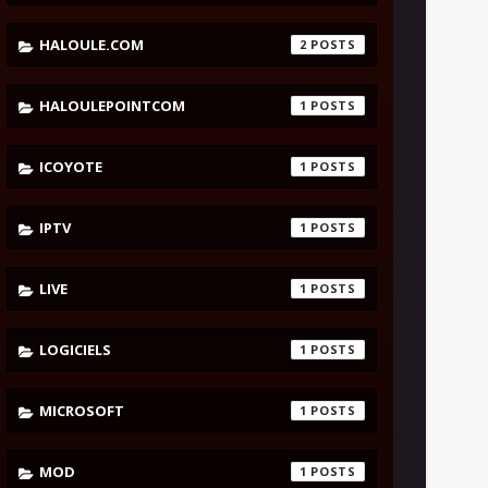
HALOULE.COM
2
HALOULEPOINTCOM
1
ICOYOTE
1
IPTV
1
LIVE
1
LOGICIELS
1
MICROSOFT
1
MOD
1