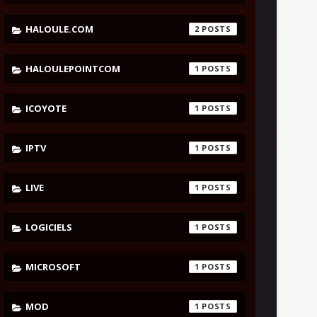
HALOULE.COM
2
HALOULEPOINTCOM
1
ICOYOTE
1
IPTV
1
LIVE
1
LOGICIELS
1
MICROSOFT
1
MOD
1