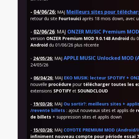
-
04/06/26:
Meilleurs sites pour télécha
MAJ
retour du site
Fourtouici
après 18 mois down, avec 
-
02/06/26
: MAJ
ONZER MUSIC Premium MOD (
version
ONZER Premium MOD 9.0.148 Android
du 0
Android
du 01/06/26 plus récente
APPLE MUSIC Unlocked MOD (A
-
24/05
/26:
MAJ
24/05/26
-
06
/04/26:
MAJ
EKO MUSIK: lecteur SPOTIFY + ON
nouvelle
procédure
pour
télécharger toutes les 
extensions
SPOTIFY
et
SOUNDCLOUD
-
19/03/26:
MAJ
Ou sortir?: meilleurs sites + app
/revente billets
: ajout nouveaux sites et applis de
r
de billets
+ suppression sites et applis down
-
15
/03/26:
MAJ
COYOTE PREMIUM MOD (Android/iO
infiniment nouveau compte pour période essai 7 