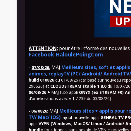
ATTENTION;
pour être informé des nouvelles M
Facebook HaloulePoingCom
MAJ
Meilleurs sites, soft et appl
-
07/08/26:
animes, replayTV (PC/ Android/ Android TV
build 010826
du 01/08/26 (car basé sur nouveau repo:
290526) et
CLOUDSTREAM stable 1.8.0
du 10/07/26
06/08/26 +
MAJ tuto appli
ONYX (ex STREAM FR) And
d'améliorations avec v 1.7.239 du 03/08/26)
MAJ
Meilleurs sites + applis pour
-
06/0826:
TV/ Mac/ iOS)
:
ajout nouvelle appli
GENRAL TV PR
appli
VYPN (Windows, MacOS/ Linux / Android/ An
bundle
fonctionnels sans besoin de VPN + nouvelles 