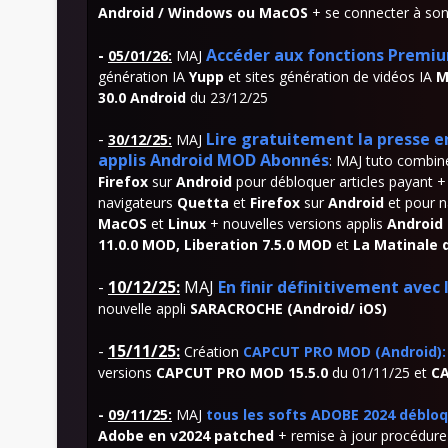
Android / Windows ou MacOS
+ se connecter à son
-
Accéder aux fonctions Premiu
05/01/26
:
MAJ
génération IA
Yupp
et sites génération de vidéos IA
M
30.0 Android
du 23/12/25
-
Lire gratuitement la presse e
30/12/25
:
MAJ
applis Android MOD Abonnés
: MAJ tuto combi
Firefox
sur
Android
pour débloquer articles payant +
navigateurs
Quetta
et
Firefox
sur
Android
et pour n
MacOS
et
Linux
+ nouvelles versions applis
Android
11.0.0 MOD, Liberation 7.5.0 MOD
et
La Matinale 
-
10/12/25:
MAJ
En finir définitivement avec
nouvelle appli
SARACROCHE
(Android/ iOS)
-
15
/11/25:
Création
CAPCUT PRO MOD (Android): 
versions
CAPCUT PRO MOD 15.5.0
du 01/11/25 et
CA
-
09/11/25:
MAJ
tous les softs ADOBE 2024 déblo
Adobe en v2024 patched
+ remise à jour procédure