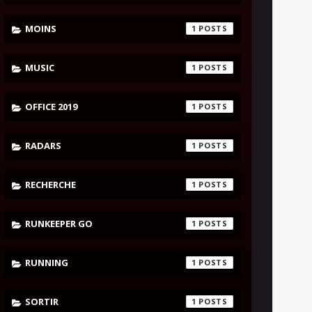
MOINS
1
MUSIC
1
OFFICE 2019
1
RADARS
1
RECHERCHE
1
RUNKEEPER GO
1
RUNNING
1
SORTIR
1