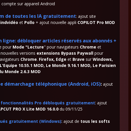
 compte sur appareil Android
m de toutes les IA gratuitement
: ajout site
indvidéo
et
Pollo
+ ajout nouvelle appli
COPILOT Pro MOD
n ligne: débloquer articles réservés aux abonnés +
ne pour
Mode "Lecture
" pour navigateurs
Chrome
et
 nouvelles versions
extensions Bypass Paywall
pour
avigateurs
Chrome
.
Firefox, Edge
et
Brave
sur
Windows,
L'Equipe 10.55.1 MOD, Le Monde 9.16.1 MOD, Le Parisien
du Monde 2.6.3 MOD
 le démarchage téléphonique (Android, iOS)
:
ajout
:
fonctionnalités Pro débloqués gratuitement
ajout
PCUT PRO X Lite MOD 16.0.0
du 09/11/25
:
qués gratuitement (Windows)
ajout de
tous les softs