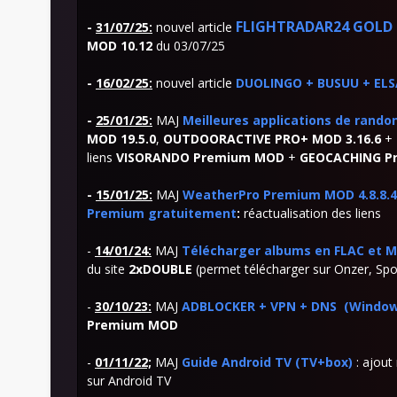
FLIGHTRADAR24
GOLD 
-
31/07/25
:
nouvel article
MOD 10.12
du 03/07/25
-
16/02/25:
nouvel article
DUOLINGO + BUSUU + ELS
-
25/01/25:
MAJ
Meilleures applications de ran
MOD 19.5.0
,
OUTDOORACTIVE PRO+ MOD 3.16.6
+
liens
VISORANDO Premium MOD
+
GEOCACHING P
-
15/01/25:
MAJ
WeatherPro Premium MOD 4.8.8.4: 
Premium gratuitement
:
réactualisation des liens
-
14/01/24:
MAJ
Télécharger albums en FLAC et M
du site
2xDOUBLE
(permet télécharger sur Onzer, Spot
-
30/10/23:
MAJ
ADBLOCKER + VPN + DNS (Windows
Premium MOD
-
01/11/22;
MAJ
Guide Android TV (TV+box)
: ajout
sur Android TV