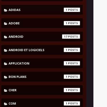
ADIDAS
1
ADOBE
1
ANDROID
17
ANDROID ET LOGICIELS
1
APPLICATION
1
BON PLANS
1
CHER
1
COM
1