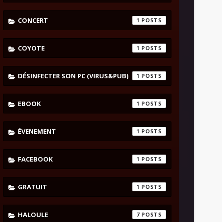
CONCERT
1
COYOTE
1
DÉSINFECTER SON PC (VIRUS&PUB)
1
EBOOK
1
ÉVENEMENT
1
FACEBOOK
1
GRATUIT
1
HALOULE
7