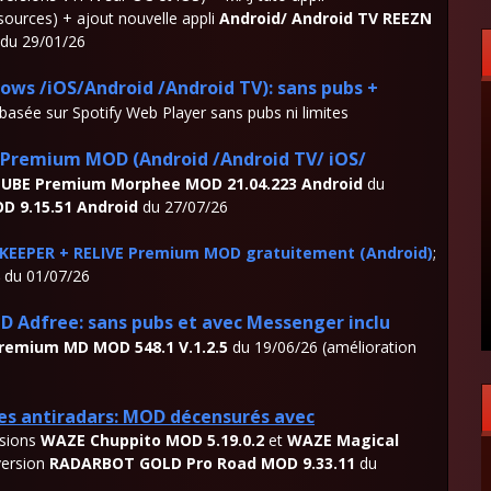
sources) + ajout nouvelle appli
Android/ Android TV REEZN
du 29/01/26
ows /iOS/Android /Android TV): sans pubs +
basée sur Spotify Web Player sans pubs ni limites
remium MOD (Android /Android TV/ iOS/
UBE Premium Morphee MOD 21.04.223 Android
du
 9.15.51 Android
du 27/07/26
EEPER + RELIVE Premium MOD gratuitement (Android)
;
du 01/07/26
Adfree: sans pubs et avec Messenger inclu
emium MD MOD 548.1 V.1.2.5
du 19/06/26 (amélioration
s antiradars: MOD décensurés avec
rsions
WAZE Chuppito MOD 5.19.0.2
et
WAZE Magical
version
RADARBOT GOLD Pro Road MOD 9.33.11
du