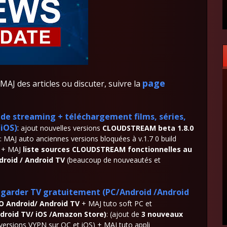
page
AJ des articles ou discuter, suivre la
is de streaming + téléchargement
films, séries,
/iOS)
:
ajout nouvelles versions
CLOUDSTREAM beta 1.8.0
 MAJ auto anciennes versions bloquées à v.1.7 0 build
 + MAJ
liste sources CLOUDSTREAM fonctionnelles au
roid / Android TV
(beaucoup de nouveautés et
 regarder TV gratuitement
(PC/Android /Android
O Android/ Android TV
+ MAJ tuto soft PC et
droid TV/ iOS /Amazon Store)
: (ajout de
3 nouveaux
versions VYPN sur OC et iOS) + MAJ tuto appli