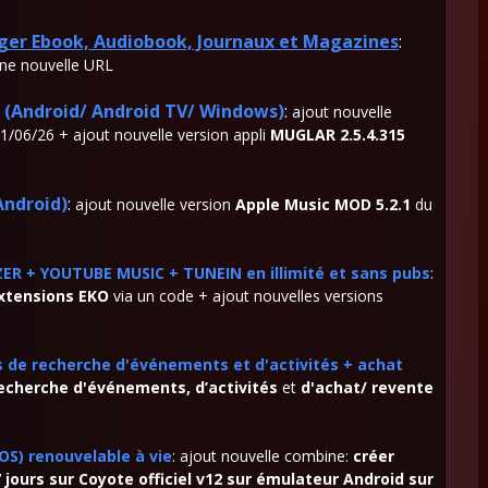
rger Ebook, Audiobook, Journaux et Magazines
:
une nouvelle URL
Android/ Android TV/ Windows)
:
ajout nouvelle
1/06/26 + ajout nouvelle version appli
MUGLAR 2.5.4.315
ndroid)
:
ajout nouvelle version
Apple Music MOD 5.2.1
du
ZER + YOUTUBE MUSIC + TUNEIN en illimité et sans pubs
:
extensions EKO
via un code + ajout nouvelles versions
lis de recherche d'événements et d'activités + achat
echerche d'événements, d’activités
et
d'achat/ revente
S) renouvelable à vie
: ajout nouvelle combine:
créer
jours sur Coyote officiel v12 sur émulateur Android sur