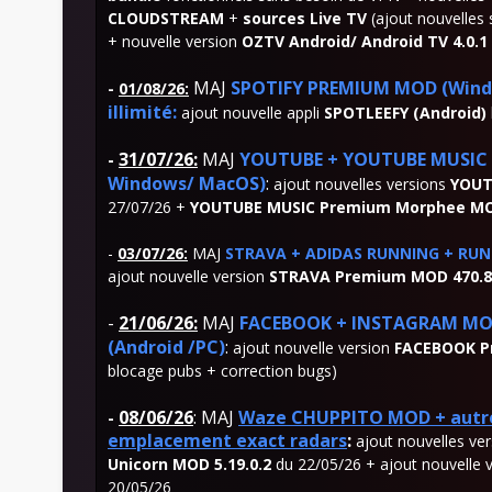
CLOUDSTREAM
+
sources Live TV
(ajout nouvelles 
+ nouvelle version
OZTV Android/ Android TV
4.0.1
MAJ
SPOTIFY PREMIUM MOD
(Wind
-
01/08/26
:
illimité:
ajout nouvelle appli
SPOTLEEFY
(Android)
-
31/07/26
:
MAJ
YOUTUBE + YOUTUBE MUSIC P
Windows/ MacOS)
:
ajout nouvelles versions
YOUT
27/07/26 +
YOUTUBE MUSIC Premium Morphee MOD
-
03/07/26:
MAJ
STRAVA + ADIDAS RUNNING + RUNK
ajout nouvelle version
STRAVA Premium MOD 470.8
-
21
/06/26:
MAJ
FACEBOOK + INSTAGRAM MOD 
(Android /PC)
:
ajout nouvelle version
FACEBOOK Pr
blocage pubs + correction bugs)
08/06/26
:
MAJ
Waze CHUPPITO MOD + autre
-
emplacement exact radars
:
ajout nouvelles ve
Unicorn MOD 5.19.0.2
du 22/05/26 + ajout nouvelle 
20/05/26