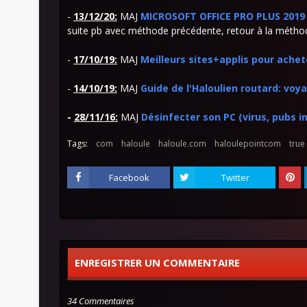
-
13/12/20:
MAJ
MICROSOFT OFFICE PRO PLUS 2019 (
suite pb avec méthode précédente, retour à la méthod
-
17/10/19:
MAJ
Meilleurs sites+applis pour ache
-
14/10/19:
MAJ
Guide de l'Haloulien routard: voy
-
28/11/16:
MAJ
Désinfecter son PC (virus, pubs 
Tags:
com
haloule
haloule.com
haloulepointcom
true
Facebook
Twitter
ENREGISTRER UN COMMENTAIRE
34 Commentaires