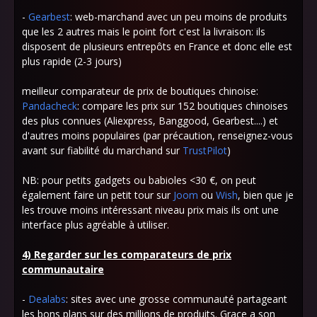
-
Gearbest
: web-marchand avec un peu moins de produits
que les 2 autres mais le point fort c'est la livraison: ils
disposent de plusieurs entrepôts en France et donc elle est
plus rapide (2-3 jours)
meilleur comparateur de prix de boutiques chinoise:
Pandacheck
: compare les prix sur 152 boutiques chinoises
des plus connues (Aliexpress, Banggood, Gearbest....) et
d'autres moins populaires (par précaution, renseignez-vous
avant sur fiabilité du marchand sur
TrustPilot
)
NB: pour petits gadgets ou babioles <30 €, on peut
également faire un petit tour sur
Joom
ou
Wish
, bien que je
les trouve moins intéressant niveau prix mais ils ont une
interface plus agréable à utiliser.
4) Regarder sur les comparateurs de prix
communautaire
-
Dealabs
: sites avec une grosse communauté partageant
les bons plans sur des millions de produits. Grace a son