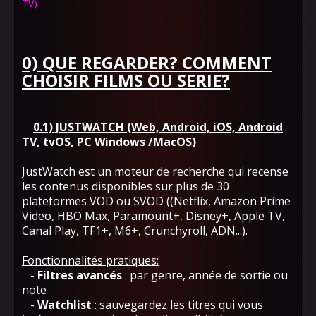
TV)
0) QUE REGARDER? COMMENT
CHOISIR FILMS OU SERIE?
0.1) JUSTWATCH (Web, Android, iOS, Android
TV, tvOS, PC Windows /MacOS)
JustWatch est un moteur de recherche qui recense
les contenus disponibles sur plus de 30
plateformes VOD ou SVOD ((Netflix, Amazon Prime
Video, HBO Max, Paramount+, Disney+, Apple TV,
Canal Play, TF1+, M6+, Crunchyroll, ADN...).
Fonctionnalités pratiques:
-
Filtres avancés
: par genre, année de sortie ou
note
-
Watchlist
: sauvegardez les titres qui vous