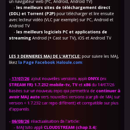
un navigateur web (PC, Android, Android TV)
-
les meilleurs sites de téléchargement direct
(DDL) et Torrent (P2P)
pour télécharger et lire ensuite
avec lecteur vidéo (VLC par exemple) sur PC, Android et
Android TV
-
les meilleurs logiciels PC et applications de
streaming
Android (+ Cast sur TV), iOS et Android TV
LES 3 DERNIERES MAJ DE L'ARTICLE:
pour suivre les MAJ,
likez
la Page Facebook Haloule.com
:
-
17/07/26
:
ajout nouvelles versions appli
ONYX (
ex
STREAM FR) 1.7.232 mobile-tv, TV
et
x86
du 14/07/26
basées sur un nouveau repo qui permettra de
continuer à
avoir MAJ auto
vers nouvelles versions (car pb de MAJ sur
version < 1.7.232 car repo différent) et compatible sur plus
d'appareils
-
06/08/26
: réactualisation de l'article:
- MAJ tuto appli
CLOUDSTREAM (chap 3.4
):