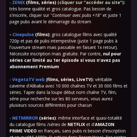
-
ZENIX
(films, séries)
(cliquer sur "accéder au site")
:
très bonne qualité et gros catalogue. Pas besoin de
s'inscrire, cliquer sur "
Continuer avec pubs +18
" et juste 1
page pubs avant le démarrage du stream
-
Cinepulse
(films)
: gros catalogue films avec qualité
720p et pas de pubs intempestive (juste 1 page pubs à
l'ouverture stream mais passable en faisant 1x retour).
Nécessite inscription mais gratuite. Par contre,
nul pour
séries car limité au 1er épisode si vous n'avez pas
abonnement Premium
-
VegetaTV web
(
films, séries, LiveTV)
:
véritable
caverne d'Alibaba avec 10 000 chaînes TV et 30 000 films et
séries. Taper dans la loupe début nom chaîne TV, film,
série
pour recherche sur les 80 serveurs, vous aurez
plusieurs sources différentes pour chacun
-
NETMIRROR
(séries)
: même interface et quasi-totalité
du catalogue films /séries de
NETFLIX
et d'
AMAZON
PRIME VIDEO
en français, sans pubs ni besoin d'inscription