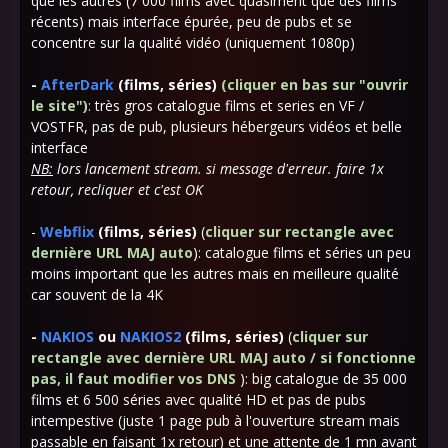
que les autres (7 000 films avec quasiment que des films
récents) mais interface épurée, peu de pubs et se
concentre sur la qualité vidéo (uniquement 1080p)
-
AfterDark
(films, séries)
(cliquer en bas sur "ouvrir
le site")
: très gros catalogue films et series en VF /
VOSTFR, pas de pub, plusieurs hébergeurs vidéos et belle
interface
NB:
lors lancement stream. si message d'erreur. faire 1x
retour, recliquer et c'est OK
-
Webflix
(films, séries)
(
cl
iquer sur rectangle avec
dernière URL MAJ auto
): catalogue films et séries un peu
moins important que les autres mais en meilleure qualité
car souvent de la 4K
-
NAKIOS
ou
NAKIOS2
(films, séries)
(
cl
iquer sur
rectangle avec dernière URL MAJ auto / si fonctionne
pas, il faut modifier vos DNS
): big catalogue de 35 000
films et 6 500 séries avec qualité HD et pas de pubs
intempestive (juste 1 page pub à l'ouverture stream mais
passable en faisant 1x retour) et une attente de 1 mn avant