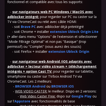
fonctionnel et compatible avec tous les supports:
-
sur navigateurs web PC Windows / MacOS avec
adblocker intégré:
pour regarder sur PC ou caster sur la
TV via ChromeCast ou relié avec câble HDMI:
- soit
Brave PC
avec adblocker déjà préintégré
- soit Chrome +
installer
extension Ublock Origin Lite
(+ aller dans menu "Options" de l'extension et sélectionner
"Mode Filtrage Optimal" et non pas "Basique" (trop
permissif) ou "Complet" (vous aurez des soucis)
- soit Firefox + installer
extension Ublock Origin
-
sur navigateur web Android /iOS adaptés avec
adblocker + lecteur vidéo stream + téléchargement
intégrés + option Cast TV
:
pour regarder sur tablette,
smartphone ou caster sur TV/box Android TV via
ChromeCast. Les 2 meilleurs:
-
BROWSER Android
ou
BROWSER iOS
-
WEB VIDEO CASTER:
le meilleur. Dispo en 2 versions:
-
Web Video Caster Free:
dispo sur
Google Play
ou
sur l'
Appstore
avec fonctionnalités de base