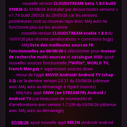
- nouvelle version
CLOUDSTREAM beta 1.8.0 build
010826
du 01/08/26 à installer par dessus toutes versions ≤
v.1.7.0 build 290526 du 29/05/26 car les versions
postérieures sont su nouveau repo donc MAJ auto ne
fonctionne plus sur les ancienne
- nouvelle version
CLOUDSTREAM stable 1.8.0
du
10/07/26 plus récente (améliorations + corrections bugs)
- MAJ
liste des meilleures sources FR
fonctionnelles au 06/08/26
à sélectionner pour
moteur
de recherche multi-sources
et
catalogue VOD:
ajout
nouvelles sources fonctionnelle (
*Wiflix*,
WORLD TV,
French Manga) +
suppression sources down
- retour de l'appli
MOVIX Android/ Android TV (chap
3.2)
car la dernère version 2.0.21 du 03/08/26 (obtenue
avec MAJ auto au démarrage à réparé sources)
- MAJ tuto appli
ONYX (ex STREAM FR) Android /
Android TV
(car beaucouo de nouveautés et
d'améliorations avec version 1.7.239 du 03/08/26 (obtenue
avec MAJ auto au démarrage)
-
07/08/26
: ajout nouvelle appli
REEZN
(Android/ Android