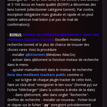
et 5 100 docus en haute qualité (BDRIP) a désormais des
liens torrent (sélectionner catégorie torrent).
Par
contre,
inscription obligatoire mais gratuite et rapide et on peut
mettre adresse mail bidon (car pas de mail de
confirmation))
-
BONUS
:
Moteur de recherche Qbittorent + ajout des
meilleurs trackers Torrent
: Excellent moteur de
recherche torrent et le plus de chance de trouver des
choses rares. Voici la procédure:
- installer
qBittorrent
(Windows /MacOs)
- activer dans qBitorrent la fonction moteur de recherche
dans le menu
- ajouter manuellement dans le moteur de recherche
liste des meilleurs trackers public
comme-ci:
- sur la ligne de chaque plugin tracker de cette liste,
faire un click-droit "enregistrer le lien sous" (format.py) sur
l'icône "télécharger" (dans la colonne à droite de la date)
- dans qBittorrent, aller dans onglet "Recherche"-
Greffon de recherche - Installer un nouveau - Fichier local
et cliquer sur le fichier "
.py
"
enregistré précédemment