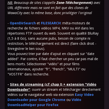
NB:
Beaucoup de sites s'appelle
Zone-Téléchargement)
avec
URL différente mais ne sont en fait que des clones de
WawaCity avec la même base, donc privilégier l'original
-
OpenDirSearch
et
FILESEARCH
:
méta-moteurs de
recherche
de fichiers vidéos MP4, MKV ou AVI dans les
répertoires FTP ouvert du web. Souvent en qualité BluRay
(1,5 à 8 Go), sans aucune pubs, besoin de compte ni
restriction, le téléchargement est direct (faire click droit -
Enregistrer le lien sous).
Vous pouvez trier par date d'ajout en cliquant sur "date
added". Par contre, il faut chercher un peu car pas mal de
liens morts. Sélectionner "vidéo" et pour films
internationaux, ajouter "fr", "french", "MULTI" ou
"VOSTFR" dans recherche.
-
Sites de streaming (cf chap I) + extension "Vidéo
Downloader"
: ouvrir un stream et télécharger directement
vidéos sur le navigateur web via extension
Easy Video
Downloader pour Google Chrome
ou
Vidéo
DownloadHelper pour Firefox