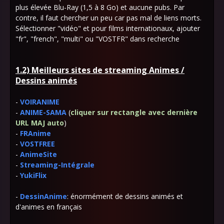
plus élevée Blu-Ray (1,5 à 8 Go) et aucune pubs. Par
contre, il faut chercher un peu car pas mal de liens morts.
Sélectionner "vidéo" et pour films internationaux, ajouter
"fr", "french", "multi" ou "VOSTFR" dans recherche
1.2) Meilleurs sites de streaming Animes /
Dessins animés
-
VOIRANIME
-
ANIME-SAMA
(
cliquer sur rectangle avec dernière
URL MAJ auto
)
-
FRAnime
-
VOSTFREE
-
AnimeSite
-
Streaming-Intégrale
-
YukiFlix
-
DessinAnime
: énormément de dessins animés et
d'animes en français