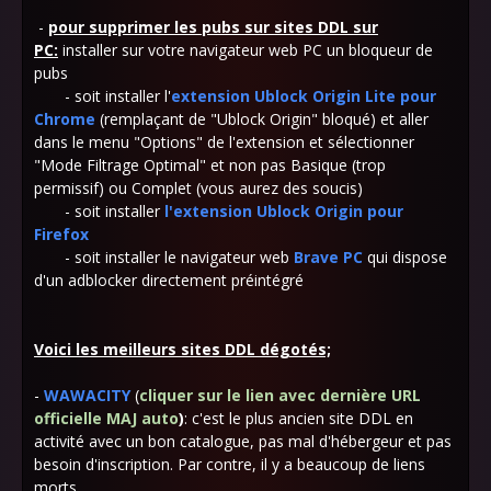
-
pour supprimer les pubs sur sites DDL sur
PC:
installer sur votre navigateur web PC
un bloqueur de
pubs
- soit installer l'
extension Ublock Origin Lite pour
Chrome
(remplaçant de "Ublock Origin" bloqué) et aller
dans le menu "Options" de l'extension et sélectionner
"Mode Filtrage Optimal" et non pas Basique (trop
permissif) ou Complet (vous aurez des soucis)
- soit installer
l'extension Ublock Origin pour
Firefox
- soit installer le navigateur web
Brave PC
qui dispose
d'un adblocker directement préintégré
Voici les meilleurs sites DDL dégotés;
-
WAWACITY
(
cliquer sur le lien avec dernière URL
officielle MAJ auto
)
: c'est le plus ancien site DDL en
activité avec un bon catalogue, pas mal d'hébergeur et pas
besoin d'inscription. Par contre, il y a beaucoup de liens
morts.