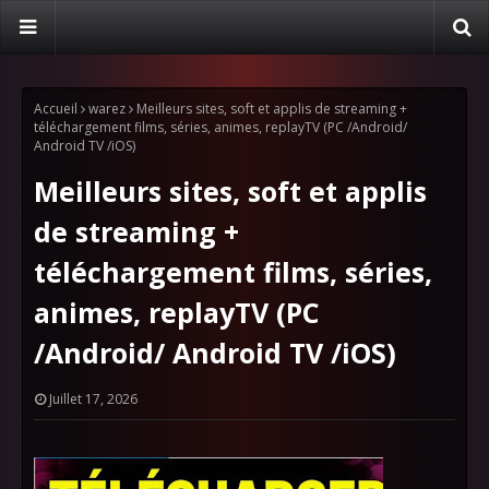
Accueil
warez
Meilleurs sites, soft et applis de streaming +
téléchargement films, séries, animes, replayTV (PC /Android/
Android TV /iOS)
Meilleurs sites, soft et applis
de streaming +
téléchargement films, séries,
animes, replayTV (PC
/Android/ Android TV /iOS)
Juillet 17, 2026