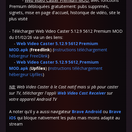
-
Web Video Caster Premium MOD:
avec fonctions
Premium débloquées gratuitement: pubs supprimés,
signets, mise en page d'accueil, historique de vidéo, site le
plus visité
- Télécharger Web Video Caster 5.12.9 5612 Premium MOD
du 01/02/26 via un des liens:
-
Web Video Caster 5.12.9 5612 Premium
MOD.apk
(
Freedlink
) (
instructions téléchargement
hébergeur FreeDlink
)
-
Web Video Caster 5.12.9 5612_Premium
MOD.apk
(
Upfiles
) (
instructions téléchargement
hébergeur Upfiles
)
NB:
Web Video Caster à le Cast natif mais si pb pour caster
sur TV, télécharger l'appli
Web Video Cast Receiver
sur
votre appareil Android TV
A noter qu'il y a aussi navigateur
Brave Android
ou
Brave
iOS
qui bloque nativement les pubs mais moins adapté au
stream