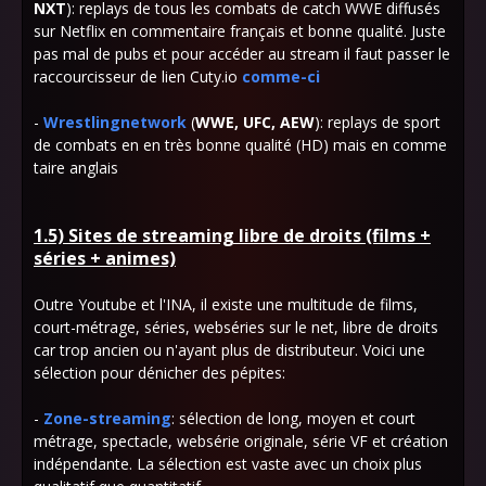
NXT
): replays de tous les combats de catch WWE diffusés
sur Netflix en commentaire français et bonne qualité. Juste
pas mal de pubs et pour accéder au stream il faut passer le
raccourcisseur de lien Cuty.io
comme-ci
-
Wrestlingnetwork
(
WWE, UFC, AEW
): replays de sport
de combats en en très bonne qualité (HD) mais en comme
taire anglais
1.5) Sites de streaming libre de droits (films +
séries + animes)
Outre Youtube et l'INA, il existe une multitude de films,
court-métrage, séries, webséries sur le net, libre de droits
car trop ancien ou n'ayant plus de distributeur. Voici une
sélection pour
dénicher des pépites
:
-
Zone-streaming
: sélection de long, moyen et court
métrage, spectacle, websérie originale, série VF et création
indépendante. La sélection est vaste avec un choix plus