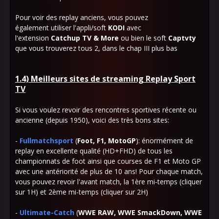
Pour voir des replay anciens, vous pouvez
également
utiliser
l'appli/soft
KODI
avec
l'
extension
Catchup TV & More
ou bien
le soft
Captvty
que vous trouverez tous 2, dans le chap III plus bas
1.4) Meilleurs sites de streaming Replay Sport
TV
Si vous voulez revoir des rencontres sportives récente ou
ancienne (depuis 1950), voici des très bons sites:
-
Fullmatchsport
(
Foot, F1, MotoGP
): énormément de
replay en excellente qualité (HD+FHD) de tous les
championnats de foot ainsi que courses de F1 et Moto GP
avec une antériorité de plus de 10 ans! Pour chaque match,
vous pouvez revoir l'avant match, la 1ère mi-temps (cliquer
sur 1H) et 2ème mi-temps (cliquer sur 2H)
-
Ultimate-Catch
(
WWE RAW, WWE SmackDown, WWE