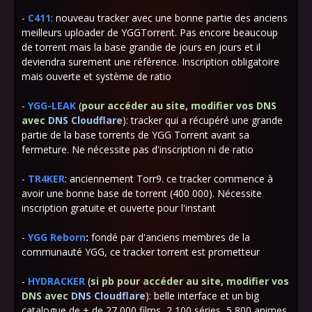
-
C411
:
nouveau
tracker avec une bonne partie des anciens
meilleurs uploader de YGGTorrent. Pas encore beaucoup
de torrent mais la base grandie de jours en jours et il
deviendra surement une référence. Inscription obligatoire
mais ouverte et système de ratio
-
YGG-LEAK
(
pour accéder au site,
modifier vos DNS
avec
DNS Cloudflare
):
tracker qui a récupéré une grande
partie de la base torrents de YGG Torrent avant sa
fermeture. Ne nécessite pas d'inscription ni de ratio
-
TR4KER
: anciennement Torr9. ce tracker commence à
avoir une bonne base de torrent (400 000). Nécessite
inscription gratuite et ouverte pour l'instant
-
YGG Reborn
:
fondé par d'anciens membres de la
communauté YGG, ce tracker torrent est prometteur
-
HYDRACKER
(
si pb
pour accéder au site,
modifier vos
DNS avec
DNS Cloudflare
): belle interface et un big
catalogue de + de 27 000 films, 2 100 séries, 5 800 animes