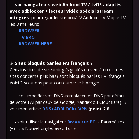
-
sur navigateurs web Android TV / tvOS adaptés
avec adblocker + lecteur vidéo spécial stream
intégrés:
pour regarder sur box/TV Android TV /Apple TV:
les 3 meilleurs:
-
BROWSER
-
TV BRO
-
BROWSER HERE
⚠️
Sites bloqués par les FAI français ?
Certains sites de streaming (signalés en vert à droite des
sites concerné plus bas) sont bloqués par les FAI français.
Voici 2 solutions pour contourner le blocage:
- soit modifier vos DNS (remplacer les DNS par défaut
de votre FAI par ceux de Google, Yandex ou Cloudflare) →
voir mon article
DNS+ADBLOCK+ VPN
(
point 2.8
)
- soit utiliser le navigateur
Brave sur PC
→ Paramètres
(≡) → « Nouvel onglet avec Tor »