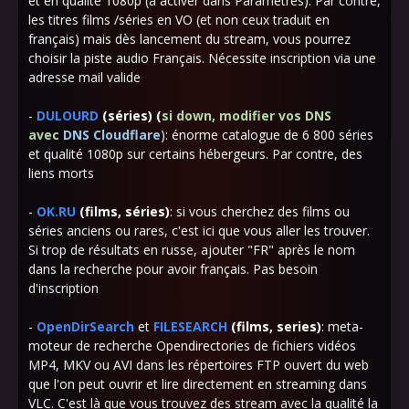
et en qualité 1080p (à activer dans Paramètres). Par contre,
les titres films /séries en VO
(et non ceux traduit en
français) mais dès lancement du stream, vous pourrez
choisir la piste audio Français. Nécessite inscription via une
adresse mail valide
-
DULOURD
(séries) (
si down, modifier
vos DNS
avec
DNS Cloudflare
): énorme catalogue de 6 800 séries
et qualité 1080p sur certains hébergeurs. Par contre, des
liens morts
-
OK.RU
(films, séries)
: si vous cherchez des films ou
séries anciens ou rares, c'est ici que vous aller les trouver.
Si trop de résultats en russe, ajouter "FR" après le nom
dans la recherche pour avoir français. Pas besoin
d'inscription
-
OpenDirSearch
et
FILESEARCH
(films, series)
: meta-
moteur de recherche Opendirectories de fichiers vidéos
MP4, MKV ou AVI dans les répertoires FTP ouvert du web
que l'on peut ouvrir et lire directement en streaming dans
VLC. C'est là que vous trouvez des stream avec la qualité la