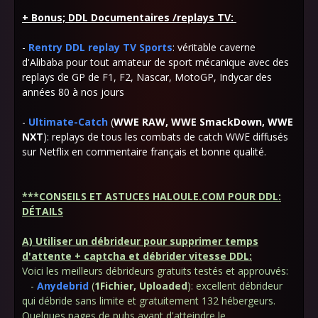
+ Bonus; DDL Documentaires /replays TV:
-
Rentry DDL replay TV Sports
: véritable caverne
d'Alibaba pour tout amateur de sport mécanique avec des
replays de GP de F1, F2, Nascar, MotoGP, Indycar des
années 80 à nos jours
-
Ultimate-Catch
(
WWE RAW, WWE SmackDown, WWE
NXT
): replays de tous les combats de catch WWE diffusés
sur Netflix en commentaire français et bonne qualité.
***CONSEILS ET ASTUCES HALOULE.COM POUR DDL:
DÉTAILS
A) Utiliser un débrideur pour supprimer temps
d'attente + captcha et débrider vitesse DDL:
Voici les meilleurs débrideurs gratuits testés et approuvés:
-
Anydebrid
(
1Fichier, Uploaded
): excellent débrideur
qui débride sans limite et gratuitement 132 hébergeurs.
Quelques pages de pubs avant d'atteindre le