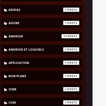
ADIDAS
1
ADOBE
1
ANDROID
17
ANDROID ET LOGICIELS
1
APPLICATION
1
BON PLANS
1
CHER
1
COM
1