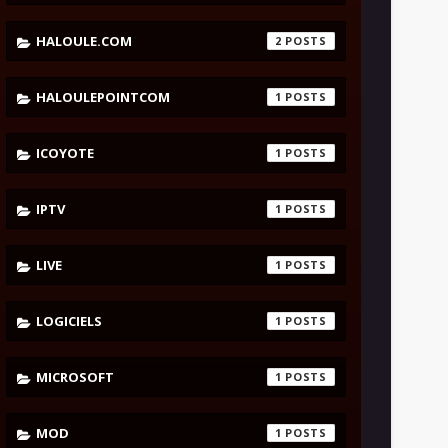
HALOULE.COM
2
HALOULEPOINTCOM
1
ICOYOTE
1
IPTV
1
LIVE
1
LOGICIELS
1
MICROSOFT
1
MOD
1