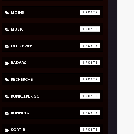
MOINS
1
MUSIC
1
OFFICE 2019
1
RADARS
1
RECHERCHE
1
RUNKEEPER GO
1
RUNNING
1
SORTIR
1