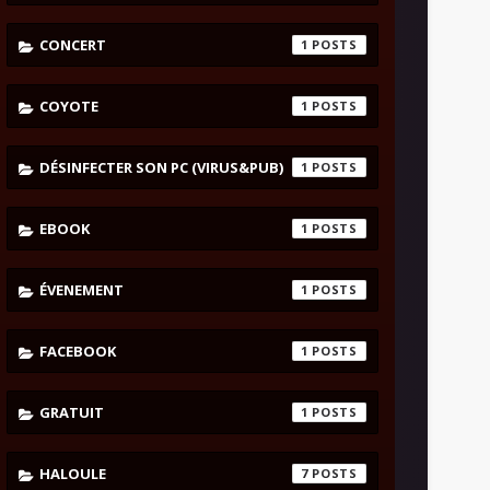
CONCERT
1
COYOTE
1
DÉSINFECTER SON PC (VIRUS&PUB)
1
EBOOK
1
ÉVENEMENT
1
FACEBOOK
1
GRATUIT
1
HALOULE
7